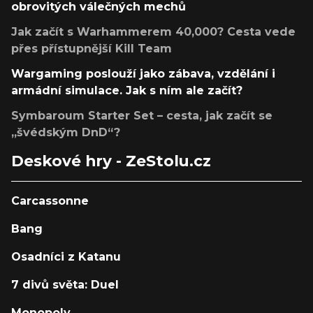
obrovitých válečných mechů
Jak začít s Warhammerem 40,000? Cesta vede
přes přístupnější Kill Team
Wargaming poslouží jako zábava, vzdělání i
armádní simulace. Jak s ním ale začít?
Symbaroum Starter Set – cesta, jak začít se
„švédským DnD“?
Deskové hry - ZeStolu.cz
Carcassonne
Bang
Osadníci z Katanu
7 divů světa: Duel
Monopoly