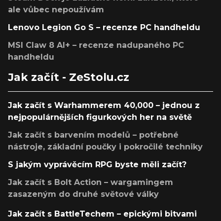
ale vůbec nepoužívám
Lenovo Legion Go S – recenze PC handheldu
MSI Claw 8 AI+ – recenze nadupaného PC
handheldu
Jak začít - ZeStolu.cz
Jak začít s Warhammerem 40,000 – jednou z
nejpopulárnějších figurkových her na světě
Jak začít s barvením modelů – potřebné
nástroje, základní poučky i pokročilé techniky
S jakým vyprávěcím RPG byste měli začít?
Jak začít s Bolt Action – wargamingem
zasazeným do druhé světové války
Jak začít s BattleTechem – epickými bitvami