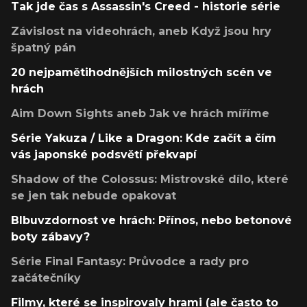
Tak jde čas s Assassin's Creed - historie série
Závislost na videohrách, aneb Když jsou hry
špatný pán
20 nejpamětihodnějších milostných scén ve
hrách
Aim Down Sights aneb Jak ve hrách míříme
Série Yakuza / Like a Dragon: Kde začít a čím
vás japonské podsvětí překvapí
Shadow of the Colossus: Mistrovské dílo, které
se jen tak nebude opakovat
Blbuvzdornost ve hrách: Přínos, nebo betonové
boty zábavy?
Série Final Fantasy: Průvodce a rady pro
začátečníky
Filmy, které se inspirovaly hrami (ale často to