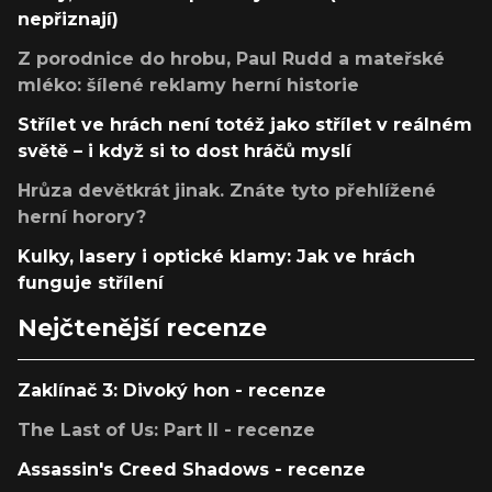
nepřiznají)
Z porodnice do hrobu, Paul Rudd a mateřské
mléko: šílené reklamy herní historie
Střílet ve hrách není totéž jako střílet v reálném
světě – i když si to dost hráčů myslí
Hrůza devětkrát jinak. Znáte tyto přehlížené
herní horory?
Kulky, lasery i optické klamy: Jak ve hrách
funguje střílení
Nejčtenější recenze
Zaklínač 3: Divoký hon - recenze
The Last of Us: Part II - recenze
Assassin's Creed Shadows - recenze