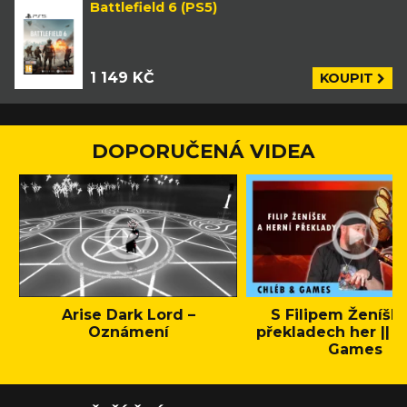
Battlefield 6 (PS5)
1 149 KČ
KOUPIT
DOPORUČENÁ VIDEA
Arise Dark Lord –
S Filipem Ženíšk
Oznámení
překladech her || C
Games