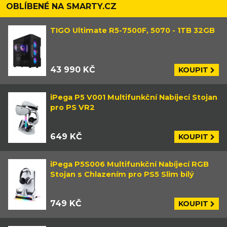
OBLÍBENÉ NA SMARTY.CZ
TIGO Ultimate R5-7500F, 5070 - 1TB 32GB
43 990 KČ
KOUPIT
iPega P5 V001 Multifunkční Nabíjecí Stojan
pro PS VR2
649 KČ
KOUPIT
iPega P5S006 Multifunkční Nabíjecí RGB
Stojan s Chlazením pro PS5 Slim bílý
749 KČ
KOUPIT