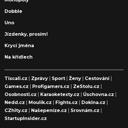
Dobble
Uno
Jízdenky, prosím!
Krycí jména
Na křídlech
Tiscali.cz
|
Zprávy
|
Sport
|
Ženy
|
Cestování
|
Games.cz
|
Profigamers.cz
|
ZeStolu.cz
|
Osobnosti.cz
|
Karaoketexty.cz
|
Úschovna.cz
|
Nedd.cz
|
Moulík.cz
|
Fights.cz
|
Dokina.cz
|
CZhity.cz
|
Našepeníze.cz
|
Srovnám.cz
|
StartupInsider.cz