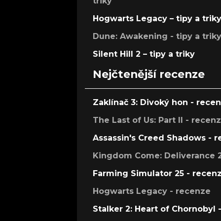
triky
Hogwarts Legacy – tipy a trik
Dune: Awakening - tipy a trik
Silent Hill 2 – tipy a triky
Nejčtenější recenze
Zaklínač 3: Divoký hon - rece
The Last of Us: Part II - recen
Assassin's Creed Shadows - 
Kingdom Come: Deliverance 2
Farming Simulator 25 - recen
Hogwarts Legacy - recenze
Stalker 2: Heart of Chornobyl 