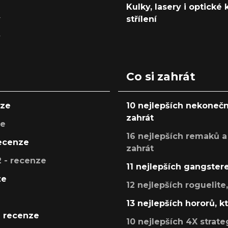
Kulky, lasery i optické
y
střílení
y
Co si zahrát
nze
10 nejlepších nekonečn
zahrát
ze
16 nejlepších remaků a
recenze
zahrát
 - recenze
11 nejlepších gangstere
ze
12 nejlepších roguelite
13 nejlepších hororů, k
- recenze
10 nejlepších 4X strate