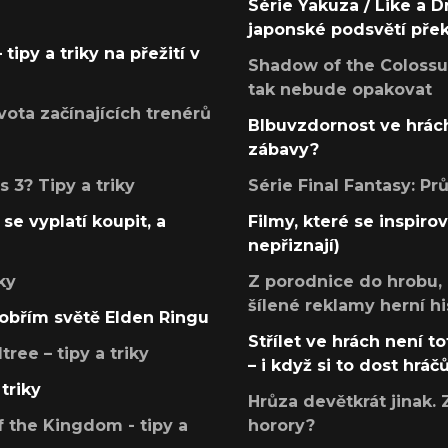
Série Yakuza / Like a D
japonské podsvětí pře
tipy a triky na přežití v
Shadow of the Colossus
tak nebude opakovat
ota začínajících trenérů
Blbuvzdornost ve hrách
zábavy?
 3? Tipy a triky
Série Final Fantasy: P
se vyplatí koupit, a
Filmy, které se inspirov
nepřiznají)
ky
Z porodnice do hrobu,
šílené reklamy herní hi
v obřím světě Elden Ringu
Střílet ve hrách není to
ree – tipy a triky
– i když si to dost hráč
triky
Hrůza devětkrát jinak. 
 the Kingdom - tipy a
horory?