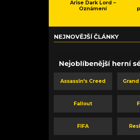
Arise Dark Lord –
Oznámení
p
NEJNOVĚJŠÍ ČLÁNKY
Nejoblíbenější herní sé
Assassin's Creed
Grand
Fallout
F
FIFA
Resi