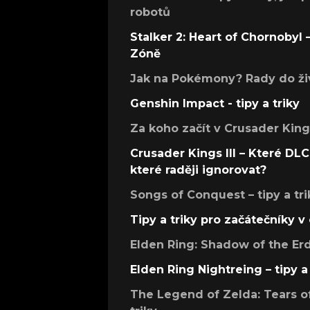
robotů
Stalker 2: Heart of Chornobyl – 
Zóně
Jak na Pokémony? Rady do živ
Genshin Impact - tipy a triky
Za koho začít v Crusader Kings
Crusader Kings III – Které DLC 
které raději ignorovat?
Songs of Conquest – tipy a tri
Tipy a triky pro začátečníky 
Elden Ring: Shadow of the Erdt
Elden Ring Nightreing – tipy a 
The Legend of Zelda: Tears of