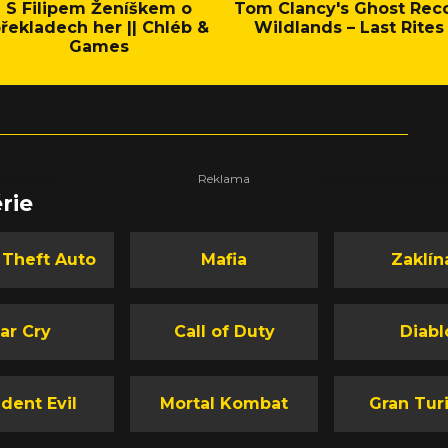
S Filipem Ženíškem o
Tom Clancy's Ghost Rec
řekladech her || Chléb &
Wildlands – Last Rites
Games
rie
 Theft Auto
Mafia
Zaklín
ar Cry
Call of Duty
Diabl
dent Evil
Mortal Kombat
Gran Tur