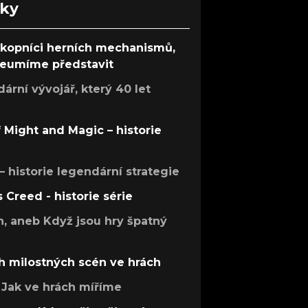
nky
ůkopníci herních mechanismů,
 neumíme představit
rní vývojář, který 40 let
f Might and Magic – historie
 – historie legendární strategie
s Creed - historie série
h, aneb Když jsou hry špatný
h milostných scén ve hrách
Jak ve hrách míříme