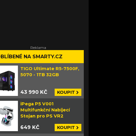
BLÍBENÉ NA SMARTY.CZ
TIGO Ultimate R5-7500F,
5070 - 1TB 32GB
43 990 KČ
KOUPIT
iPega P5 V001
Multifunkční Nabíjecí
Stojan pro PS VR2
649 KČ
KOUPIT