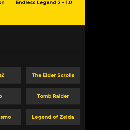
on
Endless Legend 2 - 1.0
Mafia: The Old Co
Man of Honor Ga
ač
The Elder Scrolls
o
Tomb Raider
ismo
Legend of Zelda