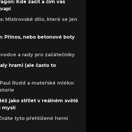
ragon: Kde začít a čím vás
kvapí
: Mistrovské dílo, které se jen
: Přínos, nebo betonové boty
růvodce a rady pro začátečníky
aly hrami (ale často to
 Paul Rudd a mateřské mléko:
storie
též jako střílet v reálném světě
ů myslí
Znáte tyto přehlížené herní