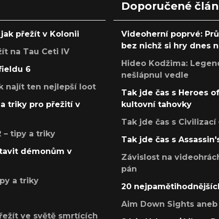
Doporučené člá
jak přežít v Kolonii
Videoherní poprvé: Pr
bez nichž si hry dnes
žít na Tau Ceti IV
Hideo Kodžima: Legendá
fieldu 6
nešlápnul vedle
k najít ten nejlepší loot
Tak jde čas s Heroes o
a triky pro přežití v
kultovní tahovky
Tak jde čas s Civilizací
 tipy a triky
Tak jde čas s Assassin'
postavit démonům v
Závislost na videohrác
pán
py a triky
20 nejpamětihodnějšíc
Aim Down Sights aneb 
přežít ve světě smrtících