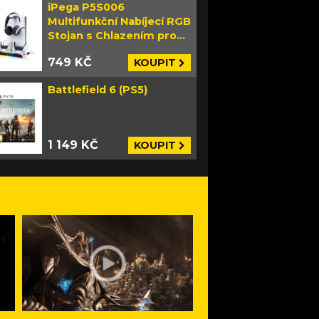
iPega P5S006
Multifunkční Nabíjecí RGB
Stojan s Chlazením pro
PS5 Slim bílý
749 KČ
KOUPIT
Battlefield 6 (PS5)
1 149 KČ
KOUPIT