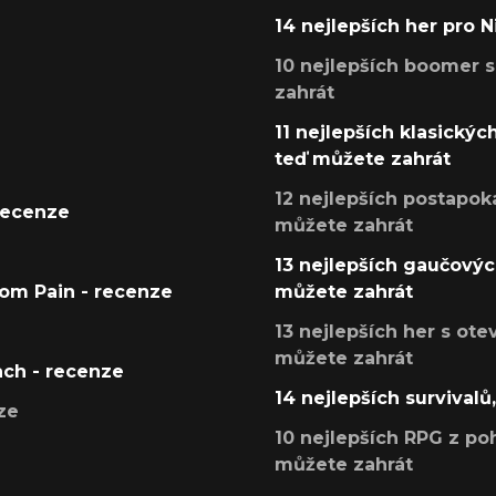
14 nejlepších her pro 
10 nejlepších boomer s
zahrát
11 nejlepších klasickýc
teď můžete zahrát
12 nejlepších postapoka
recenze
můžete zahrát
13 nejlepších gaučových
tom Pain - recenze
můžete zahrát
13 nejlepších her s ot
můžete zahrát
ach - recenze
14 nejlepších survivalů
ze
10 nejlepších RPG z poh
můžete zahrát