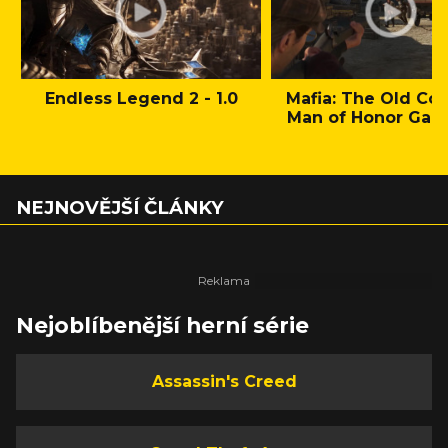
Endless Legend 2 - 1.0
Mafia: The Old Cou
Man of Honor Gam
NEJNOVĚJŠÍ ČLÁNKY
Nejoblíbenější herní série
Assassin's Creed