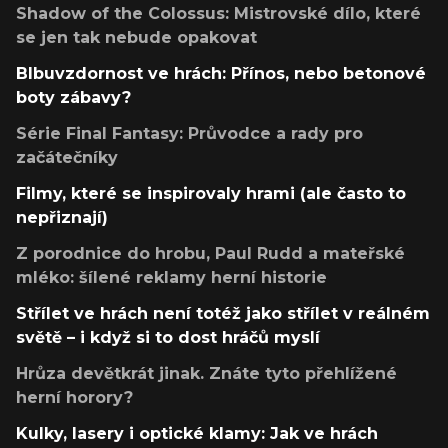
Shadow of the Colossus: Mistrovské dílo, které
se jen tak nebude opakovat
Blbuvzdornost ve hrách: Přínos, nebo betonové
boty zábavy?
Série Final Fantasy: Průvodce a rady pro
začátečníky
Filmy, které se inspirovaly hrami (ale často to
nepřiznají)
Z porodnice do hrobu, Paul Rudd a mateřské
mléko: šílené reklamy herní historie
Střílet ve hrách není totéž jako střílet v reálném
světě – i když si to dost hráčů myslí
Hrůza devětkrát jinak. Znáte tyto přehlížené
herní horory?
Kulky, lasery i optické klamy: Jak ve hrách