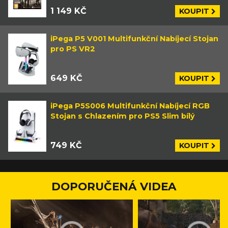
1 149 KČ
KOUPIT
iPega P5 V001 Multifunkční Nabíjecí Stojan
pro PS VR2
649 KČ
KOUPIT
iPega P5S006 Multifunkční Nabíjecí RGB
Stojan s Chlazením pro PS5 Slim bílý
749 KČ
KOUPIT
DOPORUČENÁ VIDEA