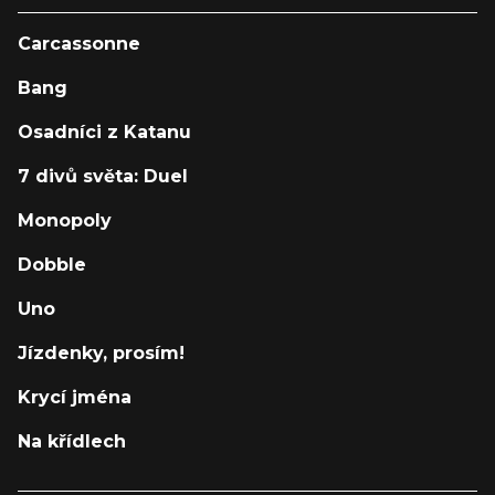
Carcassonne
Bang
Osadníci z Katanu
7 divů světa: Duel
Monopoly
Dobble
Uno
Jízdenky, prosím!
Krycí jména
Na křídlech