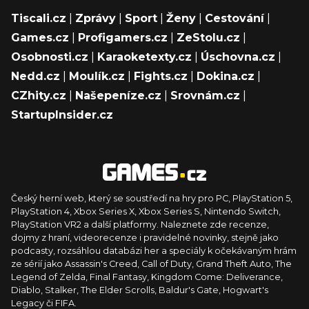
Tiscali.cz
|
Zprávy
|
Sport
|
Ženy
|
Cestování
|
Games.cz
|
Profigamers.cz
|
ZeStolu.cz
|
Osobnosti.cz
|
Karaoketexty.cz
|
Úschovna.cz
|
Nedd.cz
|
Moulík.cz
|
Fights.cz
|
Dokina.cz
|
CZhity.cz
|
Našepeníze.cz
|
Srovnám.cz
|
StartupInsider.cz
Český herní web, který se soustředí na hry pro PC, PlayStation 5,
PlayStation 4, Xbox Series X, Xbox Series S, Nintendo Switch,
PlayStation VR2 a další platformy. Naleznete zde recenze,
dojmy z hraní, videorecenze i pravidelné novinky, stejně jako
podcasty, rozsáhlou databázi her a speciály k očekávaným hrám
ze sérií jako Assassin's Creed, Call of Duty, Grand Theft Auto, The
Legend of Zelda, Final Fantasy, Kingdom Come: Deliverance,
Diablo, Stalker, The Elder Scrolls, Baldur's Gate, Hogwart's
Legacy či FIFA.