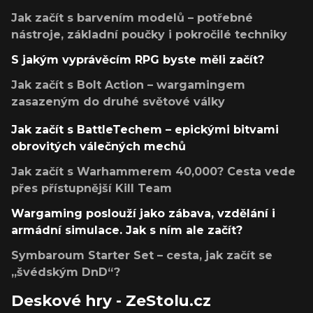
Jak začít s barvením modelů – potřebné
nástroje, základní poučky i pokročilé techniky
S jakým vyprávěcím RPG byste měli začít?
Jak začít s Bolt Action – wargamingem
zasazeným do druhé světové války
Jak začít s BattleTechem – epickými bitvami
obrovitých válečných mechů
Jak začít s Warhammerem 40,000? Cesta vede
přes přístupnější Kill Team
Wargaming poslouží jako zábava, vzdělání i
armádní simulace. Jak s ním ale začít?
Symbaroum Starter Set – cesta, jak začít se
„švédským DnD“?
Deskové hry - ZeStolu.cz