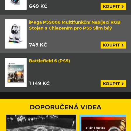
649 KČ
KOUPIT
iPega P5S006 Multifunkční Nabíjecí RGB
Stojan s Chlazením pro PS5 Slim bílý
749 KČ
KOUPIT
Battlefield 6 (PS5)
1 149 KČ
KOUPIT
DOPORUČENÁ VIDEA