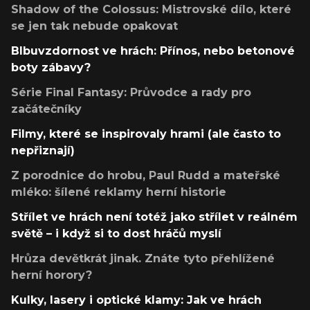
Shadow of the Colossus: Mistrovské dílo, které
se jen tak nebude opakovat
Blbuvzdornost ve hrách: Přínos, nebo betonové
boty zábavy?
Série Final Fantasy: Průvodce a rady pro
začátečníky
Filmy, které se inspirovaly hrami (ale často to
nepřiznají)
Z porodnice do hrobu, Paul Rudd a mateřské
mléko: šílené reklamy herní historie
Střílet ve hrách není totéž jako střílet v reálném
světě – i když si to dost hráčů myslí
Hrůza devětkrát jinak. Znáte tyto přehlížené
herní horory?
Kulky, lasery i optické klamy: Jak ve hrách