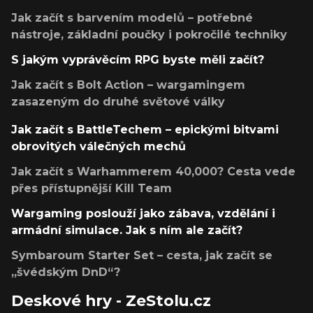
Jak začít s barvením modelů – potřebné
nástroje, základní poučky i pokročilé techniky
S jakým vyprávěcím RPG byste měli začít?
Jak začít s Bolt Action – wargamingem
zasazeným do druhé světové války
Jak začít s BattleTechem – epickými bitvami
obrovitých válečných mechů
Jak začít s Warhammerem 40,000? Cesta vede
přes přístupnější Kill Team
Wargaming poslouží jako zábava, vzdělání i
armádní simulace. Jak s ním ale začít?
Symbaroum Starter Set – cesta, jak začít se
„švédským DnD“?
Deskové hry - ZeStolu.cz