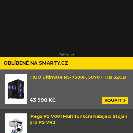
OBLÍBENÉ NA SMARTY.CZ
TIGO Ultimate R5-7500F, 5070 - 1TB 32GB
43 990 KČ
KOUPIT
iPega P5 V001 Multifunkční Nabíjecí Stojan
pro PS VR2