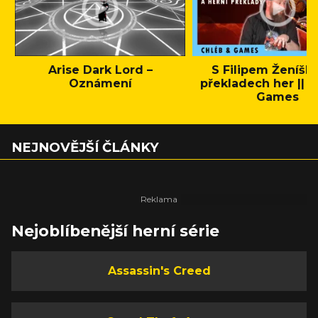
Arise Dark Lord –
S Filipem Ženíšk
Oznámení
překladech her || C
Games
NEJNOVĚJŠÍ ČLÁNKY
Nejoblíbenější herní série
Assassin's Creed