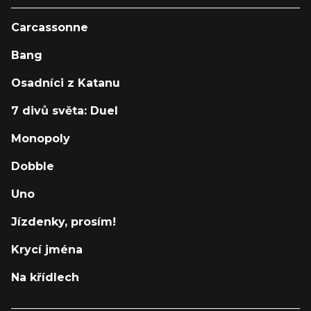
Carcassonne
Bang
Osadníci z Katanu
7 divů světa: Duel
Monopoly
Dobble
Uno
Jízdenky, prosím!
Krycí jména
Na křídlech