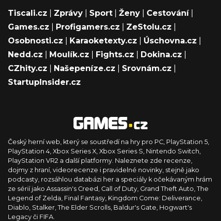
Tiscali.cz
|
Zprávy
|
Sport
|
Ženy
|
Cestování
|
Games.cz
|
Profigamers.cz
|
ZeStolu.cz
|
Osobnosti.cz
|
Karaoketexty.cz
|
Úschovna.cz
|
Nedd.cz
|
Moulík.cz
|
Fights.cz
|
Dokina.cz
|
CZhity.cz
|
Našepeníze.cz
|
Srovnám.cz
|
StartupInsider.cz
Český herní web, který se soustředí na hry pro PC, PlayStation 5,
PlayStation 4, Xbox Series X, Xbox Series S, Nintendo Switch,
PlayStation VR2 a další platformy. Naleznete zde recenze,
dojmy z hraní, videorecenze i pravidelné novinky, stejně jako
podcasty, rozsáhlou databázi her a speciály k očekávaným hrám
ze sérií jako Assassin's Creed, Call of Duty, Grand Theft Auto, The
Legend of Zelda, Final Fantasy, Kingdom Come: Deliverance,
Diablo, Stalker, The Elder Scrolls, Baldur's Gate, Hogwart's
Legacy či FIFA.