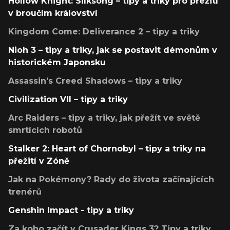
Hollow Knight: Silksong – tipy a triky pro přežití
v broučím království
Kingdom Come: Deliverance 2 – tipy a triky
Nioh 3 – tipy a triky, jak se postavit démonům v
historickém Japonsku
Assassin's Creed Shadows – tipy a triky
Civilization VII – tipy a triky
Arc Raiders – tipy a triky, jak přežít ve světě
smrtících robotů
Stalker 2: Heart of Chornobyl – tipy a triky na
přežití v Zóně
Jak na Pokémony? Rady do života začínajících
trenérů
Genshin Impact - tipy a triky
Za koho začít v Crusader Kings 3? Tipy a triky