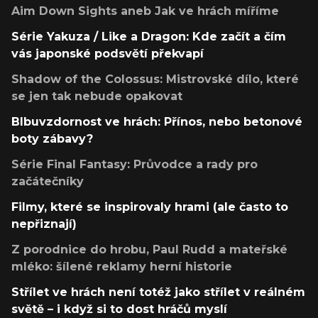
Aim Down Sights aneb Jak ve hrách míříme
Série Yakuza / Like a Dragon: Kde začít a čím
vás japonské podsvětí překvapí
Shadow of the Colossus: Mistrovské dílo, které
se jen tak nebude opakovat
Blbuvzdornost ve hrách: Přínos, nebo betonové
boty zábavy?
Série Final Fantasy: Průvodce a rady pro
začátečníky
Filmy, které se inspirovaly hrami (ale často to
nepřiznají)
Z porodnice do hrobu, Paul Rudd a mateřské
mléko: šílené reklamy herní historie
Střílet ve hrách není totéž jako střílet v reálném
světě – i když si to dost hráčů myslí