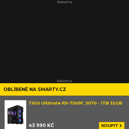
OBLÍBENÉ NA SMARTY.CZ
TIGO Ultimate R5-7500F, 5070 - 1TB 32GB
43 990 KČ
KOUPIT