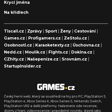
Krycí jména
Na křídlech
Tiscali.cz
|
Zprávy
|
Sport
|
Ženy
|
Cestování
|
Games.cz
|
Profigamers.cz
|
ZeStolu.cz
|
Osobnosti.cz
|
Karaoketexty.cz
|
Úschovna.cz
|
Nedd.cz
|
Moulík.cz
|
Fights.cz
|
Dokina.cz
|
CZhity.cz
|
Našepeníze.cz
|
Srovnám.cz
|
StartupInsider.cz
Český herní web, který se soustředí na hry pro PC, PlayStation 5,
PlayStation 4, Xbox Series X, Xbox Series S, Nintendo Switch,
PlayStation VR2 a další platformy. Naleznete zde recenze,
dojmy z hraní, videorecenze i pravidelné novinky, stejně jako