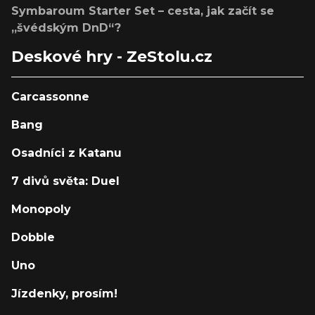
Symbaroum Starter Set – cesta, jak začít se
„švédským DnD“?
Deskové hry - ZeStolu.cz
Carcassonne
Bang
Osadníci z Katanu
7 divů světa: Duel
Monopoly
Dobble
Uno
Jízdenky, prosím!