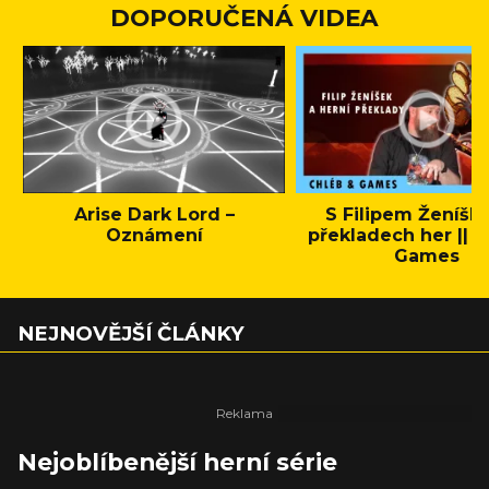
DOPORUČENÁ VIDEA
Arise Dark Lord –
S Filipem Ženíšk
Oznámení
překladech her || C
Games
NEJNOVĚJŠÍ ČLÁNKY
Nejoblíbenější herní série