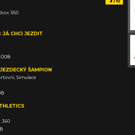
/10
 Xbox 360
: JÁ CHCI JEZDIT
 2008
 JEZDECKÝ ŠAMPION
rtovní, Simulace
08
THLETICS
x 360
08