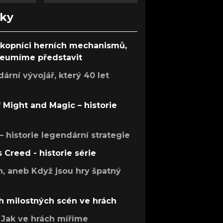
nky
ůkopníci herních mechanismů,
 neumíme představit
rní vývojář, který 40 let
f Might and Magic – historie
 – historie legendární strategie
s Creed - historie série
h, aneb Když jsou hry špatný
h milostných scén ve hrách
Jak ve hrách míříme