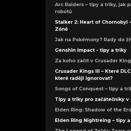
Arc Raiders – tipy a triky, jak 
robotů
Stalker 2: Heart of Chornobyl – 
Zóně
Jak na Pokémony? Rady do živ
Genshin Impact - tipy a triky
Za koho začít v Crusader Kings
Crusader Kings III – Které DLC 
které raději ignorovat?
Songs of Conquest – tipy a tri
Tipy a triky pro začátečníky 
Elden Ring: Shadow of the Erdt
Elden Ring Nightreing – tipy a 
The Legend of Zelda: Tears of