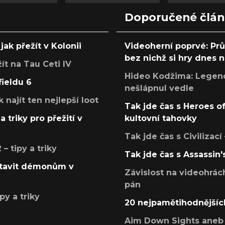
Doporučené člá
jak přežít v Kolonii
Videoherní poprvé: Pr
bez nichž si hry dnes
žít na Tau Ceti IV
Hideo Kodžima: Legendá
fieldu 6
nešlápnul vedle
k najít ten nejlepší loot
Tak jde čas s Heroes o
a triky pro přežití v
kultovní tahovky
Tak jde čas s Civilizací
 tipy a triky
Tak jde čas s Assassin'
postavit démonům v
Závislost na videohrác
pán
py a triky
20 nejpamětihodnějšíc
Aim Down Sights aneb 