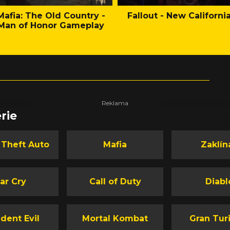
Mafia: The Old Country -
Fallout - New Californi
Man of Honor Gameplay
rie
 Theft Auto
Mafia
Zaklín
ar Cry
Call of Duty
Diabl
dent Evil
Mortal Kombat
Gran Tur