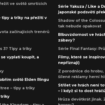
přežít ve světě smrtících
Série Yakuza / Like a D
japonské podsvětí pře
tipy a triky na přežití v
Shadow of the Colossus
tak nebude opakovat
ota začínajících trenérů
Blbuvzdornost ve hrách
zábavy?
 3? Tipy a triky
Série Final Fantasy: P
se vyplatí koupit, a
Filmy, které se inspirov
nepřiznají)
ky
Z porodnice do hrobu,
šílené reklamy herní hi
v obřím světě Elden Ringu
Střílet ve hrách není to
ree – tipy a triky
– i když si to dost hráč
triky
Hrůza devětkrát jinak. 
 the Kingdom - tipy a
horory?