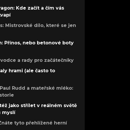
ragon: Kde začít a čím vás
kvapí
: Mistrovské dílo, které se jen
: Přínos, nebo betonové boty
růvodce a rady pro začátečníky
aly hrami (ale často to
 Paul Rudd a mateřské mléko:
storie
též jako střílet v reálném světě
ů myslí
Znáte tyto přehlížené herní