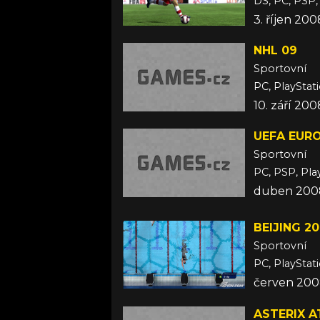
DS, PC, PSP,
3. říjen 200
NHL 09
Sportovní
PC, PlayStat
10. září 200
UEFA EURO
Sportovní
PC, PSP, Pla
duben 200
BEIJING 2
Sportovní
PC, PlayStat
červen 20
ASTERIX A