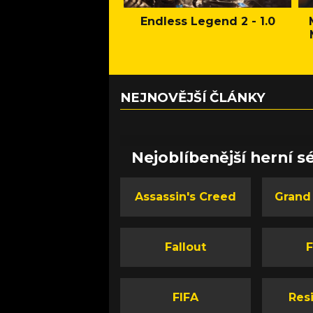
Endless Legend 2 - 1.0
NEJNOVĚJŠÍ ČLÁNKY
Nejoblíbenější herní sé
Assassin's Creed
Grand
Fallout
F
FIFA
Resi