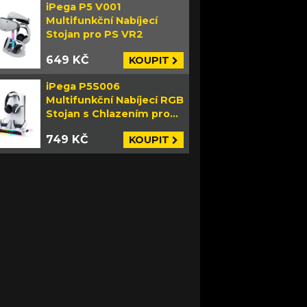
iPega P5 V001
Multifunkční Nabíjecí
Stojan pro PS VR2
649 KČ
KOUPIT
iPega P5S006
Multifunkční Nabíjecí RGB
Stojan s Chlazením pro
PS5 Slim bílý
749 KČ
KOUPIT