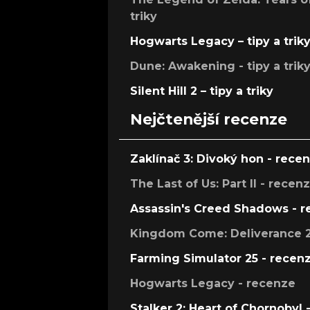
triky
Hogwarts Legacy – tipy a trik
Dune: Awakening - tipy a trik
Silent Hill 2 – tipy a triky
Nejčtenější recenze
Zaklínač 3: Divoký hon - rece
The Last of Us: Part II - recen
Assassin's Creed Shadows - 
Kingdom Come: Deliverance 2
Farming Simulator 25 - recen
Hogwarts Legacy - recenze
Stalker 2: Heart of Chornobyl 