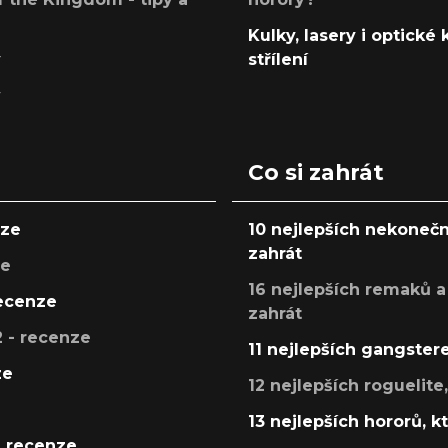
Kulky, lasery i optické
y
střílení
y
Co si zahrát
nze
10 nejlepších nekonečn
zahrát
ze
16 nejlepších remaků a
recenze
zahrát
 - recenze
11 nejlepších gangstere
ze
12 nejlepších roguelite
13 nejlepších hororů, k
- recenze