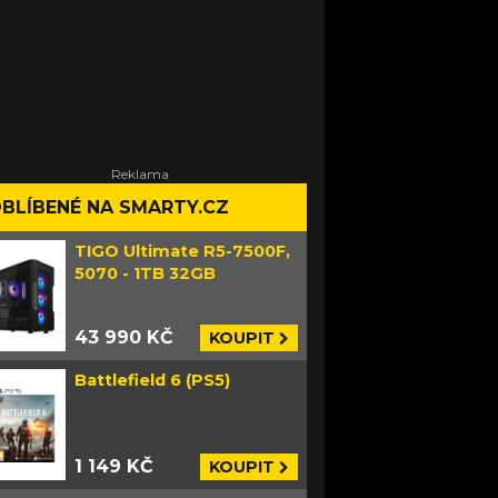
BLÍBENÉ NA SMARTY.CZ
TIGO Ultimate R5-7500F,
5070 - 1TB 32GB
43 990 KČ
KOUPIT
Battlefield 6 (PS5)
1 149 KČ
KOUPIT