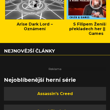
Arise Dark Lord –
S Filipem Ženíšk
Oznámení
překladech her || C
Games
NEJNOVĚJŠÍ ČLÁNKY
Nejoblíbenější herní série
Assassin's Creed