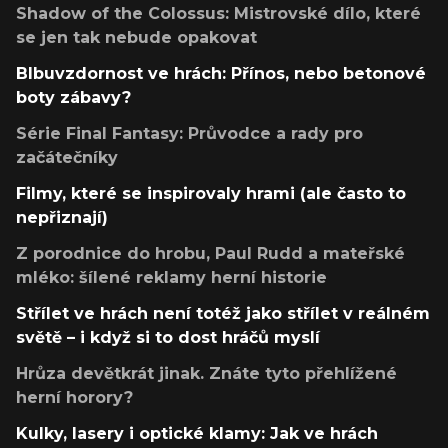
Shadow of the Colossus: Mistrovské dílo, které
se jen tak nebude opakovat
Blbuvzdornost ve hrách: Přínos, nebo betonové
boty zábavy?
Série Final Fantasy: Průvodce a rady pro
začátečníky
Filmy, které se inspirovaly hrami (ale často to
nepřiznají)
Z porodnice do hrobu, Paul Rudd a mateřské
mléko: šílené reklamy herní historie
Střílet ve hrách není totéž jako střílet v reálném
světě – i když si to dost hráčů myslí
Hrůza devětkrát jinak. Znáte tyto přehlížené
herní horory?
Kulky, lasery i optické klamy: Jak ve hrách