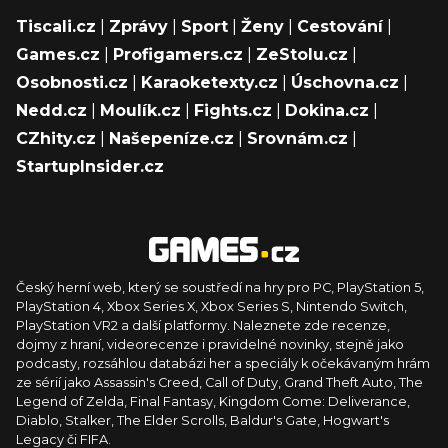
Tiscali.cz
|
Zprávy
|
Sport
|
Ženy
|
Cestování
|
Games.cz
|
Profigamers.cz
|
ZeStolu.cz
|
Osobnosti.cz
|
Karaoketexty.cz
|
Úschovna.cz
|
Nedd.cz
|
Moulík.cz
|
Fights.cz
|
Dokina.cz
|
CZhity.cz
|
Našepeníze.cz
|
Srovnám.cz
|
StartupInsider.cz
Český herní web, který se soustředí na hry pro PC, PlayStation 5,
PlayStation 4, Xbox Series X, Xbox Series S, Nintendo Switch,
PlayStation VR2 a další platformy. Naleznete zde recenze,
dojmy z hraní, videorecenze i pravidelné novinky, stejně jako
podcasty, rozsáhlou databázi her a speciály k očekávaným hrám
ze sérií jako Assassin's Creed, Call of Duty, Grand Theft Auto, The
Legend of Zelda, Final Fantasy, Kingdom Come: Deliverance,
Diablo, Stalker, The Elder Scrolls, Baldur's Gate, Hogwart's
Legacy či FIFA.