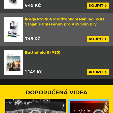
649 KČ
KOUPIT
iPega P5S006 Multifunkční Nabíjecí RGB
Stojan s Chlazením pro PS5 Slim bílý
749 KČ
KOUPIT
Battlefield 6 (PS5)
1 149 KČ
KOUPIT
DOPORUČENÁ VIDEA