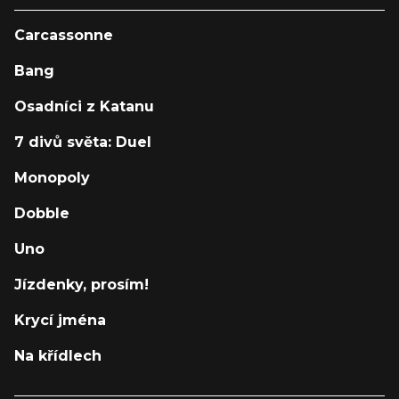
Carcassonne
Bang
Osadníci z Katanu
7 divů světa: Duel
Monopoly
Dobble
Uno
Jízdenky, prosím!
Krycí jména
Na křídlech