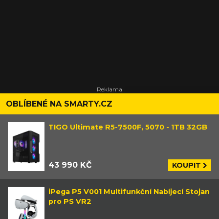
OBLÍBENÉ NA SMARTY.CZ
TIGO Ultimate R5-7500F, 5070 - 1TB 32GB
43 990 KČ
KOUPIT
iPega P5 V001 Multifunkční Nabíjecí Stojan
pro PS VR2