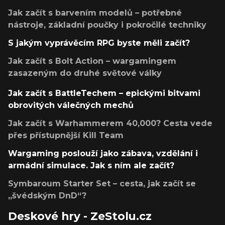
Jak začít s barvením modelů – potřebné
nástroje, základní poučky i pokročilé techniky
S jakým vyprávěcím RPG byste měli začít?
Jak začít s Bolt Action – wargamingem
zasazeným do druhé světové války
Jak začít s BattleTechem – epickými bitvami
obrovitých válečných mechů
Jak začít s Warhammerem 40,000? Cesta vede
přes přístupnější Kill Team
Wargaming poslouží jako zábava, vzdělání i
armádní simulace. Jak s ním ale začít?
Symbaroum Starter Set – cesta, jak začít se
„švédským DnD“?
Deskové hry - ZeStolu.cz