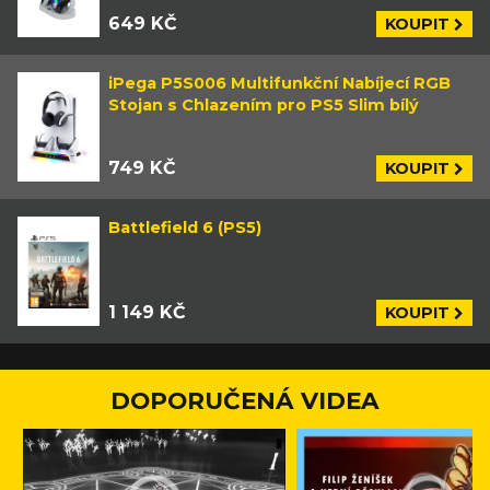
649 KČ
KOUPIT
iPega P5S006 Multifunkční Nabíjecí RGB
Stojan s Chlazením pro PS5 Slim bílý
749 KČ
KOUPIT
Battlefield 6 (PS5)
1 149 KČ
KOUPIT
DOPORUČENÁ VIDEA