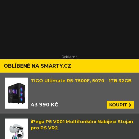
OBLÍBENÉ NA SMARTY.CZ
TIGO Ultimate R5-7500F, 5070 - 1TB 32GB
43 990 KČ
KOUPIT
iPega P5 V001 Multifunkční Nabíjecí Stojan
pro PS VR2