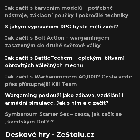
Jak začít s barvením modelů – potřebné
nástroje, základní poučky i pokročilé techniky
S jakým vyprávěcím RPG byste měli začít?
Jak začít s Bolt Action – wargamingem
zasazeným do druhé světové války
Jak začít s BattleTechem – epickými bitvami
obrovitých válečných mechů
Jak začít s Warhammerem 40,000? Cesta vede
přes přístupnější Kill Team
Wargaming poslouží jako zábava, vzdělání i
armádní simulace. Jak s ním ale začít?
Symbaroum Starter Set – cesta, jak začít se
„švédským DnD“?
Deskové hry - ZeStolu.cz