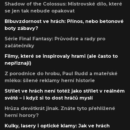
Shadow of the Colossus: Mistrovské dílo, které
se jen tak nebude opakovat
Blbuvzdornost ve hrách: Přínos, nebo betonové
boty zábavy?
Série Final Fantasy: Průvodce a rady pro
začátečníky
Filmy, které se inspirovaly hrami (ale často to
nepřiznají)
Z porodnice do hrobu, Paul Rudd a mateřské
mléko: šílené reklamy herní historie
Střílet ve hrách není totéž jako střílet v reálném
světě – i když si to dost hráčů myslí
Hrůza devětkrát jinak. Znáte tyto přehlížené
herní horory?
Kulky, lasery i optické klamy: Jak ve hrách