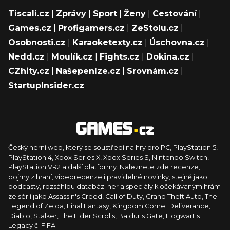
Tiscali.cz
|
Zprávy
|
Sport
|
Ženy
|
Cestování
|
Games.cz
|
Profigamers.cz
|
ZeStolu.cz
|
Osobnosti.cz
|
Karaoketexty.cz
|
Úschovna.cz
|
Nedd.cz
|
Moulík.cz
|
Fights.cz
|
Dokina.cz
|
CZhity.cz
|
Našepeníze.cz
|
Srovnám.cz
|
StartupInsider.cz
Český herní web, který se soustředí na hry pro PC, PlayStation 5,
PlayStation 4, Xbox Series X, Xbox Series S, Nintendo Switch,
PlayStation VR2 a další platformy. Naleznete zde recenze,
dojmy z hraní, videorecenze i pravidelné novinky, stejně jako
podcasty, rozsáhlou databázi her a speciály k očekávaným hrám
ze sérií jako Assassin's Creed, Call of Duty, Grand Theft Auto, The
Legend of Zelda, Final Fantasy, Kingdom Come: Deliverance,
Diablo, Stalker, The Elder Scrolls, Baldur's Gate, Hogwart's
Legacy či FIFA.