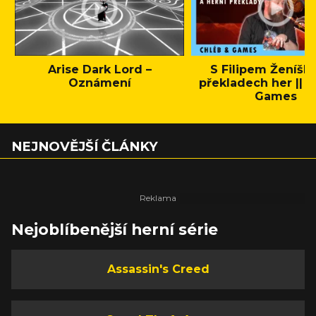
Arise Dark Lord –
S Filipem Ženíšk
Oznámení
překladech her || C
Games
NEJNOVĚJŠÍ ČLÁNKY
Nejoblíbenější herní série
Assassin's Creed