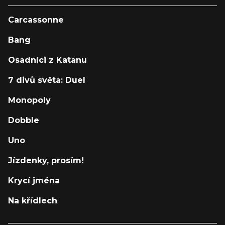
Carcassonne
Bang
Osadníci z Katanu
7 divů světa: Duel
Monopoly
Dobble
Uno
Jízdenky, prosím!
Krycí jména
Na křídlech