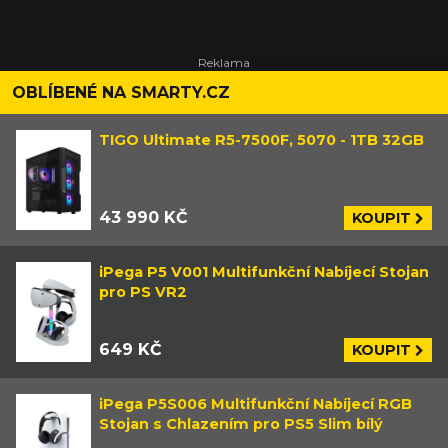
OBLÍBENÉ NA SMARTY.CZ
TIGO Ultimate R5-7500F, 5070 - 1TB 32GB
43 990 KČ
KOUPIT
iPega P5 V001 Multifunkční Nabíjecí Stojan
pro PS VR2
649 KČ
KOUPIT
iPega P5S006 Multifunkční Nabíjecí RGB
Stojan s Chlazením pro PS5 Slim bílý