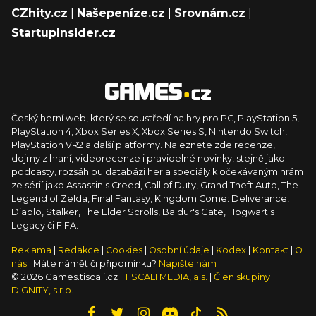
CZhity.cz
|
Našepeníze.cz
|
Srovnám.cz
|
StartupInsider.cz
Český herní web, který se soustředí na hry pro PC, PlayStation 5,
PlayStation 4, Xbox Series X, Xbox Series S, Nintendo Switch,
PlayStation VR2 a další platformy. Naleznete zde recenze,
dojmy z hraní, videorecenze i pravidelné novinky, stejně jako
podcasty, rozsáhlou databázi her a speciály k očekávaným hrám
ze sérií jako Assassin's Creed, Call of Duty, Grand Theft Auto, The
Legend of Zelda, Final Fantasy, Kingdom Come: Deliverance,
Diablo, Stalker, The Elder Scrolls, Baldur's Gate, Hogwart's
Legacy či FIFA.
Reklama
|
Redakce
|
Cookies
|
Osobní údaje
|
Kodex
|
Kontakt
|
O
nás
| Máte námět či připomínku?
Napište nám
© 2026 Games.tiscali.cz |
TISCALI MEDIA, a.s.
|
Člen skupiny
DIGNITY, s.r.o.