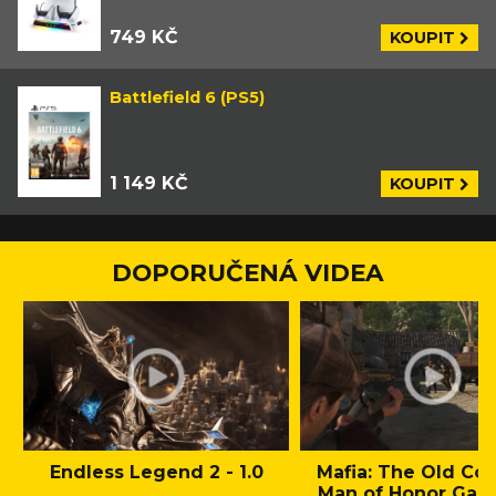
749 KČ
KOUPIT
Battlefield 6 (PS5)
1 149 KČ
KOUPIT
DOPORUČENÁ VIDEA
Endless Legend 2 - 1.0
Mafia: The Old Cou
Man of Honor Gam