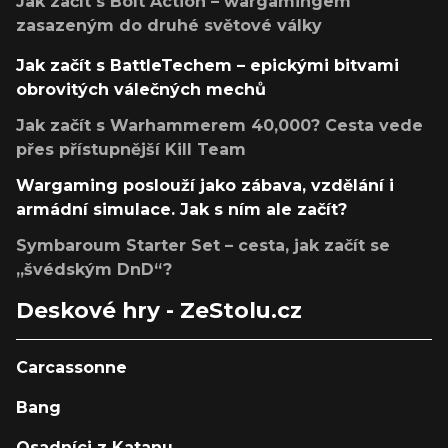
Jak začít s Bolt Action – wargamingem
zasazeným do druhé světové války
Jak začít s BattleTechem – epickými bitvami
obrovitých válečných mechů
Jak začít s Warhammerem 40,000? Cesta vede
přes přístupnější Kill Team
Wargaming poslouží jako zábava, vzdělání i
armádní simulace. Jak s ním ale začít?
Symbaroum Starter Set – cesta, jak začít se
„švédským DnD“?
Deskové hry - ZeStolu.cz
Carcassonne
Bang
Osadníci z Katanu