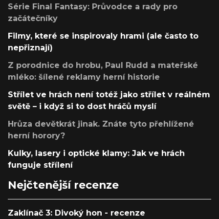
Série Final Fantasy: Průvodce a rady pro
začátečníky
Filmy, které se inspirovaly hrami (ale často to
nepřiznají)
Z porodnice do hrobu, Paul Rudd a mateřské
mléko: šílené reklamy herní historie
Střílet ve hrách není totéž jako střílet v reálném
světě – i když si to dost hráčů myslí
Hrůza devětkrát jinak. Znáte tyto přehlížené
herní horory?
Kulky, lasery i optické klamy: Jak ve hrách
funguje střílení
Nejčtenější recenze
Zaklínač 3: Divoký hon - recenze