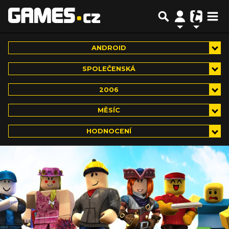
ANDROID
SPOLEČENSKÁ
2006
MĚSÍC
HODNOCENÍ