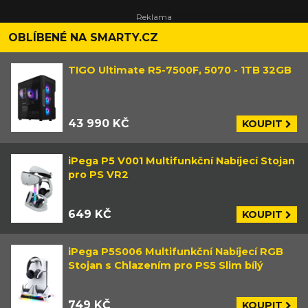
OBLÍBENÉ NA SMARTY.CZ
TIGO Ultimate R5-7500F, 5070 - 1TB 32GB
43 990 KČ
KOUPIT
iPega P5 V001 Multifunkční Nabíjecí Stojan
pro PS VR2
649 KČ
KOUPIT
iPega P5S006 Multifunkční Nabíjecí RGB
Stojan s Chlazením pro PS5 Slim bílý
749 KČ
KOUPIT