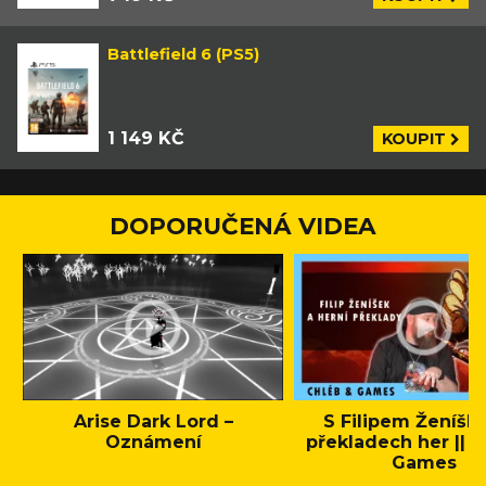
Battlefield 6 (PS5)
1 149 KČ
KOUPIT
DOPORUČENÁ VIDEA
Arise Dark Lord –
S Filipem Ženíšk
Oznámení
překladech her || C
Games