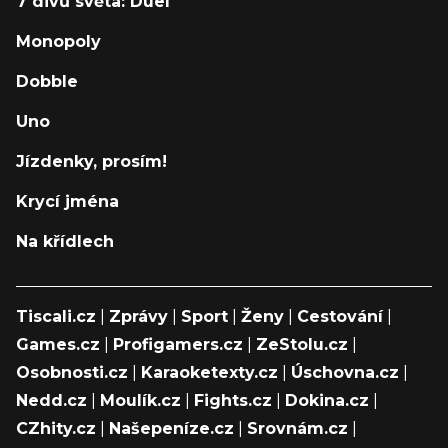
7 divů světa: Duel
Monopoly
Dobble
Uno
Jízdenky, prosím!
Krycí jména
Na křídlech
Tiscali.cz
|
Zprávy
|
Sport
|
Ženy
|
Cestování
|
Games.cz
|
Profigamers.cz
|
ZeStolu.cz
|
Osobnosti.cz
|
Karaoketexty.cz
|
Úschovna.cz
|
Nedd.cz
|
Moulík.cz
|
Fights.cz
|
Dokina.cz
|
CZhity.cz
|
Našepeníze.cz
|
Srovnám.cz
|