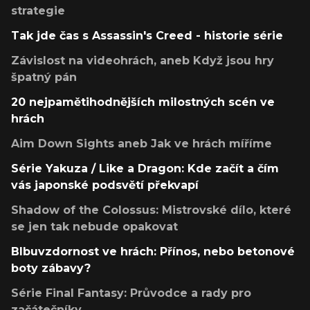
strategie
Tak jde čas s Assassin's Creed - historie série
Závislost na videohrách, aneb Když jsou hry
špatný pán
20 nejpamětihodnějších milostných scén ve
hrách
Aim Down Sights aneb Jak ve hrách míříme
Série Yakuza / Like a Dragon: Kde začít a čím
vás japonské podsvětí překvapí
Shadow of the Colossus: Mistrovské dílo, které
se jen tak nebude opakovat
Blbuvzdornost ve hrách: Přínos, nebo betonové
boty zábavy?
Série Final Fantasy: Průvodce a rady pro
začátečníky