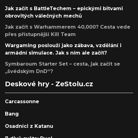
Jak začít s BattleTechem – epickými bitvami
obrovitých válečných mechů
Jak začít s Warhammerem 40,000? Cesta vede
přes přístupnější Kill Team
Wargaming poslouží jako zábava, vzdělání i
armádní simulace. Jak s ním ale začít?
Symbaroum Starter Set – cesta, jak začít se
„švédským DnD“?
Deskové hry - ZeStolu.cz
Carcassonne
Bang
Osadníci z Katanu