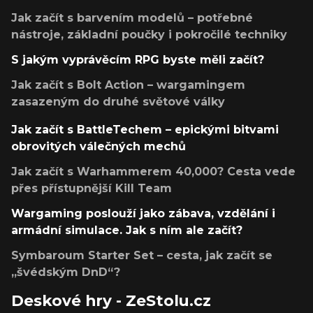
Jak začít s barvením modelů – potřebné
nástroje, základní poučky i pokročilé techniky
S jakým vyprávěcím RPG byste měli začít?
Jak začít s Bolt Action – wargamingem
zasazeným do druhé světové války
Jak začít s BattleTechem – epickými bitvami
obrovitých válečných mechů
Jak začít s Warhammerem 40,000? Cesta vede
přes přístupnější Kill Team
Wargaming poslouží jako zábava, vzdělání i
armádní simulace. Jak s ním ale začít?
Symbaroum Starter Set – cesta, jak začít se
„švédským DnD“?
Deskové hry - ZeStolu.cz