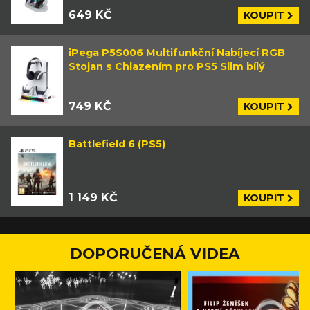
649 KČ
KOUPIT
iPega P5S006 Multifunkční Nabíjecí RGB
Stojan s Chlazením pro PS5 Slim bílý
749 KČ
KOUPIT
Battlefield 6 (PS5)
1 149 KČ
KOUPIT
DOPORUČENÁ VIDEA