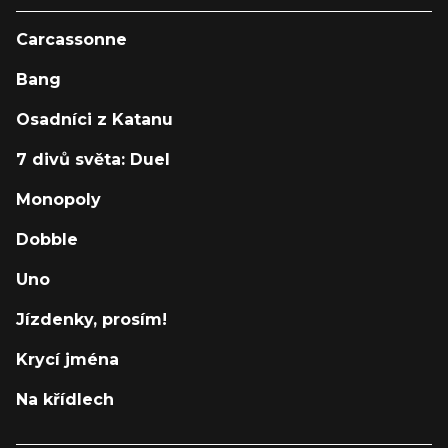
Carcassonne
Bang
Osadníci z Katanu
7 divů světa: Duel
Monopoly
Dobble
Uno
Jízdenky, prosím!
Krycí jména
Na křídlech