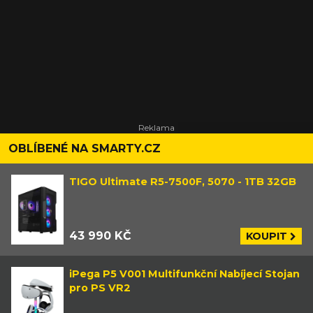
OBLÍBENÉ NA SMARTY.CZ
TIGO Ultimate R5-7500F, 5070 - 1TB 32GB
43 990 KČ
KOUPIT
iPega P5 V001 Multifunkční Nabíjecí Stojan
pro PS VR2