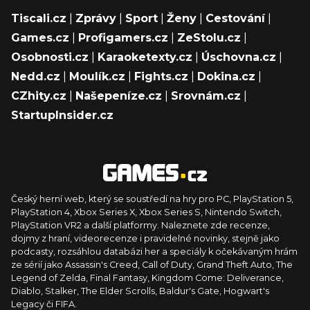
Tiscali.cz
|
Zprávy
|
Sport
|
Ženy
|
Cestování
|
Games.cz
|
Profigamers.cz
|
ZeStolu.cz
|
Osobnosti.cz
|
Karaoketexty.cz
|
Úschovna.cz
|
Nedd.cz
|
Moulík.cz
|
Fights.cz
|
Dokina.cz
|
CZhity.cz
|
Našepeníze.cz
|
Srovnám.cz
|
StartupInsider.cz
Český herní web, který se soustředí na hry pro PC, PlayStation 5,
PlayStation 4, Xbox Series X, Xbox Series S, Nintendo Switch,
PlayStation VR2 a další platformy. Naleznete zde recenze,
dojmy z hraní, videorecenze i pravidelné novinky, stejně jako
podcasty, rozsáhlou databázi her a speciály k očekávaným hrám
ze sérií jako Assassin's Creed, Call of Duty, Grand Theft Auto, The
Legend of Zelda, Final Fantasy, Kingdom Come: Deliverance,
Diablo, Stalker, The Elder Scrolls, Baldur's Gate, Hogwart's
Legacy či FIFA.