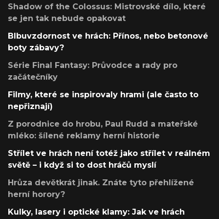
Shadow of the Colossus: Mistrovské dílo, které
se jen tak nebude opakovat
Blbuvzdornost ve hrách: Přínos, nebo betonové
boty zábavy?
Série Final Fantasy: Průvodce a rady pro
začátečníky
Filmy, které se inspirovaly hrami (ale často to
nepřiznají)
Z porodnice do hrobu, Paul Rudd a mateřské
mléko: šílené reklamy herní historie
Střílet ve hrách není totéž jako střílet v reálném
světě – i když si to dost hráčů myslí
Hrůza devětkrát jinak. Znáte tyto přehlížené
herní horory?
Kulky, lasery i optické klamy: Jak ve hrách