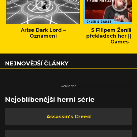
Arise Dark Lord –
S Filipem Ženíšk
Oznámení
překladech her || C
Games
NEJNOVĚJŠÍ ČLÁNKY
Nejoblíbenější herní série
Assassin's Creed