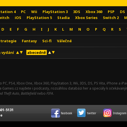
Station 4
PC
Wii
PlayStation 3
3DS
Xbox 360
PSP
DS
witch
iOS
PlayStation 5
Stadia
Xbox Series
Switch 2
M
D
E
F
G
H
I
J
K
L
M
N
O
P
Q
R
S
Strategie
Fantasy
Sci-fi
Válečné
 vydání
abecedně
o PC, PS4, Xbox One, Xbox 360, PlayStation 3, Wii, 3DS, DS, PS Vita, iPhone a i
Na Games.cz najdete i podcasty, rozsáhlou databázi her a speciály k očekávaný
d Theft Auto
,
Battlefield
nebo
FIFA
.
01-5131
facebook
twitter
Instagram
ce