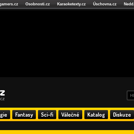
igamers.cz
Osobnosti.cz
Karaoketexty.cz
Úschovna.cz
Nedd
níze.cz
StartupInsider.cz
gie
Fantasy
Sci-fi
Válečné
Katalog
Diskuze