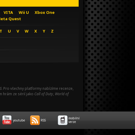
VITA
Wii U
Xbox One
eta Quest
T
U
V
W
X
Y
Z
Pad. Pro všechny platformy nabízíme recenze,
m hrám ze sérií jako
Call of Duty
,
World of
mobilní
youtube
RSS
verze