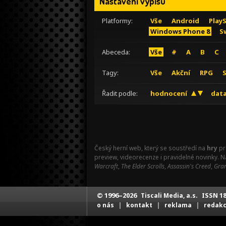
Nastavení výpisu
Platformy:
Vše
Android
Play
Windows Phone 8
S
Abeceda:
Vše
#
A
B
C
Tagy:
Vše
Akční
RPG
Řadit podle:
hodnocení
data
Český herní web, který se soustředí na
hry
pr
preview, videorecenze i pravidelné novinky. 
Warcraft
,
The Elder Scrolls
,
Assassin's Creed
,
Gran
© 1996–2026
ISSN 18
Tiscali Media, a.s.
|
|
|
o nás
kontakt
reklama
redak