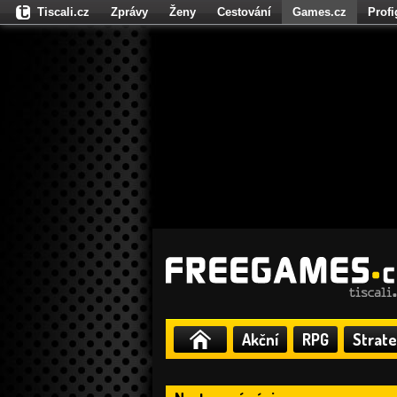
Tiscali.cz
Zprávy
Ženy
Cestování
Games.cz
Prof
Moulík.cz
Fights.cz
Sport
Dokina.cz
CZhity.cz
Našepe
Akční
RPG
Strate