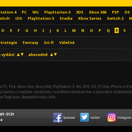
Station 4
PC
Wii
PlayStation 3
3DS
Xbox 360
PSP
DS
witch
iOS
PlayStation 5
Stadia
Xbox Series
Switch 2
M
D
E
F
G
H
I
J
K
L
M
N
O
P
Q
R
S
Strategie
Fantasy
Sci-fi
Válečné
 vydání
abecedně
o PC, PS4, Xbox One, Xbox 360, PlayStation 3, Wii, 3DS, DS, PS Vita, iPhone a i
Na Games.cz najdete i podcasty, rozsáhlou databázi her a speciály k očekávaný
d Theft Auto
,
Battlefield
nebo
FIFA
.
01-5131
facebook
twitter
Instagram
ce