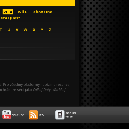
VITA
Wii U
Xbox One
eta Quest
T
U
V
W
X
Y
Z
Pad. Pro všechny platformy nabízíme recenze,
m hrám ze sérií jako
Call of Duty
,
World of
mobilní
youtube
RSS
verze