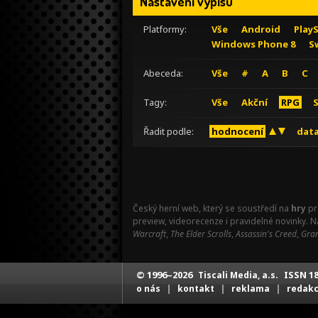
Nastavení výpisu
Platformy:
Vše
Android
Play
Windows Phone 8
S
Abeceda:
Vše
#
A
B
C
Tagy:
Vše
Akční
RPG
Řadit podle:
hodnocení
data
Český herní web, který se soustředí na
hry
pr
preview, videorecenze i pravidelné novinky. 
Warcraft
,
The Elder Scrolls
,
Assassin's Creed
,
Gran
© 1996–2026
ISSN 18
Tiscali Media, a.s.
|
|
|
o nás
kontakt
reklama
redak