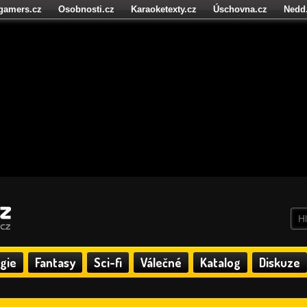
igamers.cz
Osobnosti.cz
Karaoketexty.cz
Úschovna.cz
Nedd
níze.cz
StartupInsider.cz
gie
Fantasy
Sci-fi
Válečné
Katalog
Diskuze