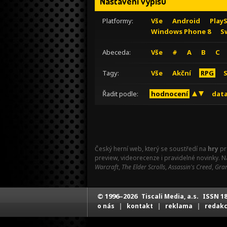
Nastavení výpisu
Platformy:
Vše
Android
Play
Windows Phone 8
S
Abeceda:
Vše
#
A
B
C
Tagy:
Vše
Akční
RPG
Řadit podle:
hodnocení
data
Český herní web, který se soustředí na
hry
pr
preview, videorecenze i pravidelné novinky. 
Warcraft
,
The Elder Scrolls
,
Assassin's Creed
,
Gran
© 1996–2026
ISSN 18
Tiscali Media, a.s.
|
|
|
o nás
kontakt
reklama
redak