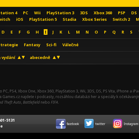
Station 4
PC
Wii
PlayStation 3
3DS
Xbox 360
PSP
DS
witch
iOS
PlayStation 5
Stadia
Xbox Series
Switch 2
M
D
E
F
G
H
I
J
K
L
M
N
O
P
Q
R
S
Strategie
Fantasy
Sci-fi
Válečné
 vydání
abecedně
o PC, PS4, Xbox One, Xbox 360, PlayStation 3, Wii, 3DS, DS, PS Vita, iPhone a i
Na Games.cz najdete i podcasty, rozsáhlou databázi her a speciály k očekávaný
d Theft Auto
,
Battlefield
nebo
FIFA
.
01-5131
facebook
twitter
Instagram
ce