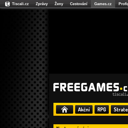
Tiscali.cz
Zprávy
Ženy
Cestování
Games.cz
Prof
Moulík.cz
Fights.cz
Sport
Dokina.cz
CZhity.cz
Našepe
Akční
RPG
Strate