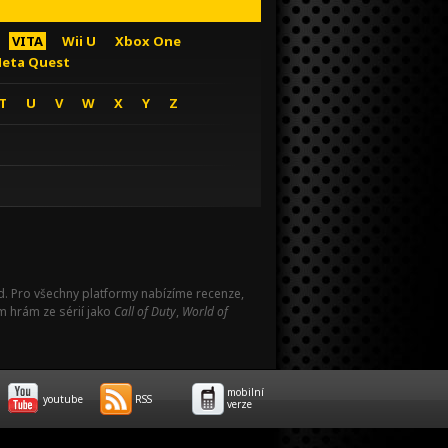
VITA
Wii U
Xbox One
eta Quest
T
U
V
W
X
Y
Z
Pad. Pro všechny platformy nabízíme recenze,
m hrám ze sérií jako
Call of Duty
,
World of
mobilní
youtube
RSS
verze