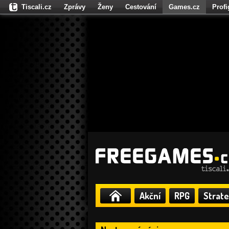
Tiscali.cz
Zprávy
Ženy
Cestování
Games.cz
Prof
Moulík.cz
Fights.cz
Sport
Dokina.cz
CZhity.cz
Našepe
Akční
RPG
Strate