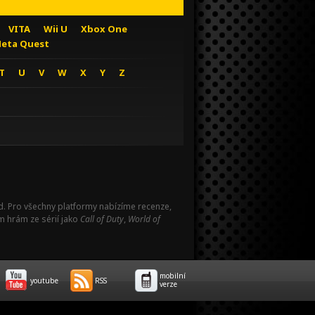
VITA
Wii U
Xbox One
eta Quest
T
U
V
W
X
Y
Z
Pad. Pro všechny platformy nabízíme recenze,
m hrám ze sérií jako
Call of Duty
,
World of
mobilní
youtube
RSS
verze