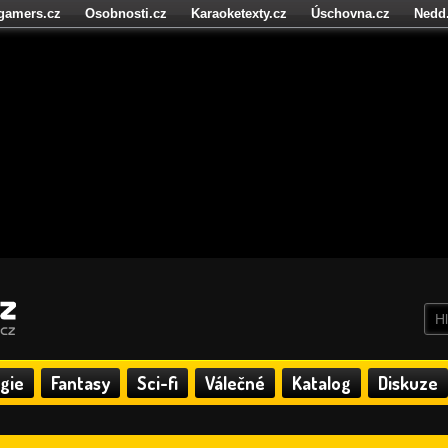
igamers.cz
Osobnosti.cz
Karaoketexty.cz
Úschovna.cz
Nedd
níze.cz
StartupInsider.cz
gie
Fantasy
Sci-fi
Válečné
Katalog
Diskuze