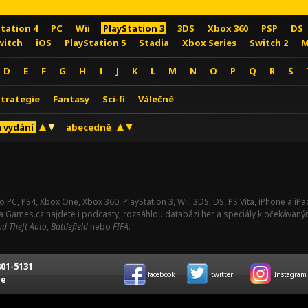
Station 4
PC
Wii
PlayStation 3
3DS
Xbox 360
PSP
DS
witch
iOS
PlayStation 5
Stadia
Xbox Series
Switch 2
M
D
E
F
G
H
I
J
K
L
M
N
O
P
Q
R
S
Strategie
Fantasy
Sci-fi
Válečné
 vydání
abecedně
o PC, PS4, Xbox One, Xbox 360, PlayStation 3, Wii, 3DS, DS, PS Vita, iPhone a i
Na Games.cz najdete i podcasty, rozsáhlou databázi her a speciály k očekávaný
d Theft Auto
,
Battlefield
nebo
FIFA
.
01-5131
facebook
twitter
Instagram
ce