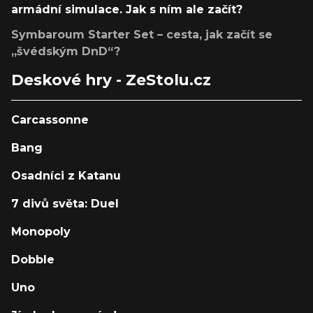
armádní simulace. Jak s ním ale začít?
Symbaroum Starter Set – cesta, jak začít se
„švédským DnD“?
Deskové hry - ZeStolu.cz
Carcassonne
Bang
Osadníci z Katanu
7 divů světa: Duel
Monopoly
Dobble
Uno