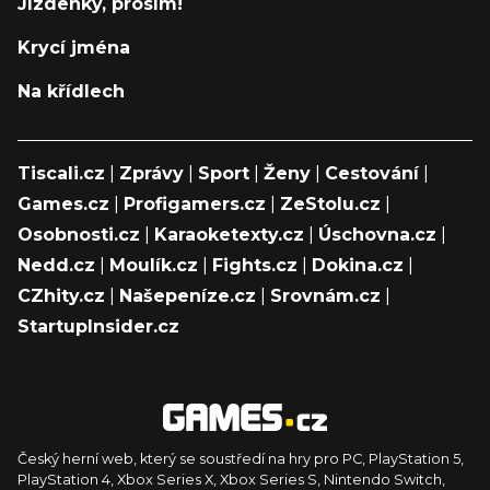
Jízdenky, prosím!
Krycí jména
Na křídlech
Tiscali.cz
|
Zprávy
|
Sport
|
Ženy
|
Cestování
|
Games.cz
|
Profigamers.cz
|
ZeStolu.cz
|
Osobnosti.cz
|
Karaoketexty.cz
|
Úschovna.cz
|
Nedd.cz
|
Moulík.cz
|
Fights.cz
|
Dokina.cz
|
CZhity.cz
|
Našepeníze.cz
|
Srovnám.cz
|
StartupInsider.cz
Český herní web, který se soustředí na hry pro PC, PlayStation 5,
PlayStation 4, Xbox Series X, Xbox Series S, Nintendo Switch,