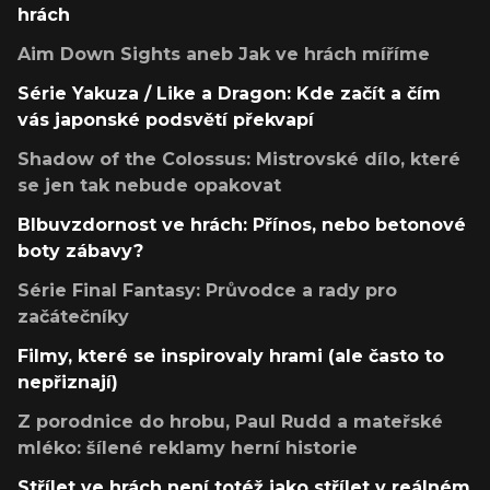
hrách
Aim Down Sights aneb Jak ve hrách míříme
Série Yakuza / Like a Dragon: Kde začít a čím
vás japonské podsvětí překvapí
Shadow of the Colossus: Mistrovské dílo, které
se jen tak nebude opakovat
Blbuvzdornost ve hrách: Přínos, nebo betonové
boty zábavy?
Série Final Fantasy: Průvodce a rady pro
začátečníky
Filmy, které se inspirovaly hrami (ale často to
nepřiznají)
Z porodnice do hrobu, Paul Rudd a mateřské
mléko: šílené reklamy herní historie
Střílet ve hrách není totéž jako střílet v reálném