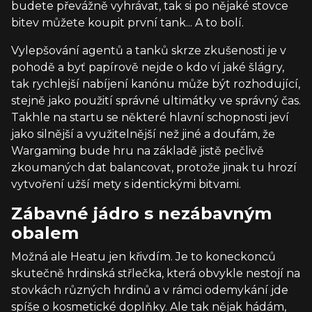
budete převážně vyhrávat, tak si po nějaké stovce
bitev můžete koupit první tank... A to bolí.
Vylepšování agentů a tanků skrze zkušenosti je v
pohodě a byť papírově nejde o kdo ví jaké šlágry,
tak rychlejší nabíjení kanónu může být rozhodující,
stejně jako použití správné ultimátky ve správný čas.
Takhle na startu se některé hlavní schopnosti jeví
jako silnější a využitelnější než jiné a doufám, že
Wargaming bude hru na základě jistě pečlivě
zkoumaných dat balancovat, protože jinak tu hrozí
vytvoření užší mety s identickými bitvami.
Zábavné jádro s nezábavným
obalem
Možná ale Heatu jen křivdím. Je to koneckonců
skutečně hrdinská střlečka, která obvykle nestojí na
stovkách různých hrdinů a v rámci odemykání jde
spíše o kosmetické doplňky. Ale tak nějak hádám,