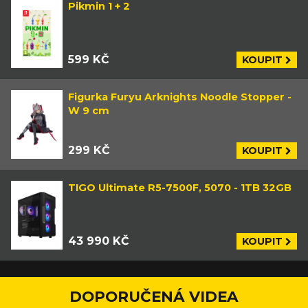
Pikmin 1 + 2
599 KČ
KOUPIT
Figurka Furyu Arknights Noodle Stopper -
W 9 cm
299 KČ
KOUPIT
TIGO Ultimate R5-7500F, 5070 - 1TB 32GB
43 990 KČ
KOUPIT
DOPORUČENÁ VIDEA