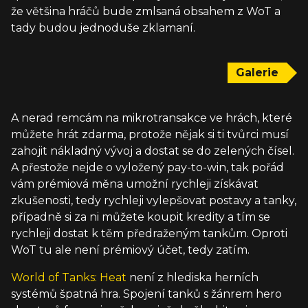
že většina hráčů bude zmlsaná obsahem z WoT a
tady budou jednoduše zklamaní.
Galerie
A nerad remcám na mikrotransakce ve hrách, které
můžete hrát zdarma, protože nějak si ti tvůrci musí
zahojit nákladný vývoj a dostat se do zelených čísel.
A přestože nejde o vyložený pay-to-win, tak pořád
vám prémiová měna umožní rychleji získávat
zkušenosti, tedy rychleji vylepšovat postavy a tanky,
případně si za ni můžete koupit kredity a tím se
rychleji dostat k těm předraženým tankům. Oproti
WoT tu ale není prémiový účet, tedy zatím.
World of Tanks: Heat
není z hlediska herních
systémů špatná hra. Spojení tanků s žánrem hero