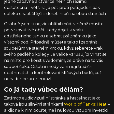
jedné zábavné a čtveřice herních režimů
dostatečná – většina je pět proti pěti, jeden pak
daleko chaotičtější s deseti hráči na obou stranách.
Osobně jsem si nejvíc oblíbil mód, v němž musíte
potvrzovat své oběti, tedy dojet k vraku
odstřeleného tanku a sebrat psí známku jako
vítězný bod. Případně můžete takto i zabránit
soupeřům ve stejném kroku, když seberete vrak
svého padlého kolegy. Je velice vzrušující vrhat se
na místo pro kořist s vědomím, že právě na to váš
soupeř čeká. Ostatní módy zahrnují tradiční
deathmatch a kontrolování klíčových bodů, což
nenadchne ani neurazí.
Co já tady vůbec dělám?
Zatímco audiovizuální stránka a hratelnost jako
taková jsou silnými stránkami
World of Tanks: Heat
–
a klidně k nim počítejme i nulovou vstupní investici