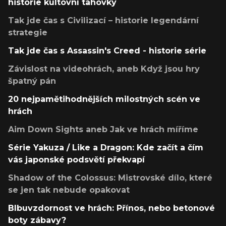
historie kultovní tahovky
Tak jde čas s Civilizací – historie legendární
strategie
Tak jde čas s Assassin's Creed - historie série
Závislost na videohrách, aneb Když jsou hry
špatný pán
20 nejpamětihodnějších milostných scén ve
hrách
Aim Down Sights aneb Jak ve hrách míříme
Série Yakuza / Like a Dragon: Kde začít a čím
vás japonské podsvětí překvapí
Shadow of the Colossus: Mistrovské dílo, které
se jen tak nebude opakovat
Blbuvzdornost ve hrách: Přínos, nebo betonové
boty zábavy?