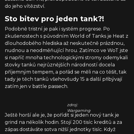
do jeho vítězství.
Sto bitev pro jeden tank?!
Podobně tristní je pak i systém progrese. Po
zkušenostech s původním World of Tanks je Heat z
dlouhodobého hlediska až neskutečně prázdnou,
nudnou a neodměňující hrou. Zatímco ve WoT jste
si napříč mnoha technologickými stromy odemykali
stovky tanků nejrůznějších národností docela
příjemným tempem, a pořád se měli na co těšit, tak
tady je těch tanků všehovšudy 15 a další přibývají
zatím jen v battle passech.
zdroj:
Wargaming
Ještě horší ale je, že pořídit si jeden nový tank je
grind na několik hodin. Stojí 200 tisíc kreditů a za
zápas dostáváte sotva nižší jednotky tisíc. Když