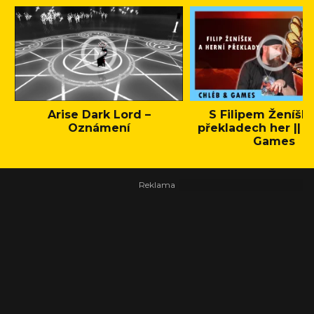
Arise Dark Lord –
S Filipem Ženíšk
Oznámení
překladech her || C
Games