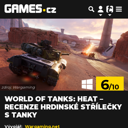
6
/10
zdroj: Wargaming
WORLD OF TANKS: HEAT –
RECENZE HRDINSKÉ STŘÍLEČKY
S TANKY
Vývojář:
Wargaming.net