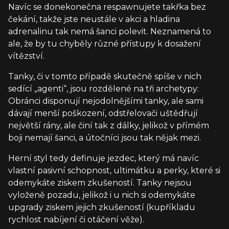
Navíc se donekonečna respawnujete takřka bez
čekání, takže jste neustále v akci a hladina
adrenalinu tak nemá šanci polevit. Neznamená to
ale, že by tu chyběly různé přístupy k dosažení
vítězství.
Tanky, či v tomto případě skutečně spíše v nich
sedící „agenti“, jsou rozdělené na tři archetypy:
Obránci disponují nejodolnějšími tanky, ale sami
dávají menší poškození, odstřelovači uštědřují
největší rány, ale činí tak z dálky, jelikož v přímém
boji nemají šanci, a útočníci jsou tak nějak mezi.
Herní styl tedy definuje jezdec, který má navíc
vlastní pasivní schopnost, ultimátku a perky, které si
odemykáte ziskem zkušeností. Tanky nejsou
vyloženě pozadu, jelikož i u nich si odemykáte
upgrady ziskem jejich zkušeností (kupříkladu
rychlost nabíjení či otáčení věže).