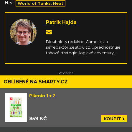
Hry:
World of Tanks: Heat
Patrik Hajda
Dlouholetý redaktor Games.cz a
šéfredaktor ZeStolu.cz. Upřednostňuje
tahové strategie, logické adventury,
survivaly, simulátory, závody a cokoliv,
co vyplodí kreativní indie scéna. Hraje
na PC, PSku, Switchi, mobilu a Steam
Decku. V rámci stolních her miluje
příběhové koopy s kampaněmi a velmi
OBLÍBENÉ NA SMARTY.CZ
hutné strategie zavařující mozek.
Pikmin 1 + 2
859 KČ
KOUPIT