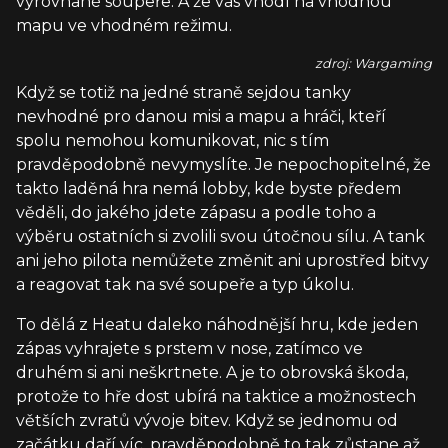
vyrovnané soupeře. A že vás vhodí na vhodnou
mapu ve vhodném režimu.
zdroj: Wargaming
Když se totiž na jedné straně sejdou tanky
nevhodné pro danou misi a mapu a hráči, kteří
spolu nemohou komunikovat, nic s tím
pravděpodobně nevymyslíte. Je nepochopitelné, že
takto laděná hra nemá lobby, kde byste předem
věděli, do jakého jdete zápasu a podle toho a
výběru ostatních si zvolili svou útočnou sílu. A tank
ani jeho pilota nemůžete změnit ani uprostřed bitvy
a reagovat tak na své soupeře a typ úkolu.
To dělá z Heatu daleko náhodnější hru, kde jeden
zápas vyhrajete s prstem v nose, zatímco ve
druhém si ani neškrtnete. A je to obrovská škoda,
protože to hře dost ubírá na taktice a možnostech
větších zvratů vývoje bitev. Když se jednomu od
začátku daří víc, pravděpodobně to tak zůstane až