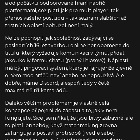
a od počátku podporované hraní napříč
platformami, což platí jak pro multiplayer, tak
přenos vašeho postupu – tak seznam slabších až
tristních oblastí bohužel není malý.
Nelze pochopit, jak společnost zabývající se
posledních 16 let tvorbou online her opomene do
titulu, který vyžaduje komunikaci v týmu, přidat
jakoukoliv formu chatu (psaný i hlasový). Náplastí
má být pingovací systém, který je fajn, jenže zjevně
o něm moc hráčů neví anebo ho nepoužívá. Ale
dobře, máme Discord, alespoň tedy v četě
maximálně tří kamarádů…
Daleko větším problémem je vlastně celá
koncepce připojení do zápasu a to, jak v něm
fungujete. Sice jsem říkal, že jsou bitvy zábavné, ale
to platí jen tehdy, když matchmaking zrovna
zafunguje a postaví proti sobě (i vedle sebe)