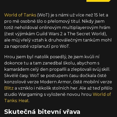
World of Tanks
(WoT) je s námi už více než 15 let a
pro mě osobně šlo o přelomový titul. Nikdy jsem
totiž neholdoval onlinovým multiplayerovým hrám
(čest výjimkám Guild Wars 2 a The Secret World),
ale můj vřelý vztah k druhoválečným tankům mohl
za naprosté vzplanutí pro WoT.
Hrou jsem byl natolik posedlý, že jsem kvůli ní
dokonce tu a tam zanedbal školu, abychom s
kamarádem celý den propařili a zlepšovali svůj skill.
Skvělé časy. WoT se postupem času dočkala čistě
konzolové verze Modern Armor, čistě mobilní verze
Blitz
a vzniklo i několik stolních her. Ale až teď přišlo
studio Wargaming s vyloženě novou hrou
World of
Tanks: Heat
.
Skutečná bitevní vřava