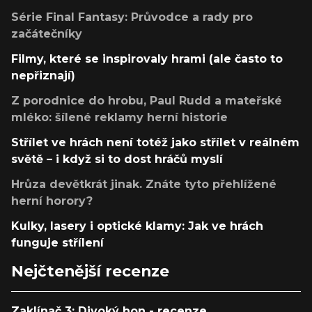
Série Final Fantasy: Průvodce a rady pro
začátečníky
Filmy, které se inspirovaly hrami (ale často to
nepřiznají)
Z porodnice do hrobu, Paul Rudd a mateřské
mléko: šílené reklamy herní historie
Střílet ve hrách není totéž jako střílet v reálném
světě – i když si to dost hráčů myslí
Hrůza devětkrát jinak. Znáte tyto přehlížené
herní horory?
Kulky, lasery i optické klamy: Jak ve hrách
funguje střílení
Nejčtenější recenze
Zaklínač 3: Divoký hon - recenze