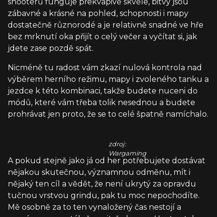
shooterů funguje překvapivě skvěle, bitvy jsou
zábavné a krásné na pohled, schopnosti i mapy
dostatečně různorodé a je relativně snadné ve hře
bez mrknutí oka přijít o celý večer a vyčítat si, jak
jdete zase pozdě spát.
Nicméně tu radost vám zkazí nulová kontrola nad
výběrem herního režimu, mapy i zvoleného tanku a
jezdce k této kombinaci, takže budete nuceni do
módů, které vám třeba tolik nesednou a budete
prohrávat jen proto, že se to celé špatně namíchalo.
zdroj:
Wargaming
A pokud stejně jako já od her potřebujete dostávat
nějakou skutečnou, významnou odměnu, mít i
nějaký ten cíl a vědět, že není ukrytý za opravdu
tučnou vrstvou grindu, pak tu moc nepochodíte.
Mě osobně za to ten vynaložený čas nestojí a