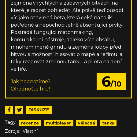
zejména v rychlých a zábavných bitvách, na
které je radost pohledět. Ale právě teď působí
víc jako otevřená beta, která čeká na tolik
potřebné a nepochopitelně absentující prvky.
Postrádá fungující matchmaking,
komunikační nástroje, daleko více obsahu,
mnohem méně grindu a zejména lobby před
bitvou s možností hlasovat o mapě a režimu, a
taky reagovat změnou tanku a pilota na dění
ve hře.
6
Jak hodnotíme?
/10
Ohodnoťte hru!
DISKUZE
Tagy:
recenze
multiplayer
válečná
tanky
Zdroje:
Vlastní