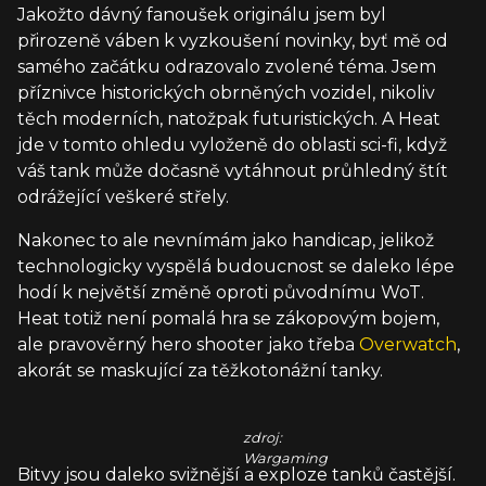
Jakožto dávný fanoušek originálu jsem byl
přirozeně váben k vyzkoušení novinky, byť mě od
samého začátku odrazovalo zvolené téma. Jsem
příznivce historických obrněných vozidel, nikoliv
těch moderních, natožpak futuristických. A Heat
jde v tomto ohledu vyloženě do oblasti sci-fi, když
váš tank může dočasně vytáhnout průhledný štít
odrážející veškeré střely.
Nakonec to ale nevnímám jako handicap, jelikož
technologicky vyspělá budoucnost se daleko lépe
hodí k největší změně oproti původnímu WoT.
Heat totiž není pomalá hra se zákopovým bojem,
ale pravověrný hero shooter jako třeba
Overwatch
,
akorát se maskující za těžkotonážní tanky.
zdroj:
Wargaming
Bitvy jsou daleko svižnější a exploze tanků častější.