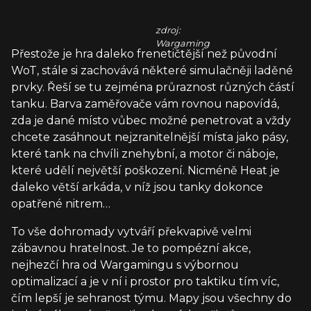
zdroj:
Wargaming
Přestože je hra daleko frenetičtější než původní
WoT, stále si zachovává některé simulačněji laděné
prvky. Řeší se tu zejména průraznost různých částí
tanku. Barva zaměřovače vám rovnou napovídá,
zda je dané místo vůbec možné penetrovat a vždy
chcete zasáhnout nejzranitelnější místa jako pásy,
které tank na chvíli znehybní, a motor či náboje,
které udělí největší poškození. Nicméně Heat je
daleko větší arkáda, v níž jsou tanky dokonce
opatřené nitrem…
To vše dohromady vytváří překvapivě velmi
zábavnou hratelnost. Je to pompézní akce,
nejhezčí hra od Wargamingu s výbornou
optimalizací a je v ní i prostor pro taktiku tím víc,
čím lepší je sehranost týmu. Mapy jsou všechny do