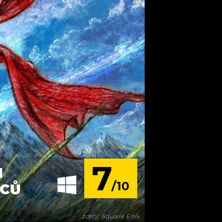
7
M
/10
RCŮ
zdroj: Square Enix