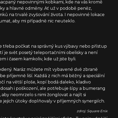
 nacpaný nepovinnými kobkami, kde na vás kromě
nky a hlavně odměny. Ať už v podobě peněz,
mků na trvalé zvyšování života. I nepovinné lokace
umat, aby mi případně nic neuteklo.
 třeba počkat na správný kus výbavy nebo přístup
í je svět posetý teleportačními obelisky a není
m i časem kamkoliv, kde už jste byli.
edený. Naráz můžete mít vybavené dvě zbraně
ebe příjemně liší. Každá z nich má běžný a speciální
čí na větší ploše, kopí bodá daleko, kladivo
dosah i poškození, ale potřebuje šípy a bumerang
o, aby neomrzelo s nimi žonglovat a najít si
e jejich útoky doplňovaly v příjemných synergiích.
zdroj: Square Enix