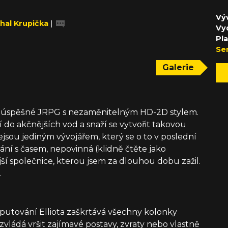
Výv
hal Krupička
|
Vy
Pl
Se
Galerie
 úspěšné JRPG s nezaměnitelným HD-2D stylem.
í do akčnějších vod a snaží se vytvořit takovou
jsou jediným vývojářem, který se o to v poslední
ání s časem, nepovinná (klidně čtěte jako
ší společnice, kterou jsem za dlouhou dobu zažil.
.
 putování Elliota zaškrtává všechny kolonky
vládá vršit zajímavé postavy, zvraty nebo vlastně