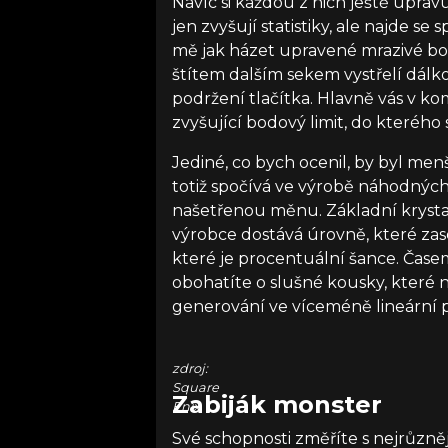
Navíc si každou z nich ještě upravu
jen zvyšují statistiky, ale najde s
mě jak házet upravené mrazivé bo
štítem dalším sekem vystřelí dálk
podržení tlačítka. Hlavně vás v k
zvyšující bodový limit, do kterého 
Jediné, co bych ocenil, by byl men
totiž spočívá ve výrobě náhodných 
našetřenou měnu. Základní krystal
výrobce dostává úrovně, které zase
které je procentuální šance. Čase
obohatíte o slušné kousky, které n
generování ve víceméně lineární
zdroj:
Square
Zabiják monster
Enix
Své schopnosti změříte s nejrůzněj