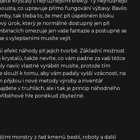
jete krystaly s nejrůznějšími efekty. Ty nejnudnější
e spousta, co upravuje přímo fungování výbavy. Bavilo
mby, tak třeba to, že meč při úspěšném bloku
ový úrok, který je normálně dostupný jen při
ombinacích omezuje jen vaše fantazie a postupně se
se s vylepšeními musíte vejít.
ší efekt náhody při jejich tvorbě. Základní možnost
krystalů, takže nevíte, co vám padne za vaši těžce
y navíc vlastně vyrábět musíte, protože tím
 slouží k tomu, aby vám padaly vyšší vzácnosti, na
m přijdou i nové metody výroby a inventář
ajdete v truhlách, ale i tak je princip náhodného
 příběhové hře poněkud zbytečné.
šími monstry z řad kmenů bestií, roboty a další