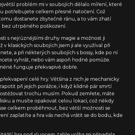
největší problém mi v soubojích dělalo míření, které
ítu potřebujete celkem přesné natočení. Což
i tomu dostanete zbytečně ránu, a to vám zhatí
el bez utrpěného poškození.
ti s nejrůznějšími druhy magie a možnost ji
 v klasických soubojích jsem ji ale využíval při
nete, a při některých soubojích s bossy, kde po ní
chcete vyhrát, nebo vám aspoň hodně pomůže.
méně funguje překvapivě dobře.
překvapení celé hry. Většina z nich je mechanicky
apotit při jejich porážce, i když klidně pár smrtí
e postěžovat trochu musím. Pokud zemřete, máte
lisku a musíte opakovat celou lokaci, což někdy
sse celkem proběhnout, bez větší možnosti se
ení zaplatíte a hra vás nechá vrátit se do bodu, kde
ejtěžší hra pod sluncem, tahle volba mi připadala