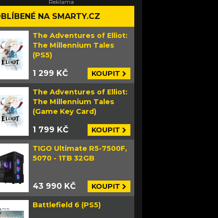
BLÍBENÉ NA SMARTY.CZ
The Adventures of Elliot:
The Millennium Tales
(PS5)
1 299 KČ
KOUPIT
The Adventures of Elliot:
The Millennium Tales
(Game Key Card)
1 799 KČ
KOUPIT
TIGO Ultimate R5-7500F,
5070 - 1TB 32GB
43 990 KČ
KOUPIT
Battlefield 6 (PS5)