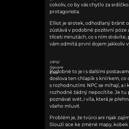
cokoliv, co by vás chytlo za srdíč
protagonista.
Elliot je sirotek, odhodlaný bránit
zůstává v podobně pozitivní póze 
třiceti minutách, co s ním strávíte
vám odmítá první dojem jakkoliv vy
zdroj:
Square
Podobně to je i s dalšími postavam
Enix
doslova ten chlapík s knírkem, co
s rozhodnutími. NPC se míhají, a i k
rozhodně žádný nepocítíte. Je tu 
poznávat svět, i víla, která je pře
všeho mluvit.
Problém je, že tvůrci ani nijak zaj
Slouží sice ke změně mapy, kobek 