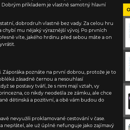
ko. Dobrým příkladem je vlastně samotný hlavní
O
 ostatní, dobrodruh vlastně bez vady. Za celou hru
a chybí mu nějaký výraznější vývoj. Po prvních
, přesně víte, jakého hrdinu před sebou máte a on
vrátit.
i. Záporáka poznáte na první dobrou, protože je to
 obléká zásadně černou a nesouhlasí
dyž se postavy tváří, že s nimi mají vztah, vy
princezna, co nikdy neodešla ze zámku, ale chce
hnaně dětinská a pozitivní, a obě vám budou do
ímavě nevyužili proklamované cestování v čase.
a nepřátel, ale už úplně nefunguje jako zajímavý