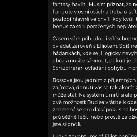
fantasy havěti. Musím přiznat, že 
funguje v osmi osách a třeba u št
pozlobí hlavně ve chvíli, kdy kvůl
bonus za sérii poražených nepřát
Časem vám přibudou i vílí schopnos
ovládat zároveň s Elliotem. Spíš než
hádankách, kde se jí logicky nevyh
občas musíte sáhnout, pokud je 
Schizofrenní ovládání pohybu nic
Bossové jsou jedním z příjemných 
zajímavá, donutí vás se tak akorát z
může stát. Na systém úmrtí si al
dvě možnosti: Buď se vrátíte k obe
znamená se pro další pokus na bo
průběžně léčit, nebo prostě za oživ
jste skončili.
I když Adventures of Elliot není n