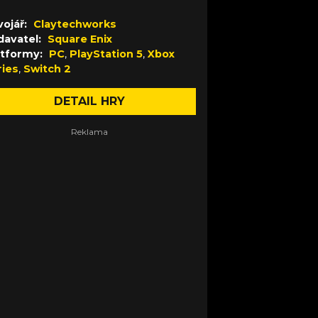
ojář:
Claytechworks
davatel:
Square Enix
atformy:
PC
,
PlayStation 5
,
Xbox
ries
,
Switch 2
DETAIL HRY