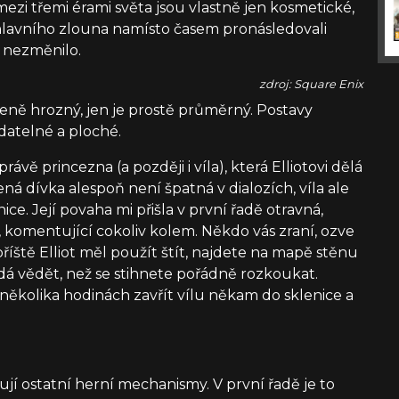
zi třemi érami světa jsou vlastně jen kosmetické,
hlavního zlouna namísto časem pronásledovali
k nezměnilo.
zdroj: Square Enix
ženě hrozný, jen je prostě průměrný. Postavy
datelné a ploché.
rávě princezna (a později i víla), která Elliotovi dělá
ná dívka alespoň není špatná v dialozích, víla ale
ce. Její povaha mi přišla v první řadě otravná,
, komentující cokoliv kolem. Někdo vás zraní, ozve
říště Elliot měl použít štít, najdete na mapě stěnu
 dá vědět, než se stihnete pořádně rozkoukat.
několika hodinách zavřít vílu někam do sklenice a
ují ostatní herní mechanismy. V první řadě je to