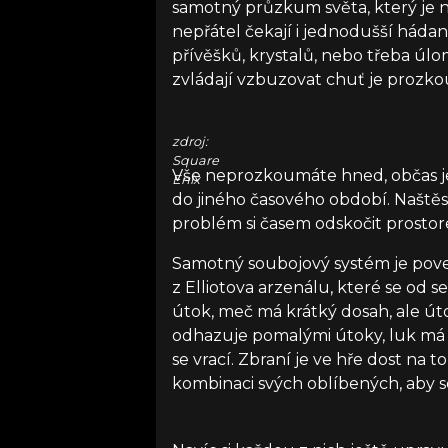
samotný průzkum světa, který je
nepřátel čekají i jednodušší háda
přívěšků, krystalů, nebo třeba úlo
zvládají vzbuzovat chuť je prozko
zdroj:
Square
Vše neprozkoumáte hned, občas je
Enix
do jiného časového období. Naštěst
problém si časem odskočit prostore
Samotný soubojový systém je pov
z Elliotova arzenálu, které se od s
útok, meč má krátký dosah, ale úto
odhazuje pomalými útoky, luk má 
se vrací. Zbraní je ve hře dost na t
kombinaci svých oblíbených, aby s