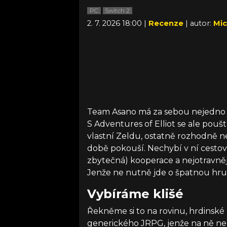
PC
Switch 2
2. 7. 2026 18:00 |
Recenze
| autor:
Mic
Team Asano má za sebou nejedno
S Adventures of Elliot se ale poušt
vlastní Zeldu, ostatně rozhodně ne
době pokouší. Nechybí v ní cestov
zbytečná) kooperace a nejotravněj
Jenže ne nutně jde o špatnou hru
Vybíráme klišé
Řekněme si to na rovinu, hrdinské
generického JRPG, jenže na ně nez