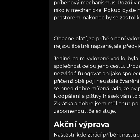
příběhový mechanismus. Rozdíly me
nikoliv mechanické. Pokud byste 
prostorem, nakonec by se zas toli
Obecně platí, že příběh není vylo
nejsou špatně napsané, ale předví
Jediné, co mi vyloženě vadilo, byla p
společnost celou jeho cestu. Uroze
nezvládá fungovat ani jako společni
přičemž obě pojí neustálé žvanění
se hned dobře mířená rada, že by p
k odpálení a pištivý hlásek vám to
Zkrátka a dobře jsem měl chuť po 
zapomenout, že existuje.
Akční výprava
Naštěstí, kde ztrácí příběh, nastup