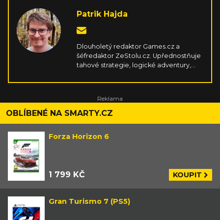
Patrik Hajda
Dlouholetý redaktor Games.cz a
šéfredaktor ZeStolu.cz. Upřednostňuje
tahové strategie, logické adventury,
survivaly, simulátory, závody a cokoliv,
co vyplodí kreativní indie scéna. Hraje
na PC, PSku, Switchi, mobilu a Steam
Decku. V rámci stolních her miluje
příběhové koopy s kampaněmi a velmi
OBLÍBENÉ NA SMARTY.CZ
hutné strategie zavařující mozek.
Forza Horizon 6
1 799 KČ
KOUPIT
Gran Turismo 7 (PS5)