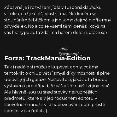
Zábavné je i rozvážení jídla v turbonáklaďáčku
v Tokiu, což je další vlastní maličká kariéra se
stoupáním žebříčkem a jde samozřejmě o příjemný
přivýdělek. No a co se všemi těmi penězi, když na
vás hra sype auta zdarma horem dolem, ptáte se?
zdroj:
Playground
Forza: TrackMania Edition
Games
Tak i nadále si můžete kupovat domy, což má
tentokrát o chlup větší smysl díky možnosti si plně
upravit jejich garáže. Nastavíte si, jaká auta budou
vystavená pro případ, že váš dům navštíví jiný hráč.
Ale hlavně jsou tu snad stovky nejrůznějších
předmětů, které si v jednoduchém editoru v
libovolném množství a napozicování dáte prostě
kamkoliv (za úplatu).