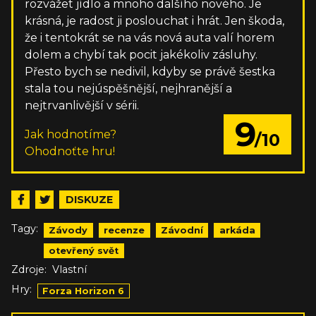
rozvážet jídlo a mnoho dalšího nového. Je
krásná, je radost ji poslouchat i hrát. Jen škoda,
že i tentokrát se na vás nová auta valí horem
dolem a chybí tak pocit jakékoliv zásluhy.
Přesto bych se nedivil, kdyby se právě šestka
stala tou nejúspěšnější, nejhranější a
nejtrvanlivější v sérii.
9
Jak hodnotíme?
/10
Ohodnoťte hru!
DISKUZE
Tagy:
Závody
recenze
Závodní
arkáda
otevřený svět
Zdroje:
Vlastní
Hry:
Forza Horizon 6