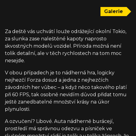
Galerie
Za deště vás uchvátí louže odrážející okolní Tokio,
za slunka zase naleštěné kapoty naprosto
skvostných modelů vozidel. Příroda možná není
tolik detailní, ale v těch rychlostech na tom moc
nesejde.
V obou případech je to nádherná hra, logicky
nejhezčí Forza dosud a jedna z nejhezčích
závodních her vůbec – a když něco takového platí
při 60 FPS, tak osobně nevidím důvod přidat tomu
ještě zanedbatelné množství krásy na úkor
plynulosti.
A ozvučení? Libové. Auta nádherně burácejí,
prostředí má správnou odezvu a písniček ve
slušném množství rádií je tolik a v tolika žánrech, že