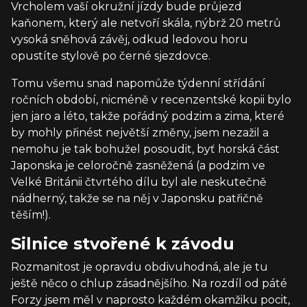
Vrcholem vaší okružní jízdy bude průjezd
kaňonem, který ale netvoří skála, nýbrž 20 metrů
vysoká sněhová závěj, odkud ledovou horu
opustíte stylově po černé sjezdovce.
Tomu všemu snad napomůže týdenní střídání
ročních období, nicméně v recenzentské kopii bylo
jen jaro a léto, takže pořádný podzim a zima, které
by mohly přinést největší změny, jsem nezažil a
nemohu je tak bohužel posoudit, byť horská část
Japonska je celoročně zasněžená (a podzim ve
Velké Británii čtvrtého dílu byl ale neskutečně
nádherný, takže se na něj v Japonsku patřičně
těším!).
Silnice stvořené k závodu
Rozmanitost je opravdu obdivuhodná, ale je tu
ještě něco o chlup zásadnějšího. Na rozdíl od páté
Forzy jsem měl v naprosto každém okamžiku pocit,