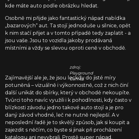
kde máte auto podle obrázku hledat.
Osobně mi přijde jako fantastický nápad nabídka
„bazarových“ aut. Ta stojí jednoduše u silnice, opět
k nim stačí přijet a v tomto případě tedy zaplatit - a
jsou vaše. Jsou to vozidla jakoby prodávaná
místními a vždy se slevou oproti ceně v obchodě.
zdroj:
Playground
Zajímavější ale je, že jsou leckdy do jisté míry
Games
potuněná – vizuálně i výkonnostně, což z nich činí
další unikát do sbírky, který v obchodě nekoupíte.
Tvůrci toho navíc využili i k pohodlnosti, kdy často v
blízkosti závodu jedno takové auto stojí a je pro
daný závod vhodné, leč ne nutně nejlepší. A v
neposlední řadě je to skvělý způsob, jak si koupit a
zajezdit s něčím, co byste si jinak při procházení
katalogu ani nevybrali. Prostě super nápad.