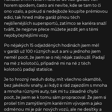
horem spodem, často ani nevíte, kde se tam to či
ono vzalo, a pokud si nedejbože koupíte prémiovou
edici, tak hned máte garáž plnou těch
nejšílenějších supersportů, zatímco se kariéra snaží
tvářit, že nejprve přece můžete jezdit jen s těmi
nejobyčejnějšími vozy.
Po nějakých 15 odježděných hodinách jsem měl
v garáži už 100 různých aut a ani u jednoho jsem
neměl pocit, že jsem se o něj nějak zasloužil. Padají
na mě z kolotočů, případně mi na ně z těch
kolotočů padají statisíce.
Je to hrozný neduh doby, mít všechno okamžitě,
bez jakékoliv snahy, a i když si rád zajezdím s mnoha
a mnoha různými auty, tak mi tu zásadně chybí
pocit, že jsem se k tomu sám propracoval. Že jsem si
prošel tím zamýšleným kariérním vývojem a jako
odměnou mi je pár nových vozů, ale ne desítky a