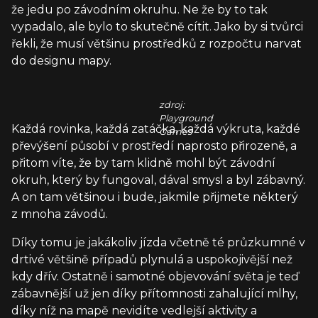
že jedu po závodním okruhu. Ne že by to tak
vypadalo, ale bylo to skutečně cítit. Jako by si tvůrci
řekli, že musí většinu prostředků z rozpočtu narvat
do designu mapy.
zdroj:
Playground
Každá rovinka, každá zatáčka, každá výkruta, každé
Games
převýšení působí v prostředí naprosto přirozeně, a
přitom víte, že by tam klidně mohl být závodní
okruh, který by fungoval, dával smysl a byl zábavný.
A on tam většinou i bude, jakmile přijmete některý
z mnoha závodů.
Díky tomu je jakákoliv jízda včetně té průzkumné v
drtivé většině případů plynulá a uspokojivější než
kdy dřív. Ostatně i samotné objevování světa je teď
zábavnější už jen díky přítomnosti zahalující mlhy,
díky níž na mapě nevidíte vedlejší aktivity a