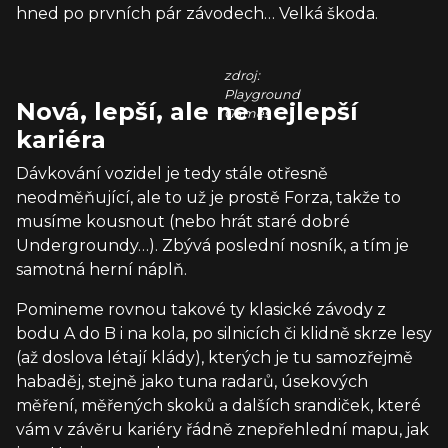
hned po prvních pár závodech… Velká škoda.
zdroj:
Playground
Nová, lepší, ale ne nejlepší
Games
kariéra
Dávkování vozidel je tedy stále otřesně
neodměňující, ale to už je prostě Forza, takže to
musíme kousnout (nebo hrát staré dobré
Undergroundy…). Zbývá poslední nosník, a tím je
samotná herní náplň.
Pomineme rovnou takové ty klasické závody z
bodu A do B i na kola, po silnicích či klidně skrze lesy
(až doslova létají klády), kterých je tu samozřejmě
habaděj, stejně jako tuna radarů, úsekových
měření, měřených skoků a dalších srandiček, které
vám v závěru kariéry řádně znepřehlední mapu, jak