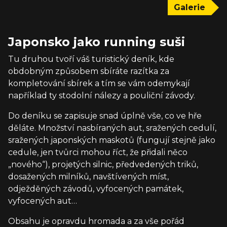
Galerie
Japonsko jako running suši
Tu druhou tvoří váš turistický deník, kde
obdobným způsobem sbíráte razítka za
kompletování sbírek a tím se vám odemykají
například ty stodolní nálezy a pouliční závody.
Do deníku se zapisuje snad úplně vše, co ve hře
děláte. Množství nasbíraných aut, sražených cedulí,
sražených japonských maskotů (fungují stejně jako
cedule, jen tvůrci mohou říct, že přidali něco
„nového“), projetých silnic, předvedených triků,
dosažených milníků, navštívených míst,
odježděných závodů, vyfocených památek,
vyfocených aut…
Obsahu je opravdu hromada a za vše pořád