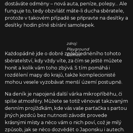
dostáváte odměny – nová auta, peníze, polepy… Ale
funguje to, tedy obzvlášť máte-li ducha sběratele,
protože v takovém případě se připravte na desítky a
desítky hodin plné sbírání samolepek.
zdroj:
Playground
Každopádně jde o dobré zpřehledněního tohoto
Games
sběratelství, kdy vždy víte, za čím se ještě můžete
honit a kolik vám toho zbývá. S tím pomáhá i
rozdělení mapy do krajů, takže komplecionisté
mohou vesele vyzobávat menší území postupně.
Na deník je napojená další várka mikropříběhu, či
spíše atmosféry. Můžete se totiž věnovat takzvaným
denním projížďkám, kde vás vaše parťačka s partou
jiných jezdců bez nutnosti závodit provede
krásnými místy a něco vám o nich poví, což je milý
způsob, jak se něco dozvědět o Japonsku i autech.