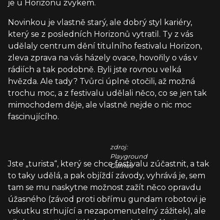
je u Horizonu zvykem.
Novinkou je vlastně starý, ale dobrý styl kariéry,
který se z posledních Horizonů vytratil. Ty z vás
udělaly centrum dění titulního festivalu Horizon,
zleva zprava na vás házely ovace, hovořily o vás v
rádiích a tak podobně. Byli jste rovnou velká
hvězda. Ale tady? Tvůrci úplně otočili, až možná
trochu moc, a z festivalu udělali něco, co se jen tak
mimochodem děje, ale vlastně nejde o nic moc
fascinujícího.
zdroj:
Playground
Jste „turista“, který se chce festivalu zúčastnit, a tak
Games
to taky udělá, a pak objíždí závody, vyhrává je, sem
tam se mu naskytne možnost zažít něco opravdu
úžasného (závod proti obřímu gundam robotovi je
vskutku strhující a nezapomenutelný zážitek), ale