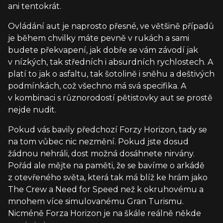
ani tentokrát.
Ovládání aut je naprosto přesné, ve většině případů
je během chvilky máte pevně v rukách a sami
budete překvapení, jak dobře se vám závodí jak
v nízkých, tak středních i absurdních rychlostech. A
platí to jak o asfaltu, tak šotolině i sněhu a deštivých
podmínkách, což všechno má svá specifika. A
v kombinaci s různorodostí pětistovky aut se prostě
nejde nudit.
Pokud vás bavily předchozí Forzy Horizon, tady se
na tom vůbec nic nezmění. Pokud jste dosud
žádnou nehráli, dost možná dosáhnete nirvány.
Pořád ale mějte na paměti, že se bavíme o arkádě
z otevřeného světa, která tak má blíž ke hrám jako
The Crew a Need for Speed než k okruhovému a
mnohem více simulovanému Gran Turismu.
Nicméně Forza Horizon je na škále reálně někde