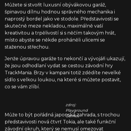
Můžete si stvořit luxusní obývákovou garáž,
špinavou dílnu hodnou správného mechanika i
naprostý bordel jako ve stodole. Představivosti se
skutečně meze nekladou, maximálně vaší
kreativitou a trpělivostí si s něčím takovým hrát,
místo abyste se někde proháněli ulicemi se
staženou střechou.
Jenže úpravou garáže to nekončí a vývojáři ukazují,
že jsou odhodlaní vydat se cestou závodní hry
TrackMania. Brzy v kampani totiž zdědíte nevelké
sídlo s velkou loukou, na které si můžete postavit,
co se vám zlíbí.
zdroj:
Playground
Může to být pořádná japonská zahrada, s trochou
Games
představivosti nová čtvrť Tokia, ale také funkční
závodní okruh, který se nemusí omezovat