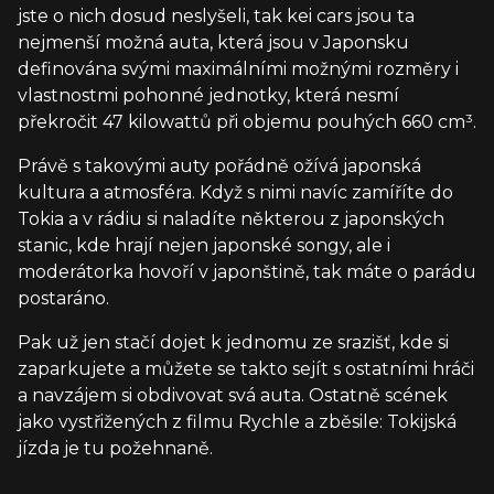
jste o nich dosud neslyšeli, tak kei cars jsou ta
nejmenší možná auta, která jsou v Japonsku
definována svými maximálními možnými rozměry i
vlastnostmi pohonné jednotky, která nesmí
překročit 47 kilowattů při objemu pouhých 660 cm³.
Právě s takovými auty pořádně ožívá japonská
kultura a atmosféra. Když s nimi navíc zamíříte do
Tokia a v rádiu si naladíte některou z japonských
stanic, kde hrají nejen japonské songy, ale i
moderátorka hovoří v japonštině, tak máte o parádu
postaráno.
Pak už jen stačí dojet k jednomu ze srazišť, kde si
zaparkujete a můžete se takto sejít s ostatními hráči
a navzájem si obdivovat svá auta. Ostatně scének
jako vystřižených z filmu Rychle a zběsile: Tokijská
jízda je tu požehnaně.