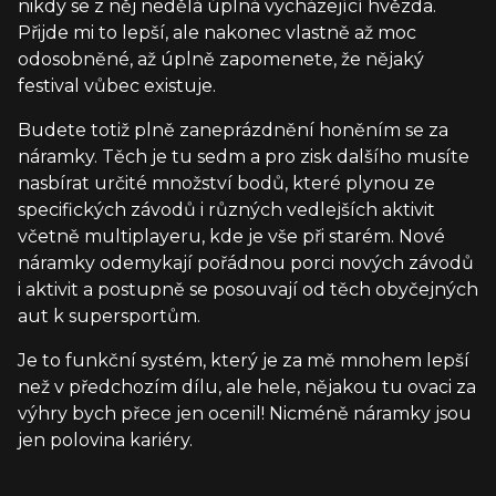
nikdy se z něj nedělá úplná vycházející hvězda.
Přijde mi to lepší, ale nakonec vlastně až moc
odosobněné, až úplně zapomenete, že nějaký
festival vůbec existuje.
Budete totiž plně zaneprázdnění honěním se za
náramky. Těch je tu sedm a pro zisk dalšího musíte
nasbírat určité množství bodů, které plynou ze
specifických závodů i různých vedlejších aktivit
včetně multiplayeru, kde je vše při starém. Nové
náramky odemykají pořádnou porci nových závodů
i aktivit a postupně se posouvají od těch obyčejných
aut k supersportům.
Je to funkční systém, který je za mě mnohem lepší
než v předchozím dílu, ale hele, nějakou tu ovaci za
výhry bych přece jen ocenil! Nicméně náramky jsou
jen polovina kariéry.