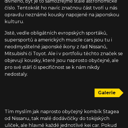
divného, byť je to samozřejmě stále astronomické
číslo. Tentokrát ho navíc značnou část tvoří u nás
opravdu neznámé kousky napojené na japonskou
kulturu.
Jistě, vedle obligátních evropských sporťáků,
supersportů a amerických muscle cars jsou tu i
neodmyslitelné japonské ikony z řad Nissanů,
Mitsubishi či Toyot. Ale i v portfoliu těchto značek se
objevují kousky, které jsou naprosto obyčejné, ale
pro své stáří či specifičnost se k nám nikdy
nedostaly.
Galerie
Tím myslím jak naprosto obyčejný kombík Stagea
od Nissanu, tak malé dodávčičky do tokijských
uliček, ale hlavně každé jednotlivé kei car. Pokud