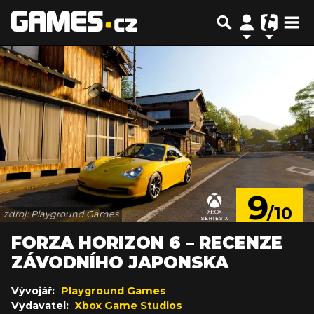
9
/10
zdroj: Playground Games
FORZA HORIZON 6 – RECENZE
ZÁVODNÍHO JAPONSKA
Vývojář:
Playground Games
Vydavatel:
Xbox Game Studios