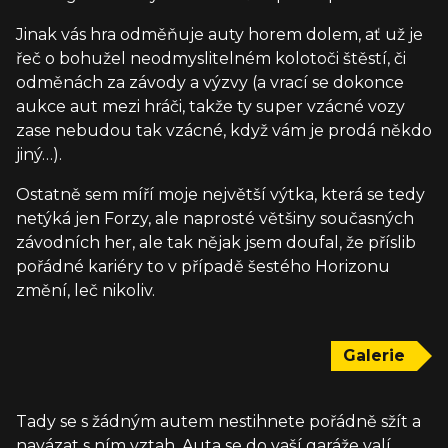
Jinak vás hra odměňuje auty horem dolem, ať už je
řeč o bohužel neodmyslitelném kolotoči štěstí, či
odměnách za závody a výzvy (a vrací se dokonce
aukce aut mezi hráči, takže ty super vzácné vozy
zase nebudou tak vzácné, když vám je prodá někdo
jiný…).
Ostatně sem míří moje největší výtka, která se tedy
netýká jen Forzy, ale naprosté většiny současných
závodních her, ale tak nějak jsem doufal, že příslib
pořádné kariéry to v případě šestého Horizonu
změní, leč nikoliv.
Galerie
Tady se s žádným autem nestihnete pořádně sžít a
navázat s ním vztah. Auta se do vaší garáže valí