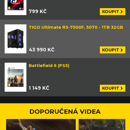
799 KČ
KOUPIT
TIGO Ultimate R5-7500F, 5070 - 1TB 32GB
43 990 KČ
KOUPIT
Battlefield 6 (PS5)
1 149 KČ
KOUPIT
DOPORUČENÁ VIDEA