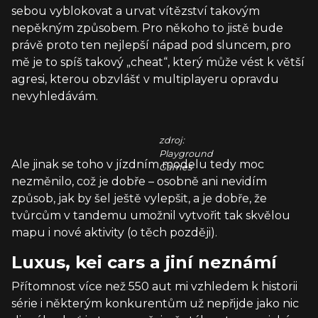
sebou vyblokovat a urvat vítězství takovým
nepěkným způsobem. Pro někoho to jistě bude
právě proto ten nejlepší nápad pod sluncem, pro
mě je to spíš takový „cheat“, který může vést k větší
agresi, kterou obzvlášť v multiplayeru opravdu
nevyhledávám.
zdroj:
Playground
Ale jinak se toho v jízdním modelu tedy moc
Games
nezměnilo, což je dobře – osobně ani nevidím
způsob, jak by šel ještě vylepšit, a je dobře, že
tvůrcům v tandemu umožnil vytvořit tak skvělou
mapu i nové aktivity (o těch později).
Luxus, kei cars a jiní neznámí
Přítomnost více než 550 aut mi vzhledem k historii
série i některým konkurentům už nepřijde jako nic