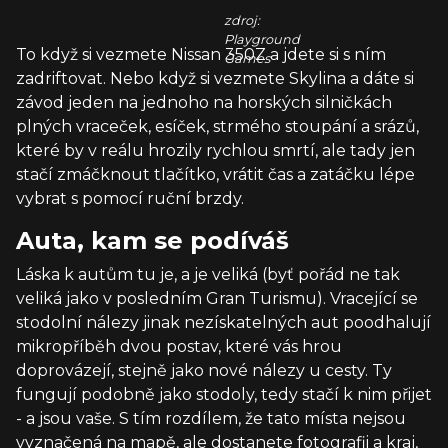
zdroj:
Playground
To když si vezmete Nissan 350Z a jdete si s ním
Games
zadriftovat. Nebo když si vezmete Skylina a dáte si
závod jeden na jednoho na horských silničkách
plných vraceček, esíček, strmého stoupání a srázů,
které by v reálu hrozily rychlou smrtí, ale tady jen
stačí zmáčknout tlačítko, vrátit čas a zatáčku lépe
vybrat s pomocí ruční brzdy.
Auta, kam se podíváš
Láska k autům tu je, a je veliká (byť pořád ne tak
veliká jako v posledním Gran Turismu). Vracející se
stodolní nálezy jinak nezískatelných aut poodhalují
mikropříběh dvou postav, které vás hrou
doprovázejí, stejně jako nové nálezy u cesty. Ty
fungují podobně jako stodoly, tedy stačí k nim přijet
- a jsou vaše. S tím rozdílem, že tato místa nejsou
vyznačená na mapě, ale dostanete fotografii a kraj,