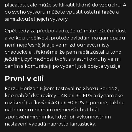
placatostí, ale může se klikatit klidně do vzduchu. A
do svého výtvoru můžete vpustit ostatní hráče a
sami zkoušet jejich výtvory.
Opět tedy za předpokladu, že už máte ježdění dost
a velkou trpělivost, protože ovládání na gamepadu
není nejpřesnější a je velmi zdlouhavé, místy
chaotické a… řekněme, že jsem radši zůstal u toho
ježdění, byť možnost tvořit si vlastní okruhy velmi
cením a komunita jí po vydání jistě dosyta využije.
První v cíli
Forzu Horizon 6 jsem testoval na Xboxu Series X,
kde nabízí dva režimy – 4K při 30 FPS a dynamické
rozlišení (s cílovými 4K) při 60 FPS. Upřímně, takhle
rychlou hru nemám nejmenší chuť hrát
s polovičními snímky, když i při výkonnostním
nastavení vypadá naprosto fantasticky.