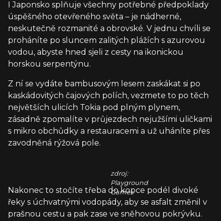
I Japonsko splňuje všechny potřebné předpoklady
úspěšného otevřeného světa – je nádherné,
neskutečně rozmanité a obrovské. V jednu chvíli se
proháníte po sluncem zalitých plážích s azurovou
vodou, abyste hned sjeli z cesty na ikonickou
horskou serpentýnu.
Z ní se vydáte bambusovým lesem zaskákat si po
kaskádovitých čajových polích, vezmete to po těch
největších ulicích Tokia pod plným plynem,
zásadně zpomalíte v průjezdech nejužšími uličkami
s mikro obchůdky a restauracemi a už uháníte přes
zavodněná rýžová pole.
zdroj:
Playground
Nakonec to stočíte třeba do kopce podél divoké
Games
řeky s úchvatnými vodopády, aby se asfalt změnil v
prašnou cestu a pak zase ve sněhovou pokrývku.