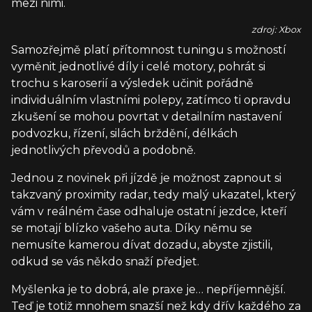
mezi nimi.
zdroj: Xbox
Samozřejmě platí přítomnost tuningu s možností
vyměnit jednotlivé díly i celé motory, pohrát si
trochu s karoserií a výsledek učinit pořádně
individuálním vlastními polepy, zatímco ti opravdu
zkušení se mohou povrtat v detailním nastavení
podvozku, řízení, silách brždění, délkách
jednotlivých převodů a podobně.
Jednou z novinek při jízdě je možnost zapnout si
takzvaný proximity radar, tedy malý ukazatel, který
vám v reálném čase odhaluje ostatní jezdce, kteří
se motají blízko vašeho auta. Díky němu se
nemusíte kamerou dívat dozadu, abyste zjistili,
odkud se vás někdo snaží předjet.
Myšlenka je to dobrá, ale praxe je… nepříjemnější.
Teď je totiž mnohem snazší než kdy dřív každého za