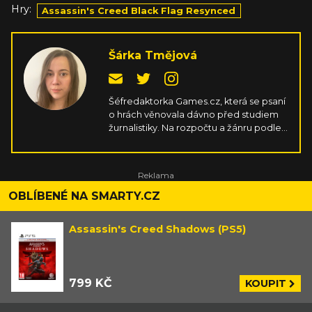
Hry:
Assassin's Creed Black Flag Resynced
Šárka Tmějová
Šéfredaktorka Games.cz, která se psaní
o hrách věnovala dávno před studiem
žurnalistiky. Na rozpočtu a žánru podle
ní nezáleží, důležité je ve hrách
především srdíčko, ale skvělá hratelnost
a příběh taky neuškodí. Naučila se mířit
na gamepadu, jen aby si nemusela
pořád kupovat nové PC komponenty.
OBLÍBENÉ NA SMARTY.CZ
Assassin's Creed Shadows (PS5)
799 KČ
KOUPIT