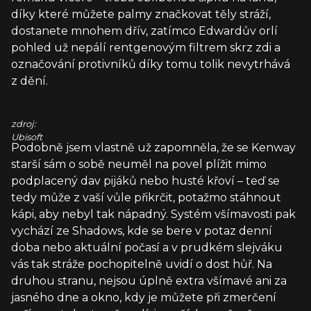
díky které můžete palmy značkovat těly stráží,
dostanete mnohem dřív, zatímco Edwardův orlí
pohled už nepálí rentgenovým filtrem skrz zdi a
označování protivníků díky tomu tolik nevytrhává
z dění.
zdroj:
Ubisoft
Podobně jsem vlastně už zapomněla, že se Kenway
starší sám o sobě neuměl na povel plížit mimo
podplacený dav pijáků nebo husté křoví – teď se
tedy může z vaší vůle přikrčit, potažmo stáhnout
kápi, aby nebyl tak nápadný. Systém všímavosti pak
vychází ze Shadows, kde se bere v potaz denní
doba nebo aktuální počasí a v prudkém slejváku
vás tak stráže pochopitelně uvidí o dost hůř. Na
druhou stranu, nejsou úplně extra všímavé ani za
jasného dne a okno, kdy je můžete při zmerčení