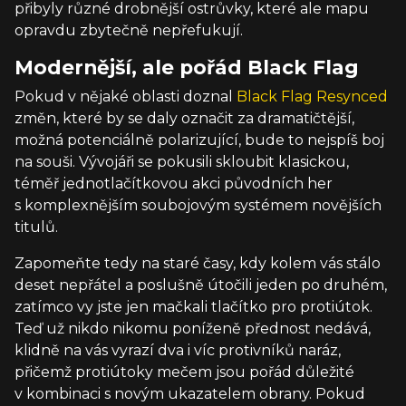
přibyly různé drobnější ostrůvky, které ale mapu
opravdu zbytečně nepřefukují.
Modernější, ale pořád Black Flag
Pokud v nějaké oblasti doznal
Black Flag Resynced
změn, které by se daly označit za dramatičtější,
možná potenciálně polarizující, bude to nejspíš boj
na souši. Vývojáři se pokusili skloubit klasickou,
téměř jednotlačítkovou akci původních her
s komplexnějším soubojovým systémem novějších
titulů.
Zapomeňte tedy na staré časy, kdy kolem vás stálo
deset nepřátel a poslušně útočili jeden po druhém,
zatímco vy jste jen mačkali tlačítko pro protiútok.
Teď už nikdo nikomu poníženě přednost nedává,
klidně na vás vyrazí dva i víc protivníků naráz,
přičemž protiútoky mečem jsou pořád důležité
v kombinaci s novým ukazatelem obrany. Pokud