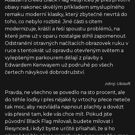
obavy nakonec skvělým příkladem smysluplného
remaku moderní klasiky, který zbytečně nevrtá do
toho, co nebylo rozbité. Jiné části s citem
modernizuje, krášlí a řeší spoustu problémů, na
které jsme už v oparu nostalgie stihli zapomenout.
Odstranění otravných načítacích obrazovek ruku v
ruce s tentokrát už opravdu otevřeným světem a
vylepšeným parkourem dělají z plavby s
Edwardem Kenwayem už podruhé po všech
čertech návykové dobrodružství.
zdroj: Ubisoft
Pravda, ne všechno se povedlo na sto procent, ale
do téhle loďky i přes nějaké ty vrtochy přece neteče
tak moc, aby nezvládla napnout plachty a dovézt
vás přesně tam, kde vás chce mít. Pokud jste
původní Black Flag milovali, budete milovat i
Resynced, i když byste určitě přísahali, že si ho