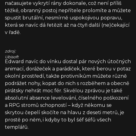
načasujete vykrytí rány dokonale, což není příliš
těžké, obranný postoj nepřítele prolomíte a můžete
spustit brutální, nesmírně uspokojivou popravu,
která se navíc dá řetězit až na čtyři další (ne)čekající
v řadě.
zdroj:
Ubisoft
Edward navíc do vínku dostal pár nových útočných
animací, dorážeček a parádiček, které berou v potaz
okolní prostředí, takže protivníkům můžete různě
podrážet nohy, kopat do nich s rozběhem a obecně
pirátsky nehrát moc fér. Skvělou zprávou je také
absolutní absence levelování, číselného poškození
a RPG stromů schopností – když někomu se
skrytou čepelí skočíte na hlavu z deseti metrů, je
prostě po něm, i kdyby to byl šéf šéfů všech
templářů.