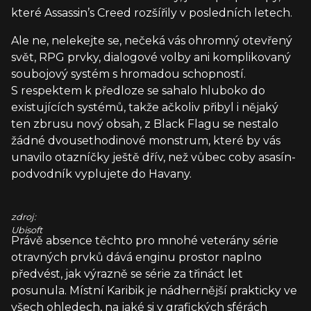
které Assassin’s Creed rozšířily v posledních letech.
Ale ne, nelekejte se, nečeká vás ohromný otevřený
svět, RPG prvky, dialogové volby ani komplikovaný
soubojový systém s hromadou schopností.
S respektem k předloze se sahalo hluboko do
existujících systémů, takže ačkoliv přibyl i nějaký
ten zbrusu nový obsah, z Black Flagu se nestalo
žádné dvousethodinové monstrum, které by vás
unavilo otazníčky ještě dřív, než vůbec coby asasín-
podvodník vyplujete do Havany.
zdroj:
Ubisoft
Právě absence těchto pro mnohé veterány série
otravných prvků dává enginu prostor naplno
předvést, jak výrazně se série za třináct let
posunula. Místní Karibik je nádhernější prakticky ve
všech ohledech, na jaké si v grafických sférách