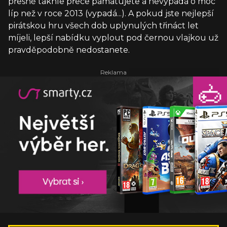
přesně takhle přece pamatujete a nevypadá o moc
líp než v roce 2013 (vypadá...). A pokud jste nejlepší
pirátskou hru všech dob uplynulých třináct let
míjeli, lepší nabídku vyplout pod černou vlajkou už
pravděpodobně nedostanete.