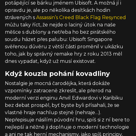
potápějící se bárku jménem Ubisoft. A možná jí i
opravdu je, ale po několika desítkách hodin
strávených s
Assassin’s Creed Black Flag Resynced
můžu taky říct, že nejde o laciný útok na naše
měšce s dublony a netřeba ho bez pirátského
soudu házet přes palubu: Ubisoft Singapore
svěřenou důvěru z větší části proměnil v ukázku
toho, jak by správný remake hry z roku 2013 měl
dnes vypadat, když už musí existovat.
Když kouzla pohání kovadliny
Nostalgie je mocná čarodějka, která dokáže
vzpomínky zatraceně zkreslit, ale přerod na
moderní verzi enginu Anvil Edwardovi v Karibiku
bez debat prospěl, byť byste byli přísahali, že se
vlastně hraje nachlup stejně (nehraje…).
Nepřepisuje násilím původní hru, spíš si z ní bere to
nejlepší a něžně ji doplňuje o moderní technologie
a ani ne tak herní mechanismy, jako spíš principy,