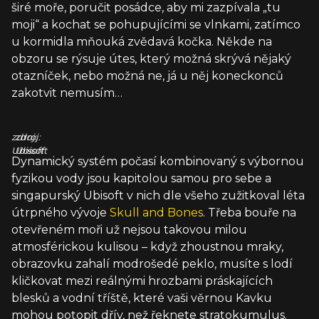
širé moře, poručit posádce, aby mi zazpívala „tu
moji“ a kochat se pohupujícími se vlnkami, zatímco
u kormidla mňouká zvědavá kočka. Někde na
obzoru se rýsuje útes, který možná skrývá nějaký
otazníček, nebo možná ne, já u něj koneckonců
zakotvit nemusím…
zdroj:
zdroj:
Ubisoft
Ubisoft
Dynamický systém počasí kombinovaný s výbornou
fyzikou vody jsou kapitolou samou pro sebe a
singapurský Ubisoft v nich dle všeho zužitkoval léta
útrpného vývoje
Skull and Bones
. Třeba bouře na
otevřeném moři už nejsou takovou milou
atmosférickou kulisou – když zhoustnou mraky,
obrazovku zahalí modrošedé peklo, musíte s lodí
kličkovat mezi reálnými hrozbami práskajících
blesků a vodní tříště, které vaši věrnou Kavku
mohou potopit dřív, než řeknete stratokumulus.