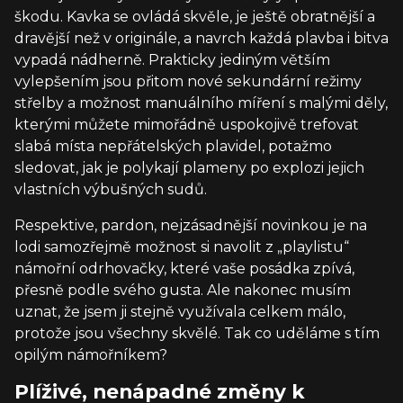
škodu. Kavka se ovládá skvěle, je ještě obratnější a
dravější než v originále, a navrch každá plavba i bitva
vypadá nádherně. Prakticky jediným větším
vylepšením jsou přitom nové sekundární režimy
střelby a možnost manuálního míření s malými děly,
kterými můžete mimořádně uspokojivě trefovat
slabá místa nepřátelských plavidel, potažmo
sledovat, jak je polykají plameny po explozi jejich
vlastních výbušných sudů.
Respektive, pardon, nejzásadnější novinkou je na
lodi samozřejmě možnost si navolit z „playlistu“
námořní odrhovačky, které vaše posádka zpívá,
přesně podle svého gusta. Ale nakonec musím
uznat, že jsem ji stejně využívala celkem málo,
protože jsou všechny skvělé. Tak co uděláme s tím
opilým námořníkem?
Plíživé, nenápadné změny k