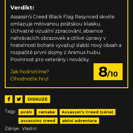
Verdikt:
Assassin’s Creed Black Flag Resynced skvěle
omlazuje milovanou pirátskou klasiku.
Úchvatné vizuální zpracování, absence
nahrávacích obrazovek a citlivé úpravy v
hratelnosti bohatě vyvažují slabší nový obsah a
rozpačité první dojmy z Animus hubu.
Povinnost pro veterány i nováčky.
8
Jak hodnotíme?
/10
Ohodnoťte hru!
DISKUZE
Tagy:
piráti
remake
Assassin's Creed (série)
assassins creed
akční adventura
Zdroje:
Vlastní