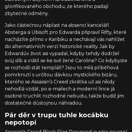
glorifikovaného obchodu, ze kterého padají
zbytečné odměny.
Jako částečnou náplast na absenci kanceláří
Absterga si Ubisoft pro Edwarda připravil Rifty, které
nacházíte přímo v Karibiku a nechávají vás nahlížet
do alternativních verzí historické reality. Jak by
Edwardův život asi vypadal, kdyby tehdy dodržel
svůj slib a vrátil se ke své ženě Caroline? Co kdybyste
se rozhodli stát templáři? Jsou to milá příběhová
pomrknutí s určitou dávkou mystického bizáru,
kterého se Assassin’s Creed zkrátka už asi nikdy
nehodlá vzdát, po e-mailech a moderní lince já
osobně truchlit rozhodně nebudu, takže budiž jim
dostatečně důstojnou náhradou.
Pár děr v trupu tuhle kocábku
nepotopí
Assassin's Creed Black Flag Resynced je přes prvotní