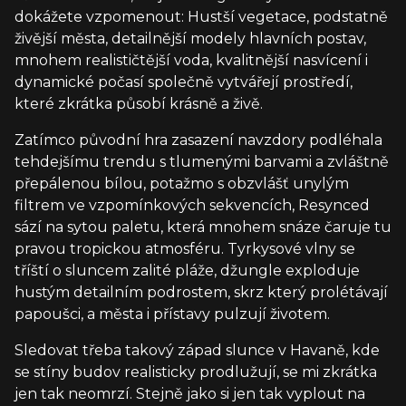
dokážete vzpomenout: Hustší vegetace, podstatně
živější města, detailnější modely hlavních postav,
mnohem realističtější voda, kvalitnější nasvícení i
dynamické počasí společně vytvářejí prostředí,
které zkrátka působí krásně a živě.
Zatímco původní hra zasazení navzdory podléhala
tehdejšímu trendu s tlumenými barvami a zvláštně
přepálenou bílou, potažmo s obzvlášť unylým
filtrem ve vzpomínkových sekvencích, Resynced
sází na sytou paletu, která mnohem snáze čaruje tu
pravou tropickou atmosféru. Tyrkysové vlny se
tříští o sluncem zalité pláže, džungle exploduje
hustým detailním podrostem, skrz který prolétávají
papoušci, a města i přístavy pulzují životem.
Sledovat třeba takový západ slunce v Havaně, kde
se stíny budov realisticky prodlužují, se mi zkrátka
jen tak neomrzí. Stejně jako si jen tak vyplout na