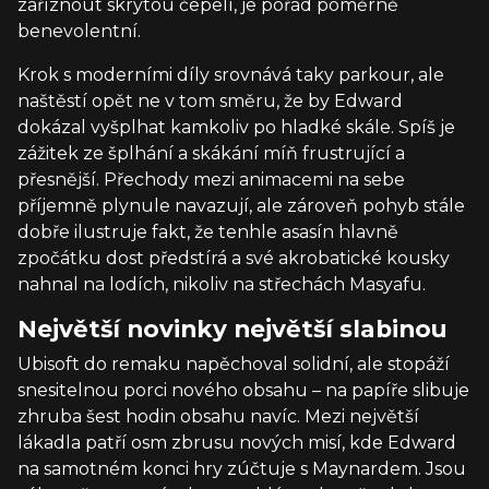
zaříznout skrytou čepelí, je pořád poměrně
benevolentní.
Krok s moderními díly srovnává taky parkour, ale
naštěstí opět ne v tom směru, že by Edward
dokázal vyšplhat kamkoliv po hladké skále. Spíš je
zážitek ze šplhání a skákání míň frustrující a
přesnější. Přechody mezi animacemi na sebe
příjemně plynule navazují, ale zároveň pohyb stále
dobře ilustruje fakt, že tenhle asasín hlavně
zpočátku dost předstírá a své akrobatické kousky
nahnal na lodích, nikoliv na střechách Masyafu.
Největší novinky největší slabinou
Ubisoft do remaku napěchoval solidní, ale stopáží
snesitelnou porci nového obsahu – na papíře slibuje
zhruba šest hodin obsahu navíc. Mezi největší
lákadla patří osm zbrusu nových misí, kde Edward
na samotném konci hry zúčtuje s Maynardem. Jsou