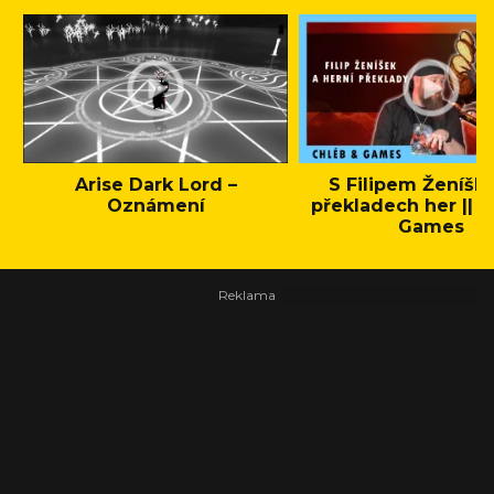
Arise Dark Lord –
S Filipem Ženíšk
Oznámení
překladech her || C
Games