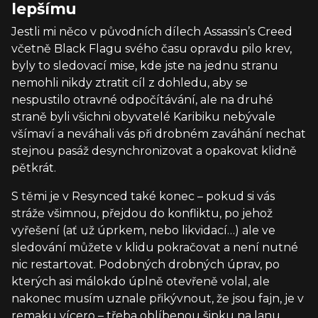
lepšímu
Jestli mi něco v původních dílech Assassin’s Creed
včetně Black Flagu svého času opravdu pilo krev,
byly to sledovací mise, kde jste na jednu stranu
nemohli nikdy ztratit cíl z dohledu, aby se
nespustilo otravné odpočítávání, ale na druhé
straně byli všichni obyvatelé Karibiku nebývale
všímaví a neváhali vás při drobném zaváhání nechat
stejnou pasáž desynchronizovat a opakovat klidně
pětkrát.
S těmi je v Resynced také konec – pokud si vás
stráže všimnou, přejdou do konfliktu, po jehož
vyřešení (ať už úprkem, nebo likvidací…) ale ve
sledování můžete v klidu pokračovat a není nutné
nic restartovat. Podobných drobných úprav, po
kterých asi málokdo úplně otevřeně volal, ale
nakonec musím uznale přikývnout, že jsou fajn, je v
remaku vícero – třeba oblíbenou šipku na lanu,