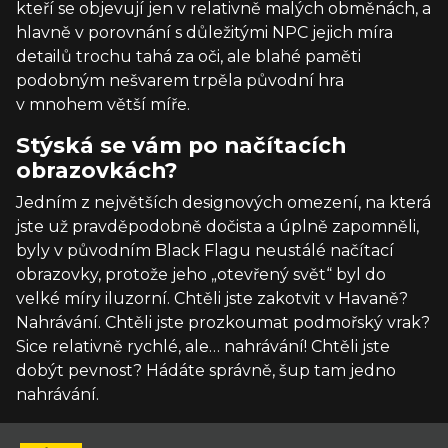
kteří se objevují jen v relativně malých obměnách, a
hlavně v porovnání s důležitými NPC jejich míra
detailů trochu tahá za oči, ale blahé paměti
podobným nešvarem trpěla původní hra
v mnohem větší míře.
Stýská se vám po načítacích
obrazovkách?
Jedním z největších designových omezení, na která
jste už pravděpodobně dočista a úplně zapomněli,
byly v původním Black Flagu neustálé načítací
obrazovky, protože jeho „otevřený svět“ byl do
velké míry iluzorní. Chtěli jste zakotvit v Havaně?
Nahrávání. Chtěli jste prozkoumat podmořský vrak?
Sice relativně rychlé, ale… nahrávání! Chtěli jste
dobýt pevnost? Hádáte správně, šup tam jedno
nahrávání.