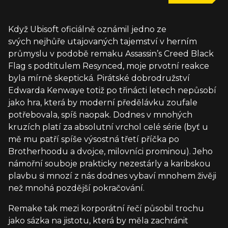
Když Ubisoft oficiálně oznámil jedno ze
svých nejhůře utajovaných tajemství v herním
průmyslu v podobě remaku Assassin’s Creed Black
Flag s podtitulem Resynced, moje prvotní reakce
byla mírně skeptická. Pirátské dobrodružství
Edwarda Kenwaye totiž po třinácti letech nepůsobí
jako hra, která by moderní předělávku zoufale
potřebovala, spíš naopak. Dodnes v mnohých
kruzích platí za absolutní vrchol celé série (byť u
mě mu patří spíše výsostná třetí příčka po
Brotherhoodu a dvojce, milovníci prominou). Jeho
námořní souboje prakticky nezestárly a karibskou
plavbu si mnozí z nás dodnes vybaví mnohem živěji
než mnohá pozdější pokračování.
Remake tak mezi korporátní řečí působil trochu
jako sázka na jistotu, která by měla zachránit