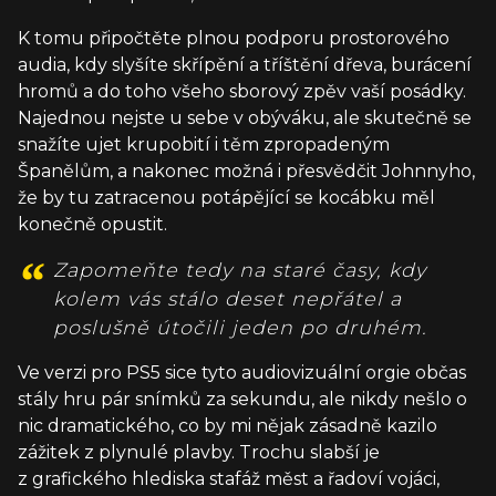
K tomu připočtěte plnou podporu prostorového
audia, kdy slyšíte skřípění a tříštění dřeva, burácení
hromů a do toho všeho sborový zpěv vaší posádky.
Najednou nejste u sebe v obýváku, ale skutečně se
snažíte ujet krupobití i těm zpropadeným
Španělům, a nakonec možná i přesvědčit Johnnyho,
že by tu zatracenou potápějící se kocábku měl
konečně opustit.
Zapomeňte tedy na staré časy, kdy
kolem vás stálo deset nepřátel a
poslušně útočili jeden po druhém.
Ve verzi pro PS5 sice tyto audiovizuální orgie občas
stály hru pár snímků za sekundu, ale nikdy nešlo o
nic dramatického, co by mi nějak zásadně kazilo
zážitek z plynulé plavby. Trochu slabší je
z grafického hlediska stafáž měst a řadoví vojáci,