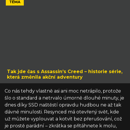
TÉMA
Tak jde čas s Assassin’s Creed – historie série,
která změnila akční adventury
Co nás tehdy vlastně asi ani moc netrápilo, protože
šlo o standard a netrvalo úmorně dlouhé minuty, je
dnes díky SSD naštěstí opravdu hudbou ne až tak
dávné minulosti. Resynced má otevřený svět, kde
už můžete vyplouvat a kotvit bez přerušování, což
je prostě parádní – zkrátka se přitáhnete k molu,