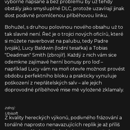
výborně napsané a bez problému by už tehdy
obstály jako smysluplné DLC, protože uzavírají jinak
dost podivně promlčenou příběhovou linku.
Bohužel, s druhou polovinou nového obsahu už to
tak slavné není. Řeč je o trojici nových oficírů, které
si můžete naverbovat na palubu, tedy Padre
(voják), Lucy Baldwin (lodní tesařka) a Tobias
"Deadman" Smith (zbrojíř). Každý z nich vám sice
odemkne zajímavé herní bonusy pro loď –
například Lucy vám na moři otevře možnost provést
obdobu perfektního bloku a prakticky vynuluje
poškození z nepřátelských salv – ale jejich
doprovodné příběhové mise mě vyloženě zklamaly.
zdroj:
Ubisoft
Z kvality hereckých výkonů, podivného frázování a
tonálně naprosto nenavazujících replik je až příliš