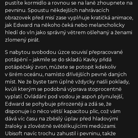
pustíte kormidlo a rovnou se na laně zhoupnete na
pevninu. Spoustu někdejších nahrávacích
obrazovek před misí zase vyplňuje kratičká animace,
jak Edward na někoho čeká nebo melancholicky
hledí do vln jako správný větrem ošlehaný a ženami
zlomený pirát.
S nabytou svobodou úzce souvisí přepracované
potápění – jakmile se do skladů Kavky přidá
potápěčský zvon, můžete se potopit kdekoliv
v širém oceánu, namísto dřívějších pevně daných
míst. Ne že byste tam úplně vždycky našli poklady,
kvůli kterým se podobná výprava stoprocentně
vyplatí. Ovládání pod vodou je aspoň plynulejší,
Edward se pohybuje přirozeněji a zdá se, že
disponuje i o něco větší kapacitou plic, což vám
dává víc času na zběsilý úplav před hladovými
žraloky a zlověstně světélkujícími medúzami.
Ubisoft navíc trochu zahustil i pevninu, takže