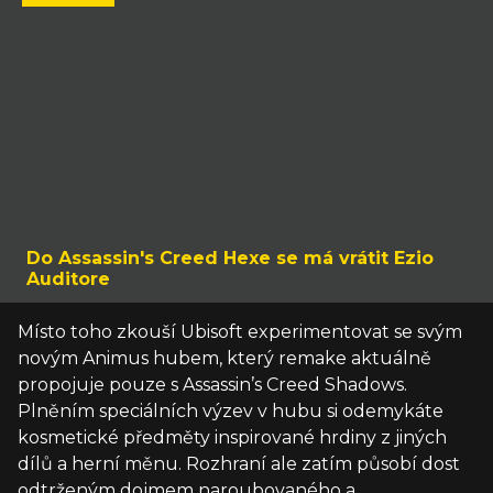
Do Assassin's Creed Hexe se má vrátit Ezio
Auditore
Místo toho zkouší Ubisoft experimentovat se svým
novým Animus hubem, který remake aktuálně
propojuje pouze s Assassin’s Creed Shadows.
Plněním speciálních výzev v hubu si odemykáte
kosmetické předměty inspirované hrdiny z jiných
dílů a herní měnu. Rozhraní ale zatím působí dost
odtrženým dojmem naroubovaného a