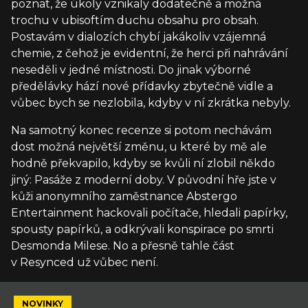
poznat, že úkoly vznikaly dodatečně a možná
trochu v ubisoftím duchu obsahu pro obsah.
Postavám v dialozích chybí jakákoliv vzájemná
chemie, z čehož je evidentní, že herci při nahrávání
neseděli v jedné místnosti. Do jinak výborné
předělávky hází nové přídavky zbytečně vidle a
vůbec bych se nezlobila, kdyby v ní zkrátka nebyly.
Na samotný konec recenze si potom nechávám
dost možná největší změnu, u které by mě ale
hodně překvapilo, kdyby se kvůli ní zlobil někdo
jiný: Pasáže z moderní doby. V původní hře jste v
kůži anonymního zaměstnance Abstergo
Entertainment hackovali počítače, hledali papírky,
spousty papírků, a odkrývali konspirace po smrti
Desmonda Milese. No a přesně tahle část
v Resynced už vůbec není.
NOVINKY