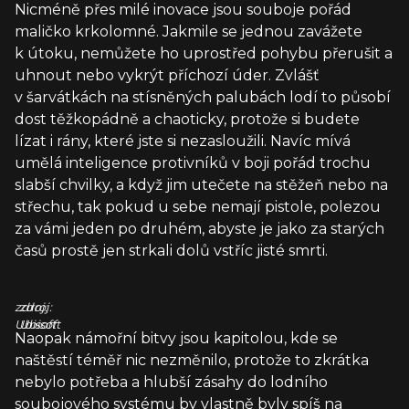
Nicméně přes milé inovace jsou souboje pořád
maličko krkolomné. Jakmile se jednou zavážete
k útoku, nemůžete ho uprostřed pohybu přerušit a
uhnout nebo vykrýt příchozí úder. Zvlášť
v šarvátkách na stísněných palubách lodí to působí
dost těžkopádně a chaoticky, protože si budete
lízat i rány, které jste si nezasloužili. Navíc mívá
umělá inteligence protivníků v boji pořád trochu
slabší chvilky, a když jim utečete na stěžeň nebo na
střechu, tak pokud u sebe nemají pistole, polezou
za vámi jeden po druhém, abyste je jako za starých
časů prostě jen strkali dolů vstříc jisté smrti.
zdroj:
zdroj:
Ubisoft
Ubisoft
Naopak námořní bitvy jsou kapitolou, kde se
naštěstí téměř nic nezměnilo, protože to zkrátka
nebylo potřeba a hlubší zásahy do lodního
soubojového systému by vlastně byly spíš na