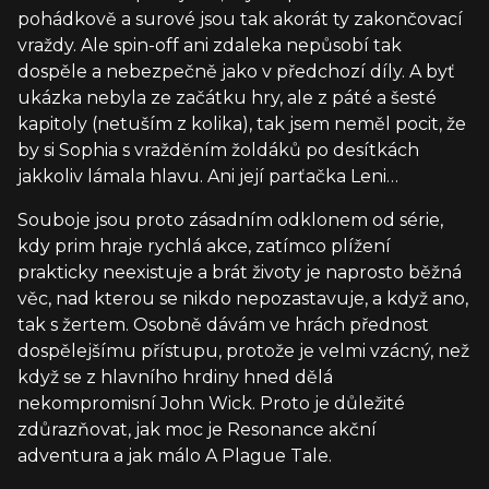
pohádkově a surové jsou tak akorát ty zakončovací
vraždy. Ale spin-off ani zdaleka nepůsobí tak
dospěle a nebezpečně jako v předchozí díly. A byť
ukázka nebyla ze začátku hry, ale z páté a šesté
kapitoly (netuším z kolika), tak jsem neměl pocit, že
by si Sophia s vražděním žoldáků po desítkách
jakkoliv lámala hlavu. Ani její parťačka Leni…
Souboje jsou proto zásadním odklonem od série,
kdy prim hraje rychlá akce, zatímco plížení
prakticky neexistuje a brát životy je naprosto běžná
věc, nad kterou se nikdo nepozastavuje, a když ano,
tak s žertem. Osobně dávám ve hrách přednost
dospělejšímu přístupu, protože je velmi vzácný, než
když se z hlavního hrdiny hned dělá
nekompromisní John Wick. Proto je důležité
zdůrazňovat, jak moc je Resonance akční
adventura a jak málo A Plague Tale.