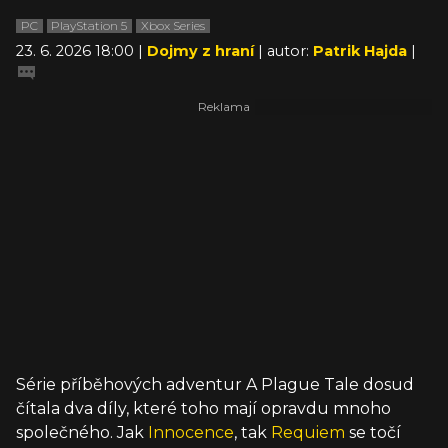
PC
PlayStation 5
Xbox Series
23. 6. 2026 18:00 |
Dojmy z hraní
| autor:
Patrik Hajda
|
Série příběhových adventur A Plague Tale dosud
čítala dva díly, které toho mají opravdu mnoho
společného. Jak
Innocence
, tak
Requiem
se točí