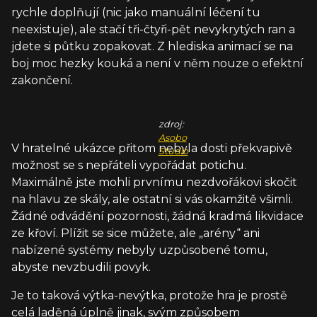
rychle doplňují (nic jako manuální léčení tu
neexistuje), ale stačí tři-čtyři-pět nevykrytých ran a
jdete si půtku zopakovat. Z hlediska animací se na
boj moc hezky kouká a není v něm nouze o efektní
zakončení.
zdroj:
Asobo
V hratelné ukázce přitom nebyla dosti překvapivě
Studio
možnost se s nepřáteli vypořádat potichu.
Maximálně jste mohli prvnímu nezdvořákovi skočit
na hlavu ze skály, ale ostatní si vás okamžitě všimli.
Žádné odvádění pozornosti, žádná kradmá likvidace
ze křoví. Plížit se sice můžete, ale „arény“ ani
nabízené systémy nebyly uzpůsobené tomu,
abyste nevzbudili povyk.
Je to taková výtka-nevýtka, protože hra je prostě
celá laděná úplně jinak, svým způsobem