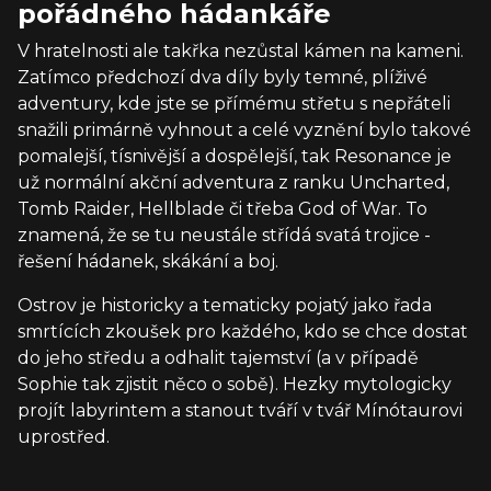
pořádného hádankáře
V hratelnosti ale takřka nezůstal kámen na kameni.
Zatímco předchozí dva díly byly temné, plíživé
adventury, kde jste se přímému střetu s nepřáteli
snažili primárně vyhnout a celé vyznění bylo takové
pomalejší, tísnivější a dospělejší, tak Resonance je
už normální akční adventura z ranku Uncharted,
Tomb Raider, Hellblade či třeba God of War. To
znamená, že se tu neustále střídá svatá trojice -
řešení hádanek, skákání a boj.
Ostrov je historicky a tematicky pojatý jako řada
smrtících zkoušek pro každého, kdo se chce dostat
do jeho středu a odhalit tajemství (a v případě
Sophie tak zjistit něco o sobě). Hezky mytologicky
projít labyrintem a stanout tváří v tvář Mínótaurovi
uprostřed.