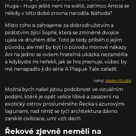
Huga – Hugo ještě není na světě, zatímco Amicia se
někdy v této době zrovna narodila. Náhoda?
Místo toho si zahrajeme za dobrodružstvím a
pirátstvím žijící Sophii, která se zmíněné dvojice
ujala ve druhém díle. Toto je tedy příběh o jejím
původu, ale měl by být i o původu morové nákazy.
Ani na jedno se ovšem hratelná ukázka nezaměřila
a kdybyste mi neřekli, jak se hra jmenuje, vůbec by
mě nenapadlo ji do série A Plague Tale zařadit.
zdroj:
Asobo Studio
Možná bych našel jistou podobnost ve vizuálním
podání, které je opět velice líbivé a zasazení na
exotický ostrov prosluněného Řecka s azurovými
lagunami, nad nimiž se tyčí architektura dávno
zaniklé civilizace, umí vzít dech.
Řekové zjevně neměli na