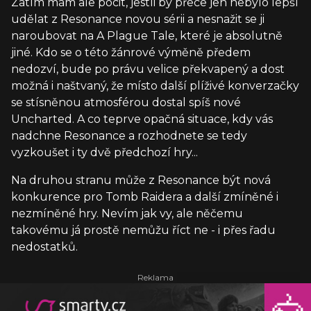
Zatím mám ale pocit, jestli by přece jen nebylo lepší
udělat z Resonance novou sérii a nesnažit se ji
naroubovat na A Plague Tale, které je absolutně
jiné. Kdo se o této žánrové výměně předem
nedozví, bude po právu velice překvapený a dost
možná i naštvaný, že místo další plíživé konverzačky
se stísněnou atmosférou dostal spíš nové
Uncharted. A co teprve opačná situace, kdy vás
nadchne Resonance a rozhodnete se tedy
vyzkoušet i ty dvě předchozí hry...
Na druhou stranu může z Resonance být nová
konkurence pro Tomb Raidera a další zmíněné i
nezmíněné hry. Nevím jak vy, ale něčemu
takovému já prostě nemůžu říct ne - i přes řadu
nedostatků.