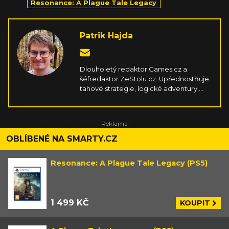
Resonance: A Plague Tale Legacy
Patrik Hajda
Dlouholetý redaktor Games.cz a
šéfredaktor ZeStolu.cz. Upřednostňuje
tahové strategie, logické adventury,
survivaly, simulátory, závody a cokoliv,
co vyplodí kreativní indie scéna. Hraje
na PC, PSku, Switchi, mobilu a Steam
Decku. V rámci stolních her miluje
příběhové koopy s kampaněmi a velmi
OBLÍBENÉ NA SMARTY.CZ
hutné strategie zavařující mozek.
Resonance: A Plague Tale Legacy (PS5)
1 499 KČ
KOUPIT