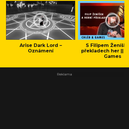
Arise Dark Lord –
S Filipem Ženíšk
Oznámení
překladech her || C
Games