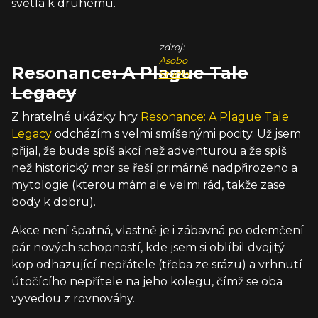
světla k druhému.
zdroj:
Asobo
Resonance
: A Plague Tale
Studio
Legacy
Z hratelné ukázky hry
Resonance: A Plague Tale
Legacy
odcházím s velmi smíšenými pocity. Už jsem
přijal, že bude spíš akcí než adventurou a že spíš
než historický mor se řeší primárně nadpřirozeno a
mytologie (kterou mám ale velmi rád, takže zase
body k dobru).
Akce není špatná, vlastně je i zábavná po odemčení
pár nových schopností, kde jsem si oblíbil dvojitý
kop odhazující nepřátele (třeba ze srázu) a vrhnutí
útočícího nepřítele na jeho kolegu, čímž se oba
vyvedou z rovnováhy.