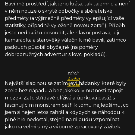
Baví mě prostředí, jak jeho krása, tak tajemno a není
v něm nouze o skryté odbočky a sběratelské
předměty (a výjimečně předměty vylepšující vaše
statistiky, případně vyloženě novou zbraň). Příběh
ještě nedokážu posoudit, ale hlavní postava, její
kamarádka a starověký válečník mě bavili, zatímco
padouch působil obyčejně (na poměry
dobrodružných adventur s lovci pokladů).
zdroj:
Asobo
Největší slabinou se zatím jeví hádanky, které byly
Studio
zcela bez nápadu a bez jakékoliv nutnosti zapojit
mozek. Zato střídavě plíživá a úprková pasáž s
fascinujícím monstrem patří k tomu nejlepšímu, co
jsem si nejen letos zahrál a kdybych se náhodou k
plné hře nedostal, stejně na ni budu vzpomínat
jako na velmi silný a výborně zpracovaný zážitek.