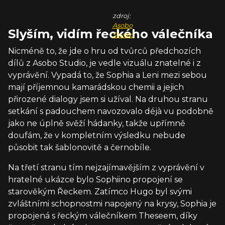
zdroj:
Asobo
Slyším, vidím řeckého válečníka
Studio
Nicméně to, že jde o hru od tvůrců předchozích
dílů z Asobo Studio, je vedle vizuálu znatelné i z
vyprávění. Vypadá to, že Sophia a Leni mezi sebou
mají příjemnou kamarádskou chemii a jejich
přirozené dialogy jsem si užíval. Na druhou stranu
setkání s padouchem navozovalo déjà vu podobně
jako ne úplně svěží hádanky, takže upřímně
doufám, že v kompletním výsledku nebude
působit tak šablonovitě a černobíle.
Na třetí stranu tím nejzajímavějším z vyprávění v
hratelné ukázce bylo Sophiino propojení se
starověkým Řeckem. Zatímco Hugo byl svými
zvláštními schopnostmi napojený na krysy, Sophia je
propojená s řeckým válečníkem Theseem, díky