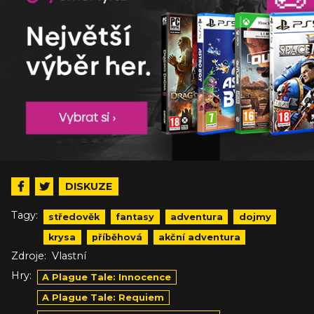
DISKUZE
Tagy:
středověk
fantasy
adventura
dojmy
krysa
příběhová
akční adventura
Zdroje:
Vlastní
Hry:
A Plague Tale: Innocence
A Plague Tale: Requiem