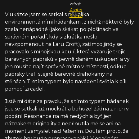
zdroj:
Asobo
V ukázce jsem se setkal s několika
Studio
environmentálními hádankami, z nichž některé byly
zcela nenápadité (jako skákat po plošinách ve
správném pořadí, kdy si zkrátka nešlo
nevzpomenout na Laru Croft), zatímco jindy se
pracovalo s mínojskou koulí, která vyzařuje trojici
barevných paprsků v pevně daném uskupení a vy
jen musíte najít správné místo v místnosti, odkud
paprsky trefí stejně barevné drahokamy na
stěnách. Třetím typem bylo navádění světla k cíli
pomocí zrcadel.
Jistě mi dáte za pravdu, že s tímto typem hádanek
jste se setkali už mockrát a bohužel žádná z nich v
podání Resonance na mě nedýchla byť jen
náznakem originality a nepřinutila mě se ani na
moment zamyslet nad řešením. Doufám proto, že
zbytek hry bude propracovanější. V opačném