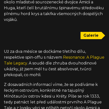
okolo mladistvé sourozenecké dvojice Amicii a
Huga, kteří čelí brutálnímu špinavému středověku
plnému hord krys a takřka všemocných dospělých
vojáků.
Galerie
Už za dva měsíce se dočkáme třetího dílu,
respektive spin-offu s názvem
Resonance: A Plague
Tale Legacy
. A soudě dle zhruba dvouhodinové
ukázky, již jsem měl tu čest absolvovat, tvůrci
překopali, co mohli.
Z dosavadních informací víme, že se podíváme k
řeckým ostrovům, konkrétně na tajuplný
Mínótaurův ostrov kdesi u Kréty. Píše se rok 1333,
tedy patnáct let před událostmi prvního A Plague
Tale a z logiky věci se příběh netočí okolo Amicii a