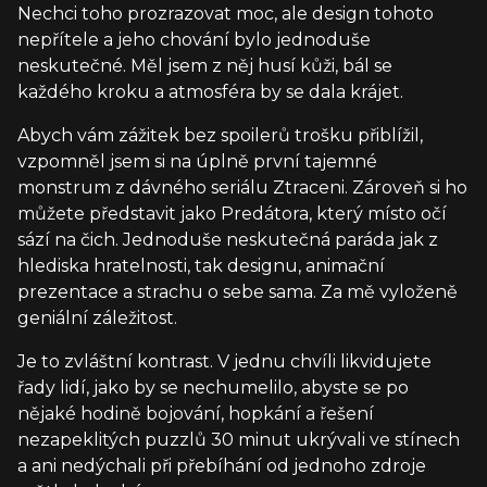
Nechci toho prozrazovat moc, ale design tohoto
nepřítele a jeho chování bylo jednoduše
neskutečné. Měl jsem z něj husí kůži, bál se
každého kroku a atmosféra by se dala krájet.
Abych vám zážitek bez spoilerů trošku přiblížil,
vzpomněl jsem si na úplně první tajemné
monstrum z dávného seriálu Ztraceni. Zároveň si ho
můžete představit jako Predátora, který místo očí
sází na čich. Jednoduše neskutečná paráda jak z
hlediska hratelnosti, tak designu, animační
prezentace a strachu o sebe sama. Za mě vyloženě
geniální záležitost.
Je to zvláštní kontrast. V jednu chvíli likvidujete
řady lidí, jako by se nechumelilo, abyste se po
nějaké hodině bojování, hopkání a řešení
nezapeklitých puzzlů 30 minut ukrývali ve stínech
a ani nedýchali při přebíhání od jednoho zdroje