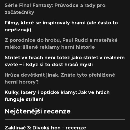
Série Final Fantasy: Průvodce a rady pro
začátečníky
Filmy, které se inspirovaly hrami (ale často to
nepřiznají)
Z porodnice do hrobu, Paul Rudd a mateřské
mléko: šílené reklamy herní historie
Střílet ve hrách není totéž jako střílet v reálném
světě – i když si to dost hráčů myslí
Hrůza devětkrát jinak. Znáte tyto přehlížené
herní horory?
Kulky, lasery i optické klamy: Jak ve hrách
funguje střílení
Nejčtenější recenze
Zaklínač 3: Divoký hon - recenze