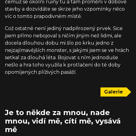
čemuž se okolní ruiny tu a tam promění v dobové
stavby a dozvídáte se skrze jeho vzpomínky něco
víc o tomto prapodivném místě.
Což ostatně není jediný nadpřirozený prvek. Sice
jsem přímo nebojoval s ničím jiným než lidmi, ale
docela dlouhou dobu mi šlo po krku jedno z
nejzajímavějších monster, s jakými jsem se ve hrách
setkal za dlouhá léta. Bojovat s ním jednoduše
nešlo a hra toho využila k protlačení do té doby
opomíjených plíživých pasáží.
Galerie
Je to někde za mnou, nade
mnou, vidí mě, cítí mě, vysává
mě