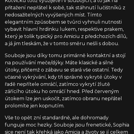
Kotvičku totiž využijete i v soubojích, a to jak na
přitažení nepřátel k sobě, tak stáhnutí lučištníků z
nedosažitelných vyvýšených míst. Tímto
elegantním způsobem se tvůrci vyhnuli nutnosti
vybavit hlavní hrdinku lukem, respektive prakem,
který je tolik typický pro Amiciu z předchozích dílů,
a já jim tleskám, že v tomto směru nešli s dobou.
Souboje jsou díky tomu primárně kontaktní a stojí
na používání meče/dýky. Máte klasické a silné
útoky, přičemž o zábavu se stará vše ostatní. Tedy
včasné vykrývání, kdy tři správně vykryté útoky v
řadě nepřítele omráčí, zatímco vykrytí žlutě
zářícího útoku ho omráčí hned. Před červeným
útokem lze jen uskočit, zatímco obranu nepřátel
prolomíte jen kopnutím.
Vše to opět zní standardně, ale dohromady
funguje moc hezky. Souboje jsou frenetické, Sophia
sice není tak křehká jako Amicia a životy se jí celkem