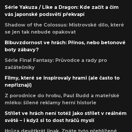
Série Yakuza / Like a Dragon: Kde začít a čím
vás japonské podsvětí překvapí
Shadow of the Colossus: Mistrovské dílo, které
se jen tak nebude opakovat
Blbuvzdornost ve hrách: Přínos, nebo betonové
boty zábavy?
Série Final Fantasy: Průvodce a rady pro
začátečníky
Filmy, které se inspirovaly hrami (ale často to
nepřiznají)
Z porodnice do hrobu, Paul Rudd a mateřské
mléko: šílené reklamy herní historie
Střílet ve hrách není totéž jako střílet v reálném
světě – i když si to dost hráčů myslí
Hrůza devětkrát jinak. Znáte tyto přehlížené