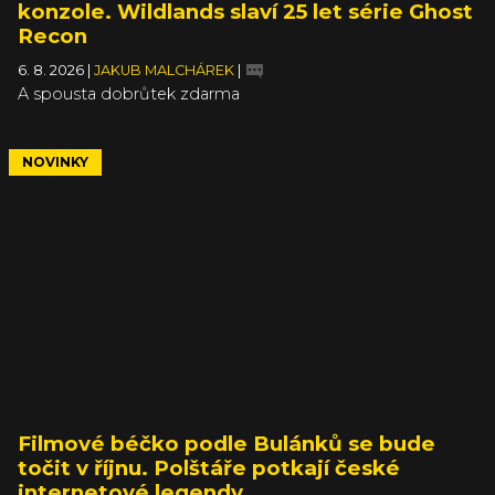
konzole. Wildlands slaví 25 let série Ghost
Recon
6. 8. 2026
|
JAKUB MALCHÁREK
|
A spousta dobrůtek zdarma
NOVINKY
Filmové béčko podle Bulánků se bude
točit v říjnu. Polštáře potkají české
internetové legendy