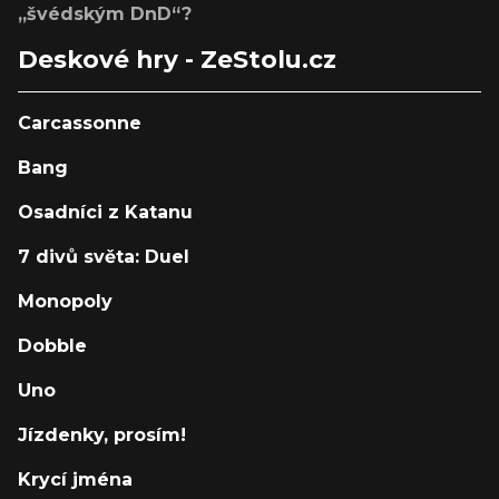
„švédským DnD“?
Deskové hry - ZeStolu.cz
Carcassonne
Bang
Osadníci z Katanu
7 divů světa: Duel
Monopoly
Dobble
Uno
Jízdenky, prosím!
Krycí jména