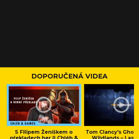
DOPORUČENÁ VIDEA
S Filipem Ženíškem o
Tom Clancy's Ghos
překladech her || Chléb &
Wildlands – Last 