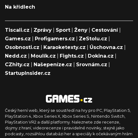
Na křídlech
Tiscali.cz
|
Zprávy
|
Sport
|
Ženy
|
Cestování
|
Games.cz
|
Profigamers.cz
|
ZeStolu.cz
|
Osobnosti.cz
|
Karaoketexty.cz
|
Úschovna.cz
|
Nedd.cz
|
Moulík.cz
|
Fights.cz
|
Dokina.cz
|
CZhity.cz
|
Našepeníze.cz
|
Srovnám.cz
|
StartupInsider.cz
Český herní web, který se soustředí na hry pro PC, PlayStation 5,
PlayStation 4, Xbox Series X, Xbox Series S, Nintendo Switch,
PlayStation VR2 a další platformy. Naleznete zde recenze,
dojmy z hraní, videorecenze i pravidelné novinky, stejně jako
podcasty, rozsáhlou databázi her a speciály k očekávaným hrám