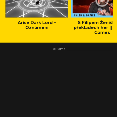
Arise Dark Lord –
S Filipem Ženíšk
Oznámení
překladech her || C
Games