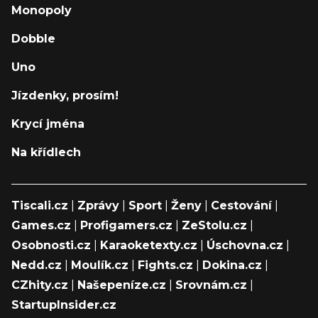
Monopoly
Dobble
Uno
Jízdenky, prosím!
Krycí jména
Na křídlech
Tiscali.cz
|
Zprávy
|
Sport
|
Ženy
|
Cestování
|
Games.cz
|
Profigamers.cz
|
ZeStolu.cz
|
Osobnosti.cz
|
Karaoketexty.cz
|
Úschovna.cz
|
Nedd.cz
|
Moulík.cz
|
Fights.cz
|
Dokina.cz
|
CZhity.cz
|
Našepeníze.cz
|
Srovnám.cz
|
StartupInsider.cz