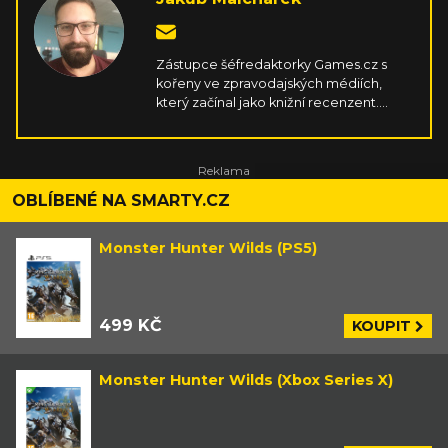
Zástupce šéfredaktorky Games.cz s
kořeny ve zpravodajských médiích,
který začínal jako knižní recenzent.
Fanoušek velkolepých fantaskních
příběhů a singleplayerových her
hraných na čemkoliv, co má obrazovku.
Rád se vzteká u soulsovek, uklidňuje v
otevřených světech, hraje si na někoho
OBLÍBENÉ NA SMARTY.CZ
jiného v RPG, taktizuje u strategií, hltá
všechno kolem nakladatelství DC a
Monster Hunter Wilds (PS5)
dobrou skotskou.
499 KČ
KOUPIT
Monster Hunter Wilds (Xbox Series X)