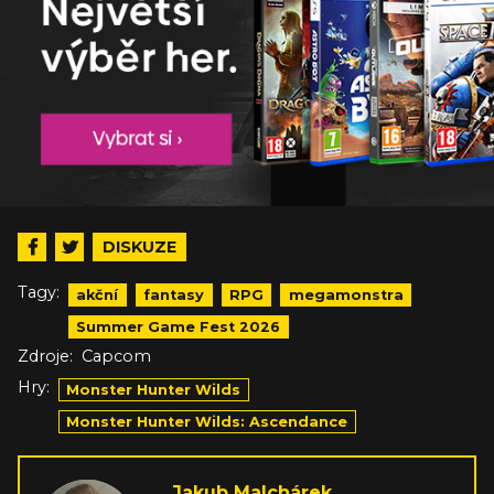
DISKUZE
Tagy:
akční
fantasy
RPG
megamonstra
Summer Game Fest 2026
Zdroje:
Capcom
Hry:
Monster Hunter Wilds
Monster Hunter Wilds: Ascendance
Jakub Malchárek