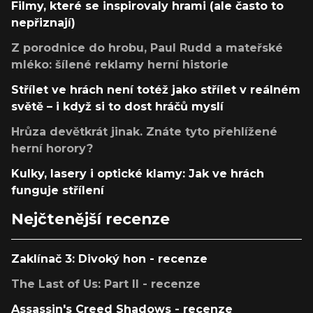
Filmy, které se inspirovaly hrami (ale často to
nepřiznají)
Z porodnice do hrobu, Paul Rudd a mateřské
mléko: šílené reklamy herní historie
Střílet ve hrách není totéž jako střílet v reálném
světě – i když si to dost hráčů myslí
Hrůza devětkrát jinak. Znáte tyto přehlížené
herní horory?
Kulky, lasery i optické klamy: Jak ve hrách
funguje střílení
Nejčtenější recenze
Zaklínač 3: Divoký hon - recenze
The Last of Us: Part II - recenze
Assassin's Creed Shadows - recenze