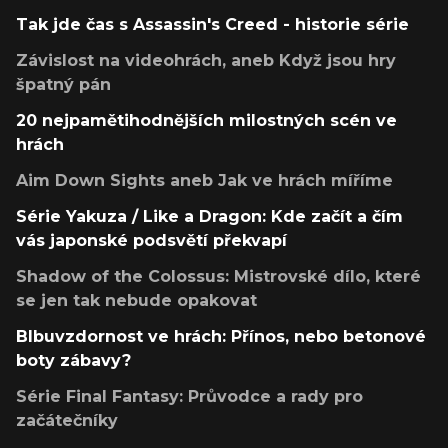
Tak jde čas s Assassin's Creed - historie série
Závislost na videohrách, aneb Když jsou hry
špatný pán
20 nejpamětihodnějších milostných scén ve
hrách
Aim Down Sights aneb Jak ve hrách míříme
Série Yakuza / Like a Dragon: Kde začít a čím
vás japonské podsvětí překvapí
Shadow of the Colossus: Mistrovské dílo, které
se jen tak nebude opakovat
Blbuvzdornost ve hrách: Přínos, nebo betonové
boty zábavy?
Série Final Fantasy: Průvodce a rady pro
začátečníky