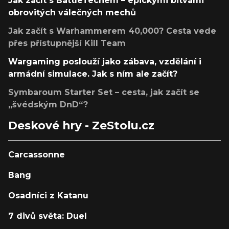
Jak začít s BattleTechem – epickými bitvami
obrovitých válečných mechů
Jak začít s Warhammerem 40,000? Cesta vede
přes přístupnější Kill Team
Wargaming poslouží jako zábava, vzdělání i
armádní simulace. Jak s ním ale začít?
Symbaroum Starter Set – cesta, jak začít se
„švédským DnD“?
Deskové hry - ZeStolu.cz
Carcassonne
Bang
Osadníci z Katanu
7 divů světa: Duel