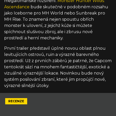
megalomanské rozšíření.
Monster Hunter Wilds:
Ascendance
bude skutečně v podobném rozsahu
jako Iceborne pro MH World nebo Sunbreak pro
MH Rise. To znamená nejen spoustu obřích
monster k ulovení, z jejichž kůže si můžete
spíchnout slušivou zbroj, ale i zbrusu nové
prostředí a herní mechaniky.
První trailer představil úplně novou oblast plnou
levitujících ostrovů, ruin a výrazně barevného
prostředí. Už z prvních záběrů je patrné, že Capcom
tentokrát sází na mnohem fantastičtější, exotické a
vizuálně výraznější lokace. Novinkou bude nový
systém posilování zbraní, které jim propůjčí nové,
výrazně silnější útoky.
RECENZE