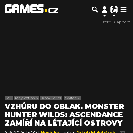
zdroj: Capcom
PC
PlayStation 5
Xbox Series
Switch 2
VZHŮRU DO OBLAK. MONSTER
HUNTER WILDS: ASCENDANCE
ZAMÍŘÍ NA LÉTAJÍCÍ OSTROVY
6. 6. 2026 15:00 |
Novinky
| autor:
Jakub Malchárek
|