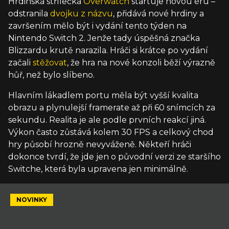
Hrdinská střílečka
Overwatch
startuje novou éru –
odstranila
dvojku z názvu
, přidává nové hrdiny a
završením mělo být i vydání tento týden na
Nintendo Switch 2. Jenže tady úspěšná značka
Blizzardu krutě narazila. Hráči si krátce po vydání
začali
stěžovat
, že hra na nové konzoli běží výrazně
hůř, než bylo slíbeno.
Hlavním lákadlem portu měla být vyšší kvalita
obrazu a plynulejší framerate až při 60 snímcích za
sekundu. Realita je ale podle prvních reakcí jiná.
Výkon často zůstává kolem 30 FPS a celkový chod
hry působí hrozně nevyváženě. Někteří hráči
dokonce tvrdí, že jde jen o původní verzi ze staršího
Switche, která byla upravena jen minimálně.
NOVINKY