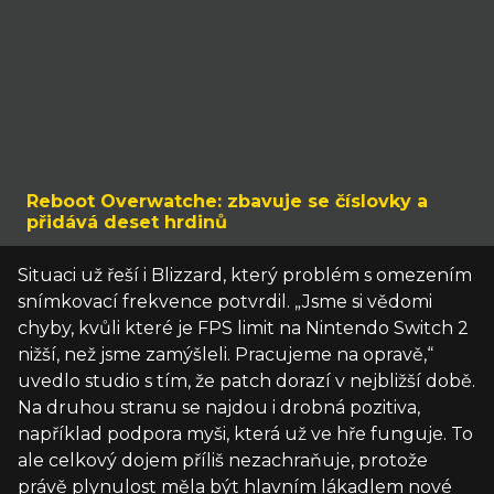
Reboot Overwatche: zbavuje se číslovky a
přidává deset hrdinů
Situaci už řeší i Blizzard, který problém s omezením
snímkovací frekvence potvrdil. „Jsme si vědomi
chyby, kvůli které je FPS limit na Nintendo Switch 2
nižší, než jsme zamýšleli. Pracujeme na opravě,“
uvedlo studio s tím, že patch dorazí v nejbližší době.
Na druhou stranu se najdou i drobná pozitiva,
například podpora myši, která už ve hře funguje. To
ale celkový dojem příliš nezachraňuje, protože
právě plynulost měla být hlavním lákadlem nové