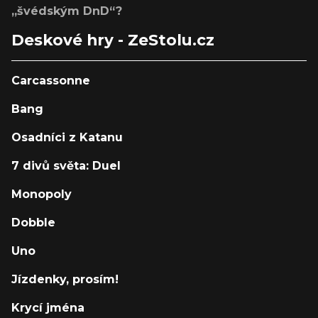
„švédským DnD“?
Deskové hry - ZeStolu.cz
Carcassonne
Bang
Osadníci z Katanu
7 divů světa: Duel
Monopoly
Dobble
Uno
Jízdenky, prosím!
Krycí jména