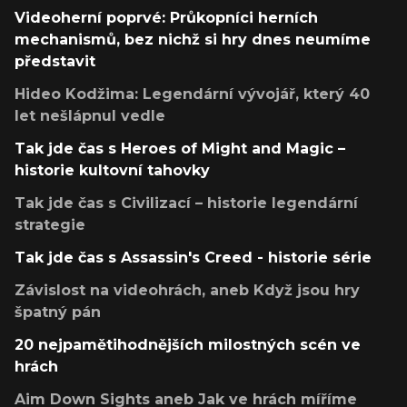
Videoherní poprvé: Průkopníci herních
mechanismů, bez nichž si hry dnes neumíme
představit
Hideo Kodžima: Legendární vývojář, který 40
let nešlápnul vedle
Tak jde čas s Heroes of Might and Magic –
historie kultovní tahovky
Tak jde čas s Civilizací – historie legendární
strategie
Tak jde čas s Assassin's Creed - historie série
Závislost na videohrách, aneb Když jsou hry
špatný pán
20 nejpamětihodnějších milostných scén ve
hrách
Aim Down Sights aneb Jak ve hrách míříme