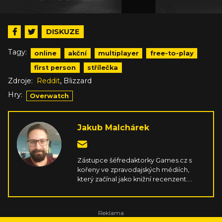
DISKUZE
Tagy:
online
akční
multiplayer
free-to-play
first person
střílečka
,
Zdroje:
Reddit
Blizzard
Hry:
Overwatch
Jakub Malchárek
Zástupce šéfredaktorky Games.cz s
kořeny ve zpravodajských médiích,
který začínal jako knižní recenzent.
Fanoušek velkolepých fantaskních
příběhů a singleplayerových her
hraných na čemkoliv, co má obrazovku.
Rád se vzteká u soulsovek, uklidňuje v