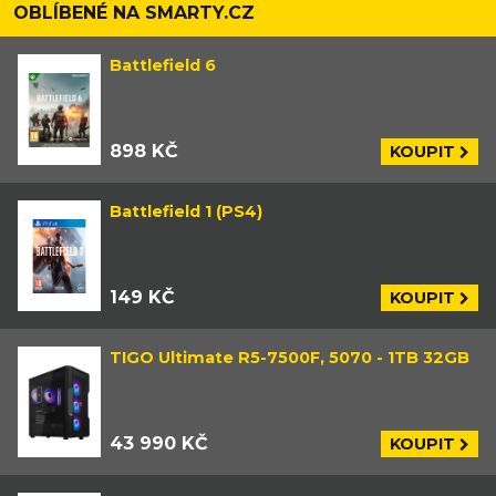
otevřených světech, hraje si na někoho
OBLÍBENÉ NA SMARTY.CZ
jiného v RPG, taktizuje u strategií, hltá
všechno kolem nakladatelství DC a
Battlefield 6
dobrou skotskou.
898 KČ
KOUPIT
Battlefield 1 (PS4)
149 KČ
KOUPIT
TIGO Ultimate R5-7500F, 5070 - 1TB 32GB
43 990 KČ
KOUPIT