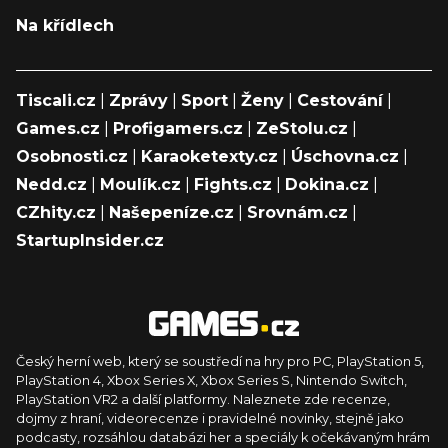
Na křídlech
Tiscali.cz
|
Zprávy
|
Sport
|
Ženy
|
Cestování
|
Games.cz
|
Profigamers.cz
|
ZeStolu.cz
|
Osobnosti.cz
|
Karaoketexty.cz
|
Úschovna.cz
|
Nedd.cz
|
Moulík.cz
|
Fights.cz
|
Dokina.cz
|
CZhity.cz
|
Našepeníze.cz
|
Srovnám.cz
|
StartupInsider.cz
Český herní web, který se soustředí na hry pro PC, PlayStation 5,
PlayStation 4, Xbox Series X, Xbox Series S, Nintendo Switch,
PlayStation VR2 a další platformy. Naleznete zde recenze,
dojmy z hraní, videorecenze i pravidelné novinky, stejně jako
podcasty, rozsáhlou databázi her a speciály k očekávaným hrám