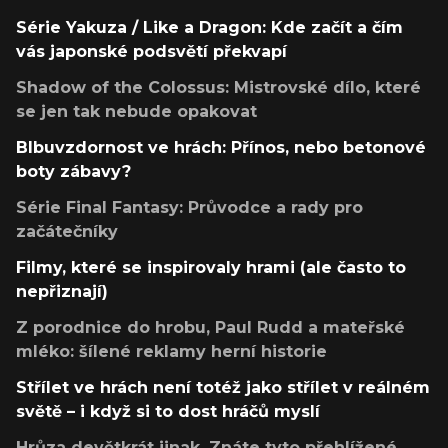
Série Yakuza / Like a Dragon: Kde začít a čím
vás japonské podsvětí překvapí
Shadow of the Colossus: Mistrovské dílo, které
se jen tak nebude opakovat
Blbuvzdornost ve hrách: Přínos, nebo betonové
boty zábavy?
Série Final Fantasy: Průvodce a rady pro
začátečníky
Filmy, které se inspirovaly hrami (ale často to
nepřiznají)
Z porodnice do hrobu, Paul Rudd a mateřské
mléko: šílené reklamy herní historie
Střílet ve hrách není totéž jako střílet v reálném
světě – i když si to dost hráčů myslí
Hrůza devětkrát jinak. Znáte tyto přehlížené