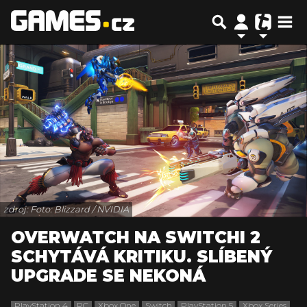
zdroj: Foto: Blizzard / NVIDIA
OVERWATCH NA SWITCHI 2
SCHYTÁVÁ KRITIKU. SLÍBENÝ
UPGRADE SE NEKONÁ
PlayStation 4
PC
Xbox One
Switch
PlayStation 5
Xbox Series