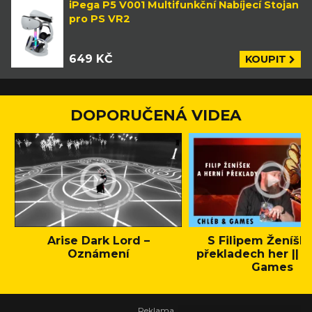
iPega P5 V001 Multifunkční Nabíjecí Stojan
pro PS VR2
649 KČ
KOUPIT
DOPORUČENÁ VIDEA
Arise Dark Lord –
S Filipem Ženíšk
Oznámení
překladech her || C
Games