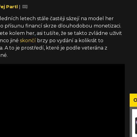
ej Partl
|
ledních letech stále častěji sázejí na model her
o přísunu financí skrze dlouhodobou monetizaci.
 kolem her, asi tušíte, že se takto zvládne uživit
mco jiné
skončí
brzy po vydání a kolikrát to
A to je prostředí, které je podle veterána z
né.
O