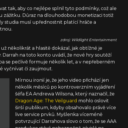
at tak, aby co nejlépe splnil tyto podmínky, což ale
u zážitku. Důraz na dlouhodobou monetizaci totiž
dy studia musí upřednostnit platící hráče a
otnou.
zdroj: Wildlight Entertainment
už několikrát a hlasitě dokázal, jak obtížné je
. Darrah na toto konto uvádí, že nové hry soutěží
ba se pečlivě formuje několik let, a v nepřeberném
é vyčnívat či zaujmout.
Mírnou ironií je, že jeho video přichází jen
několik měsíců po kontroverzním vyjádření
šéfa EA Andrewa Wilsona, který naznačil, že
Dragon Age: The Veilguard
mohlo oslovit
širší publikum, kdyby obsahovalo právě více
live service prvků. Myšlenka víceméně
potvrzující Darrahova slovo o tom, že se AAA