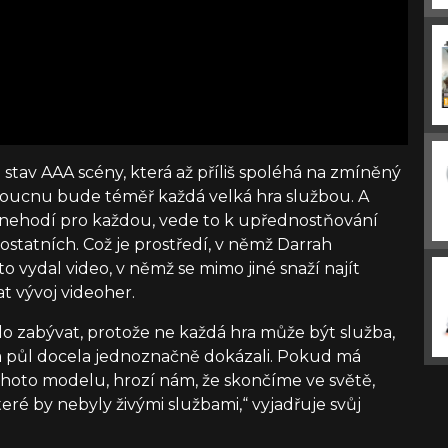
o stav AAA scény, která až příliš spoléhá na zmíněný
udoucnu bude téměř každá velká hra službou. A
a nehodí pro každou, vede to k upřednostňování
 ostatních. Což je prostředí, v němž Darrah
to vydal video, v němž se mimo jiné snaží najít
at vývoj videoher.
ělo zabývat, protože ne každá hra může být služba,
 a půl docela jednoznačně dokázali. Pokud má
hoto modelu, hrozí nám, že skončíme ve světě,
ré by nebyly živými službami,“ vyjadřuje svůj