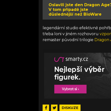
Oslavili jste den Dragon Age
V tom případě jste
důslednější než BioWare
legendární studio efektivně pohřbí
třeba loni v jiném rozhovoru
vzpo
remaster původní trilogie
Dragon
DISKUZE