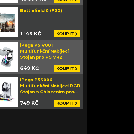
Battlefield 6 (PS5)
1 149 KČ
KOUPIT
iPega P5 V001
Multifunkční Nabíjecí
Stojan pro PS VR2
649 KČ
KOUPIT
iPega P5S006
Multifunkční Nabíjecí RGB
Stojan s Chlazením pro
PS5 Slim bílý
749 KČ
KOUPIT