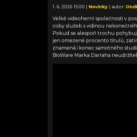
1. 6. 2026 15:00 |
Novinky
| autor:
Ondř
Velké videoherní společnosti v pos
coby služeb s vidinou nekonečnéh
Pokud se alespoň trochu pohybujete
jen omezené procento titulů, zatí
znamená i konec samotného studia. 
BioWare Marka Darraha neudržitel