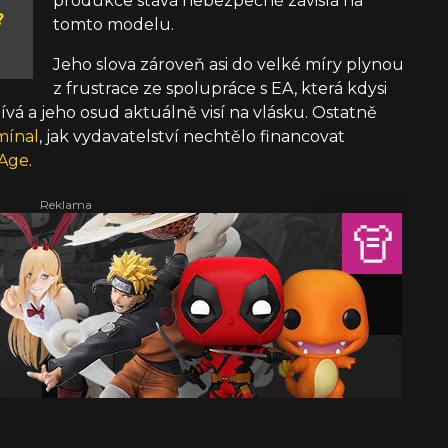
produkce stává nebezpečně závislá na
?
tomto modelu.
Jeho slova zároveň asi do velké míry plynou
z frustrace ze spolupráce s EA, která kdysi
vá a jeho osud aktuálně visí na vlásku. Ostatně
mínal
, jak vydavatelství nechtělo financovat
 Age
.