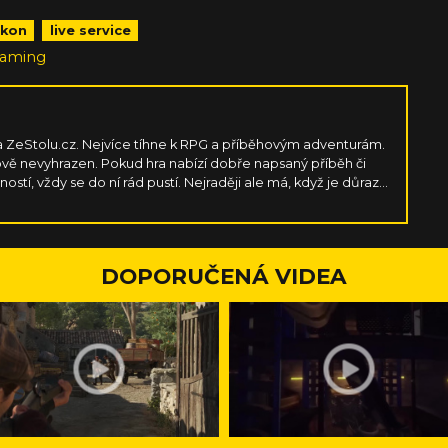
ýkon
live service
Gaming
 ZeStolu.cz. Nejvíce tíhne k RPG a příběhovým adventurám.
ě nevyhrazen. Pokud hra nabízí dobře napsaný příběh či
ostí, vždy se do ní rád pustí. Nejraději ale má, když je důraz
tředí. V tom se totiž reflektuje jeho toulavá povaha, láska
jevovat nové věci.
DOPORUČENÁ VIDEA