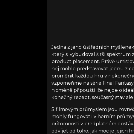
Jedna z jeho ústředních myšlenek
který si vybudoval širší spektrum 
product placement. Právě umisťov
něj mohlo představovat jednu z ces
proměnit každou hru v nekonečný s
vzpomeňme na série Final Fantasy,
nicméně připouští, že nejde o ideá
konečný recept, současný stav ale
S filmovým průmyslem jsou rovněž s
mohly fungovat i v herním průmysl
přítomnosti v předplatném dostáva
odvíjet od toho, jak moc je jejich hr