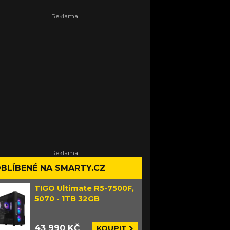
BLÍBENÉ NA SMARTY.CZ
TIGO Ultimate R5-7500F,
5070 - 1TB 32GB
43 990 KČ
KOUPIT