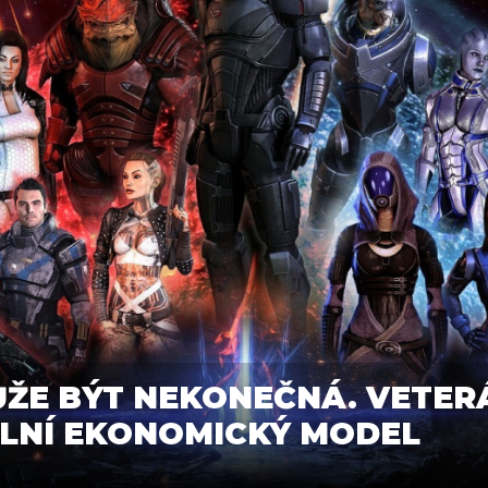
ŽE BÝT NEKONEČNÁ. VETER
ÁLNÍ EKONOMICKÝ MODEL