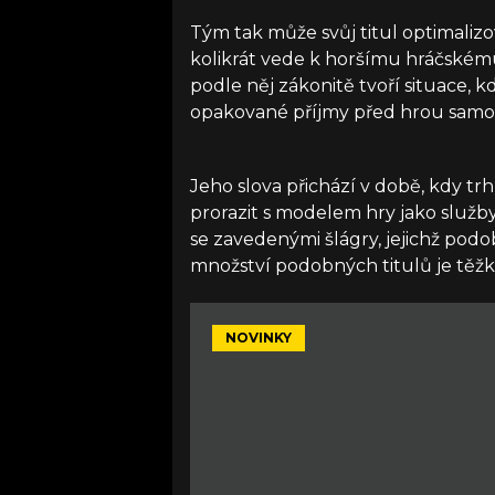
Tým tak může svůj titul optimalizov
kolikrát vede k horšímu hráčském
podle něj zákonitě tvoří situace, k
opakované příjmy před hrou sam
Jeho slova přichází v době, kdy trh 
prorazit s modelem hry jako služby
se zavedenými šlágry, jejichž podo
množství podobných titulů je těžk
NOVINKY