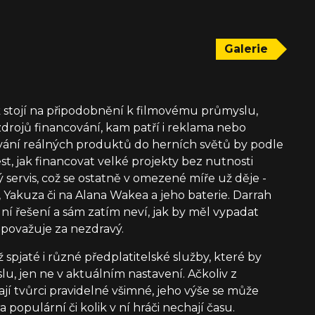
Galerie
 stojí na připodobnění k filmovému průmyslu,
zdrojů financování, kam patří i reklama nebo
ání reálných produktů do herních světů by podle
t, jak financovat velké projekty bez nutnosti
ervis, což se ostatně v omezené míře už děje -
 Yakuza či na Alana Wakea a jeho baterie. Darrah
lní řešení a sám zatím neví, jak by měl vypadat
 považuje za nezdravý.
pjaté i různé předplatitelské služby, které by
u, jen ne v aktuálním nastavení. Ačkoliv z
jí tvůrci pravidelné všimné, jeho výše se může
a populární či kolik v ní hráči nechají času.