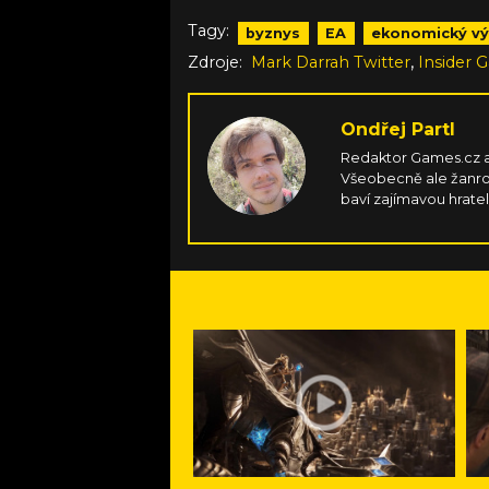
Tagy:
byznys
EA
ekonomický v
,
Zdroje:
Mark Darrah Twitter
Insider 
Ondřej Partl
Redaktor Games.cz a
Všeobecně ale žanrov
baví zajímavou hrateln
dáván na průzkum pros
k přírodě a snaha ob