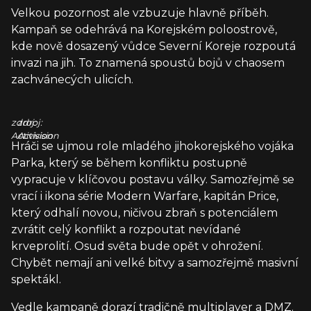
Velkou pozornost ale vzbuzuje hlavně příběh.
Kampaň se odehrává na Korejském poloostrově,
kde nově dosazený vůdce Severní Koreje rozpoutá
invazi na jih. To znamená spoustů bojů v chaosem
zachvánecých ulicích.
zdroj:
zdroj:
Activision
Activision
Hráči se ujmou role mladého jihokorejského vojáka
Parka, který se během konfliktu postupně
vypracuje v klíčovou postavu války. Samozřejmě se
vrací i ikona série Modern Warfare, kapitán Price,
který odhalí novou, ničivou zbraň s potenciálem
zvrátit celý konflikt a rozpoutat nevídané
krveprolití. Osud světa bude opět v ohrožení.
Chybět nemají ani velké bitvy a samozřejmě masivní
spektákl.
Vedle kampaně dorazí tradičně multiplayer a DMZ.