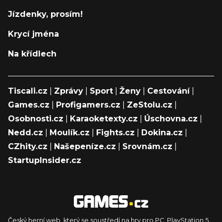
Jízdenky, prosím!
Krycí jména
Na křídlech
Tiscali.cz
|
Zprávy
|
Sport
|
Ženy
|
Cestování
|
Games.cz
|
Profigamers.cz
|
ZeStolu.cz
|
Osobnosti.cz
|
Karaoketexty.cz
|
Úschovna.cz
|
Nedd.cz
|
Moulík.cz
|
Fights.cz
|
Dokina.cz
|
CZhity.cz
|
Našepeníze.cz
|
Srovnám.cz
|
StartupInsider.cz
Český herní web, který se soustředí na hry pro PC, PlayStation 5,