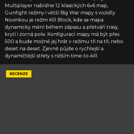
Multiplayer nabídne 12 klasických 6v6 map,
Gunfight režimy i větší Big War mapy s vozidly.
Novinkou je režim Kill Block, kde se mapa
dynamicky mění během zápasu a přetváří trasy,
krytí i zorná pole. Konfigurací mapy má být přes
500 a bude možné jej hrát v režimu tři na tři, nebo
deset na deset. Zjevně půjde o rychlejší a
dynamičtější střety s nižším time-to-kill.
RECENZE