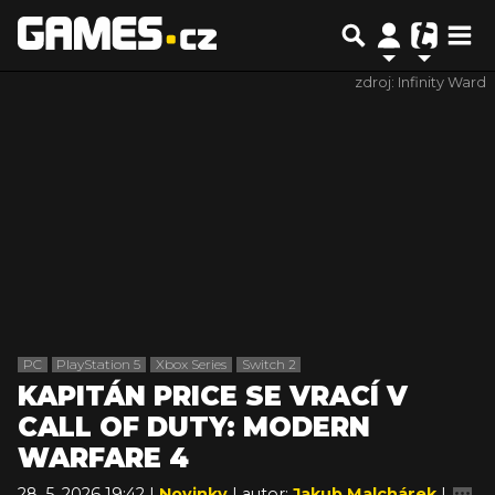
zdroj: Infinity Ward
PC
PlayStation 5
Xbox Series
Switch 2
KAPITÁN PRICE SE VRACÍ V
CALL OF DUTY: MODERN
WARFARE 4
28. 5. 2026 19:42 |
Novinky
| autor:
Jakub Malchárek
|