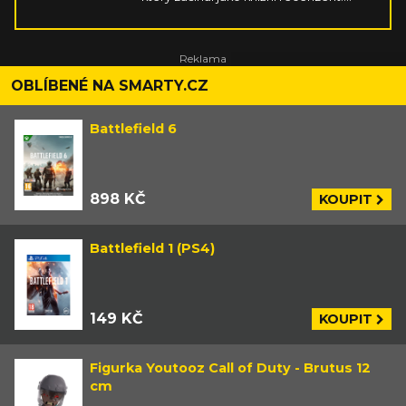
Fanoušek velkolepých fantaskních
příběhů a singleplayerových her
hraných na čemkoliv, co má obrazovku.
Rád se vzteká u soulsovek, uklidňuje v
otevřených světech, hraje si na někoho
OBLÍBENÉ NA SMARTY.CZ
jiného v RPG, taktizuje u strategií, hltá
všechno kolem nakladatelství DC a
Battlefield 6
dobrou skotskou.
898 KČ
KOUPIT
Battlefield 1 (PS4)
149 KČ
KOUPIT
Figurka Youtooz Call of Duty - Brutus 12
cm