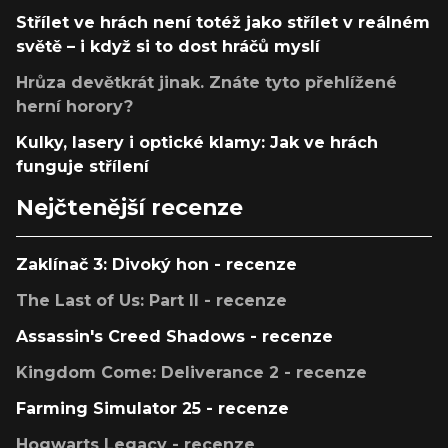
Střílet ve hrách není totéž jako střílet v reálném
světě – i když si to dost hráčů myslí
Hrůza devětkrát jinak. Znáte tyto přehlížené
herní horory?
Kulky, lasery i optické klamy: Jak ve hrách
funguje střílení
Nejčtenější recenze
Zaklínač 3: Divoký hon - recenze
The Last of Us: Part II - recenze
Assassin's Creed Shadows - recenze
Kingdom Come: Deliverance 2 - recenze
Farming Simulator 25 - recenze
Hogwarts Legacy - recenze