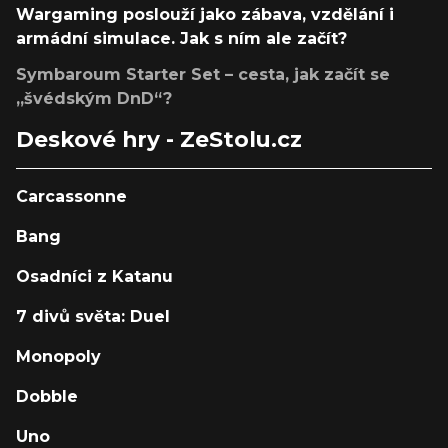
Wargaming poslouží jako zábava, vzdělání i
armádní simulace. Jak s ním ale začít?
Symbaroum Starter Set – cesta, jak začít se
„švédským DnD“?
Deskové hry - ZeStolu.cz
Carcassonne
Bang
Osadníci z Katanu
7 divů světa: Duel
Monopoly
Dobble
Uno