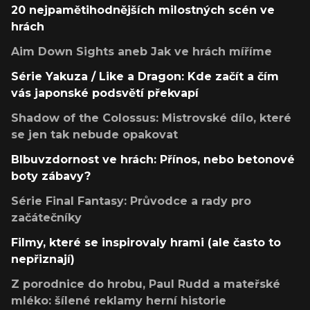
20 nejpamětihodnějších milostných scén ve
hrách
Aim Down Sights aneb Jak ve hrách míříme
Série Yakuza / Like a Dragon: Kde začít a čím
vás japonské podsvětí překvapí
Shadow of the Colossus: Mistrovské dílo, které
se jen tak nebude opakovat
Blbuvzdornost ve hrách: Přínos, nebo betonové
boty zábavy?
Série Final Fantasy: Průvodce a rady pro
začátečníky
Filmy, které se inspirovaly hrami (ale často to
nepřiznají)
Z porodnice do hrobu, Paul Rudd a mateřské
mléko: šílené reklamy herní historie