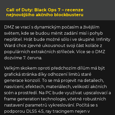
Call of Duty: Black Ops 7 – recenze
nejnovějšího akčního blockbusteru
DMZ se vrací s dynamickým počasím a živějším
světem, kde se budou měnit zadání misí i pohyb
nepřátel. Hrát bude možné sólo i ve skupině. Infinity
Ward chce zjevně ukousnout svoji část koláče z
populárních extrakčních stříleček. Více se o DMZ
dozvíme 7. června.
Velkým skokem oproti předchozím dílům má být
grafická stránka díky odhození limitů staré
generace konzolí. To se má projevit na detailech,
nasvícení, efektech, materiálech, velikostí akčních
scén a prostředí. Na PC bude využívat upscalovací a
frame generation technologie, včetně robustních
nastavení parametrů vykreslování. Počítá se s
podporou DLSS 4.5, ray tracingem nejen v