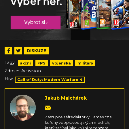
DISKUZE
Tagy:
akční
FPS
vojenská
military
Zdroje:
Activision
Hry:
Call of Duty: Modern Warfare 4
Jakub Malchárek
Zástupce šéfredaktorky Games.cz s
kořeny ve zpravodajských médiích,
který začínal jako knižní recenzent.