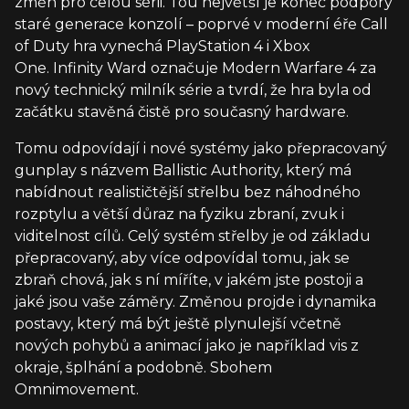
změn pro celou sérii. Tou největší je konec podpory
staré generace konzolí – poprvé v moderní éře Call
of Duty hra vynechá PlayStation 4 i Xbox
One. Infinity Ward označuje Modern Warfare 4 za
nový technický milník série a tvrdí, že hra byla od
začátku stavěná čistě pro současný hardware.
Tomu odpovídají i nové systémy jako přepracovaný
gunplay s názvem Ballistic Authority, který má
nabídnout realističtější střelbu bez náhodného
rozptylu a větší důraz na fyziku zbraní, zvuk i
viditelnost cílů. Celý systém střelby je od základu
přepracovaný, aby více odpovídal tomu, jak se
zbraň chová, jak s ní míříte, v jakém jste postoji a
jaké jsou vaše záměry. Změnou projde i dynamika
postavy, který má být ještě plynulejší včetně
nových pohybů a animací jako je například vis z
okraje, šplhání a podobně. Sbohem
Omnimovement.