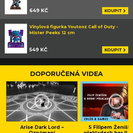
649 KČ
KOUPIT
Vinylová figurka Youtooz Call of Duty -
Mister Peeks 12 cm
549 KČ
KOUPIT
DOPORUČENÁ VIDEA
Arise Dark Lord –
S Filipem Ženíšk
Oznámení
překladech her || C