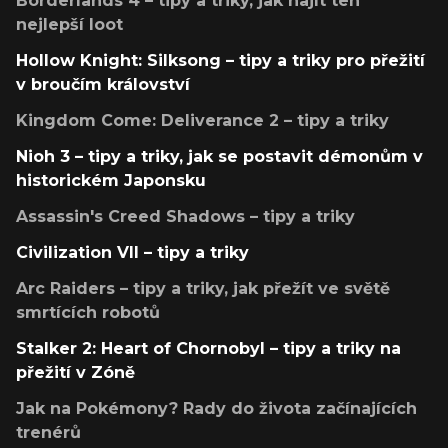
Borderlands 4 – tipy a triky, jak najít ten
nejlepší loot
Hollow Knight: Silksong – tipy a triky pro přežití
v broučím království
Kingdom Come: Deliverance 2 – tipy a triky
Nioh 3 – tipy a triky, jak se postavit démonům v
historickém Japonsku
Assassin's Creed Shadows – tipy a triky
Civilization VII – tipy a triky
Arc Raiders – tipy a triky, jak přežít ve světě
smrtících robotů
Stalker 2: Heart of Chornobyl – tipy a triky na
přežití v Zóně
Jak na Pokémony? Rady do života začínajících
trenérů