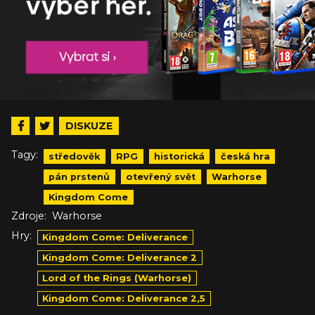
DISKUZE
Tagy:
středověk
RPG
historická
česká hra
pán prstenů
otevřený svět
Warhorse
Kingdom Come
Zdroje:
Warhorse
Hry:
Kingdom Come: Deliverance
Kingdom Come: Deliverance 2
Lord of the Rings (Warhorse)
Kingdom Come: Deliverance 2,5