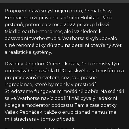
Propojení dává smysl nejen proto, že mateřský
Embracer drží práva na knižního Hobita a Pána
prstenů, potom co v roce 2022 přikoupil divizi
Middle-earth Enterprises, ale i vzhledem k
dosavadní tvorbě studia. Warhorse si vybudovalo
silné renomé díky důrazu na detailní otevřený svět
a realistické systémy.
Dva díly Kingdom Come ukázaly, že tuzemský tým
umí vytvářet rozsáhlá RPG se skvělou atmosférou a
propracovaným světem, což jsou přesně
ingredience, které by mohly v prostředí
Středozemě fungovat mimořádně dobře. Na scénáři
se ve Warhorse navíc podílí i náš bývalý redakční
kolega a moderátor podcastu Tam a zase zpátky
Vašek Pecháček, takže o erudici snad nemusíme
mít strach ani v tomto případě.