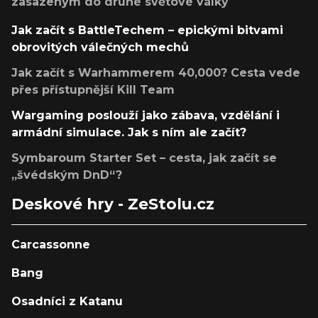
zasazeným do druhé světové války
Jak začít s BattleTechem – epickými bitvami
obrovitých válečných mechů
Jak začít s Warhammerem 40,000? Cesta vede
přes přístupnější Kill Team
Wargaming poslouží jako zábava, vzdělání i
armádní simulace. Jak s ním ale začít?
Symbaroum Starter Set – cesta, jak začít se
„švédským DnD“?
Deskové hry - ZeStolu.cz
Carcassonne
Bang
Osadníci z Katanu