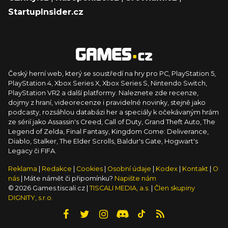
StartupInsider.cz
Český herní web, který se soustředí na hry pro PC, PlayStation 5,
PlayStation 4, Xbox Series X, Xbox Series S, Nintendo Switch,
PlayStation VR2 a další platformy. Naleznete zde recenze,
dojmy z hraní, videorecenze i pravidelné novinky, stejně jako
podcasty, rozsáhlou databázi her a speciály k očekávaným hrám
ze sérií jako Assassin's Creed, Call of Duty, Grand Theft Auto, The
Legend of Zelda, Final Fantasy, Kingdom Come: Deliverance,
Diablo, Stalker, The Elder Scrolls, Baldur's Gate, Hogwart's
Legacy či FIFA.
Reklama
|
Redakce
|
Cookies
|
Osobní údaje
|
Kodex
|
Kontakt
|
O
nás
| Máte námět či připomínku?
Napište nám
© 2026 Games.tiscali.cz |
TISCALI MEDIA, a.s.
|
Člen skupiny
DIGNITY, s.r.o.