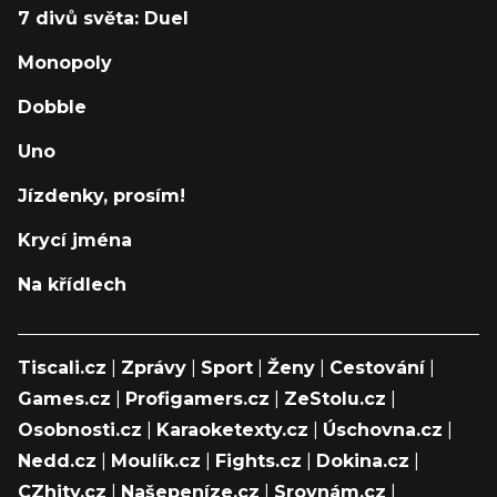
7 divů světa: Duel
Monopoly
Dobble
Uno
Jízdenky, prosím!
Krycí jména
Na křídlech
Tiscali.cz
|
Zprávy
|
Sport
|
Ženy
|
Cestování
|
Games.cz
|
Profigamers.cz
|
ZeStolu.cz
|
Osobnosti.cz
|
Karaoketexty.cz
|
Úschovna.cz
|
Nedd.cz
|
Moulík.cz
|
Fights.cz
|
Dokina.cz
|
CZhity.cz
|
Našepeníze.cz
|
Srovnám.cz
|