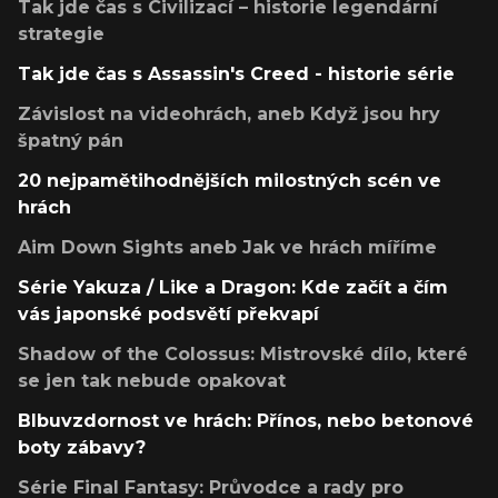
Tak jde čas s Civilizací – historie legendární
strategie
Tak jde čas s Assassin's Creed - historie série
Závislost na videohrách, aneb Když jsou hry
špatný pán
20 nejpamětihodnějších milostných scén ve
hrách
Aim Down Sights aneb Jak ve hrách míříme
Série Yakuza / Like a Dragon: Kde začít a čím
vás japonské podsvětí překvapí
Shadow of the Colossus: Mistrovské dílo, které
se jen tak nebude opakovat
Blbuvzdornost ve hrách: Přínos, nebo betonové
boty zábavy?
Série Final Fantasy: Průvodce a rady pro