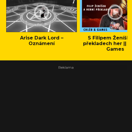
Arise Dark Lord –
S Filipem Ženíšk
Oznámení
překladech her || C
Games