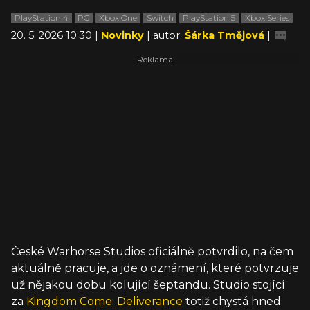
PlayStation 4
PC
Xbox One
Switch
PlayStation 5
Xbox Series
20. 5. 2026 10:30 |
Novinky
| autor:
Šárka Tmějová
|
České Warhorse Studios oficiálně potvrdilo, na čem
aktuálně pracuje, a jde o oznámení, které potvrzuje
už nějakou dobu kolující šeptandu. Studio stojící
za
Kingdom Come: Deliverance
totiž chystá hned