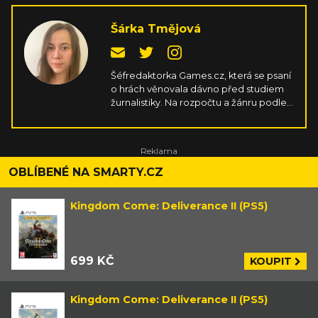
Šárka Tmějová
Šéfredaktorka Games.cz, která se psaní
o hrách věnovala dávno před studiem
žurnalistiky. Na rozpočtu a žánru podle
ní nezáleží, důležité je ve hrách
především srdíčko, ale skvělá hratelnost
a příběh taky neuškodí. Naučila se mířit
na gamepadu, jen aby si nemusela
pořád kupovat nové PC komponenty.
OBLÍBENÉ NA SMARTY.CZ
Kingdom Come: Deliverance II (PS5)
699 KČ
KOUPIT
Kingdom Come: Deliverance II (PS5)