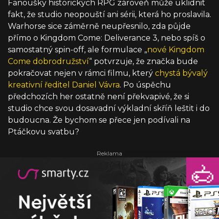
Fanoušky historických RPG zároveň může uklidnit
fakt, že studio neopouští ani sérii, která ho proslavila.
Warhorse sice záměrně neupřesnilo, zda půjde
přímo o Kingdom Come: Deliverance 3, nebo spíš o
samostatný spin-off, ale formulace „
nové Kingdom
Come dobrodružství
“ potvrzuje, že značka bude
pokračovat nejen v rámci filmu, který
chystá bývalý
kreativní ředitel Daniel Vávra
. Po úspěchu
předchozích her ostatně není překvapivé, že si
studio chce svou dosavadní výkladní skříň leštit i do
budoucna. Že bychom se přece jen podívali na
Ptáčkovu svatbu?