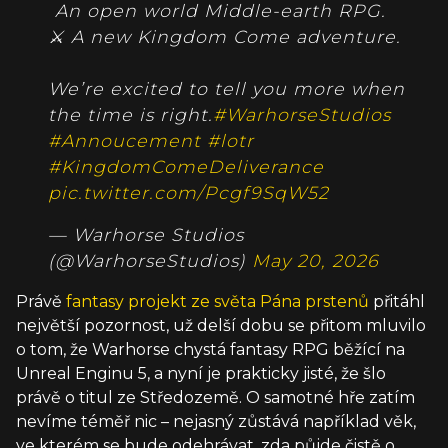
️ An open world Middle-earth RPG.
⚔️ A new Kingdom Come adventure.
We’re excited to tell you more when
the time is right.
#WarhorseStudios
#Annoucement
#lotr
#KingdomComeDeliverance
pic.twitter.com/Pcgf9SqW52
— Warhorse Studios
(@WarhorseStudios)
May 20, 2026
Právě
fantasy projekt ze světa Pána prstenů
přitáhl
největší pozornost, už delší dobu se přitom mluvilo
o tom, že Warhorse chystá fantasy RPG běžící na
Unreal Enginu 5, a nyní je prakticky jisté, že šlo
právě o titul ze Středozemě. O samotné hře zatím
nevíme téměř nic – nejasný zůstává například věk,
ve kterém se bude odehrávat, zda půjde čistě o