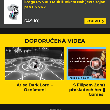
iPega P5 V001 Multifunkční Nabíjecí Stojan
pro PS VR2
649 KČ
KOUPIT
DOPORUČENÁ VIDEA
Arise Dark Lord –
S Filipem Ženíšk
Oznámení
překladech her || C
Games