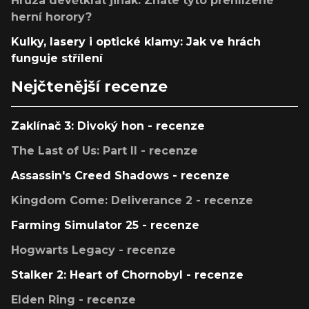
Hrůza devětkrát jinak. Znáte tyto přehlížené
herní horory?
Kulky, lasery i optické klamy: Jak ve hrách
funguje střílení
Nejčtenější recenze
Zaklínač 3: Divoký hon - recenze
The Last of Us: Part II - recenze
Assassin's Creed Shadows - recenze
Kingdom Come: Deliverance 2 - recenze
Farming Simulator 25 - recenze
Hogwarts Legacy - recenze
Stalker 2: Heart of Chornobyl - recenze
Elden Ring - recenze