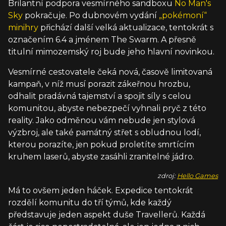
Brilantní podpora vesmírného sandboxu
No Man's
Sky
pokračuje. Po dubnovém vydání
„pokémoní“
minihry
přichází další velká aktualizace, tentokrát s
označením 6.4 a jménem The Swarm. A přesně
titulní mimozemský roj bude jeho hlavní novinkou.
Vesmírné cestovatele čeká nová, časově limitovaná
kampaň, v níž musí porazit zákeřnou hrozbu,
odhalit pradávná tajemství a spojit síly s celou
komunitou, abyste nebezpečí vyhnali pryč z této
reality. Jako odměnou vám nebude jen stylová
výzbroj, ale také památný střet s obludnou lodí,
kterou porazíte, jen pokud proletíte smrtícím
kruhem laserů, abyste zasáhli zranitelné jádro.
zdroj:
Hello Games
Má to ovšem jeden háček. Expedice tentokrát
rozdělí komunitu do tří týmů, kde každý
představuje jeden aspekt duše Travellerů. Každá