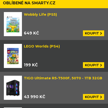
průzkum prostředí. V tom se totiž
OBLÍBENÉ NA SMARTY.CZ
reflektuje jeho toulavá povaha, láska k
přírodě a snaha objevovat nové věci.
Wobbly Life (PS5)
649 KČ
KOUPIT
LEGO Worlds (PS4)
199 KČ
KOUPIT
TIGO Ultimate R5-7500F, 5070 - 1TB 32GB
43 990 KČ
KOUPIT