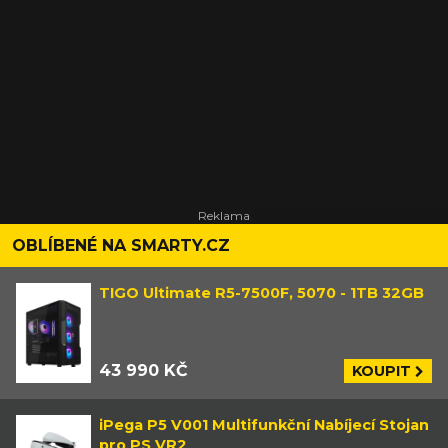
OBLÍBENÉ NA SMARTY.CZ
TIGO Ultimate R5-7500F, 5070 - 1TB 32GB
43 990 KČ
KOUPIT
iPega P5 V001 Multifunkční Nabíjecí Stojan
pro PS VR2