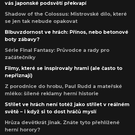
vás japonské podsvětí překvapí
Shadow of the Colossus: Mistrovské dílo, které
se jen tak nebude opakovat
Blbuvzdornost ve hrách: Přínos, nebo betonové
boty zábavy?
Série Final Fantasy: Průvodce a rady pro
začátečníky
Filmy, které se inspirovaly hrami (ale často to
nepřiznají)
Z porodnice do hrobu, Paul Rudd a mateřské
mléko: šílené reklamy herní historie
Střílet ve hrách není totéž jako střílet v reálném
světě – i když si to dost hráčů myslí
Hrůza devětkrát jinak. Znáte tyto přehlížené
herní horory?