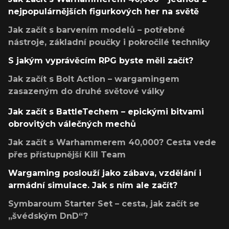
nejpopulárnějších figurkových her na světě
Jak začít s barvením modelů – potřebné
nástroje, základní poučky i pokročilé techniky
S jakým vyprávěcím RPG byste měli začít?
Jak začít s Bolt Action – wargamingem
zasazeným do druhé světové války
Jak začít s BattleTechem – epickými bitvami
obrovitých válečných mechů
Jak začít s Warhammerem 40,000? Cesta vede
přes přístupnější Kill Team
Wargaming poslouží jako zábava, vzdělání i
armádní simulace. Jak s ním ale začít?
Symbaroum Starter Set – cesta, jak začít se
„švédským DnD“?