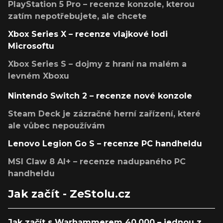
PlayStation 5 Pro – recenze konzole, kterou
zatím nepotřebujete, ale chcete
Xbox Series X – recenze vlajkové lodi
Microsoftu
Xbox Series S – dojmy z hraní na malém a
levném Xboxu
Nintendo Switch 2 – recenze nové konzole
Steam Deck je zázračné herní zařízení, které
ale vůbec nepoužívám
Lenovo Legion Go S – recenze PC handheldu
MSI Claw 8 AI+ – recenze nadupaného PC
handheldu
Jak začít - ZeStolu.cz
Jak začít s Warhammerem 40,000 – jednou z