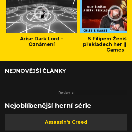
Arise Dark Lord –
S Filipem Ženíšk
Oznámení
překladech her || C
Games
NEJNOVĚJŠÍ ČLÁNKY
Nejoblíbenější herní série
Assassin's Creed