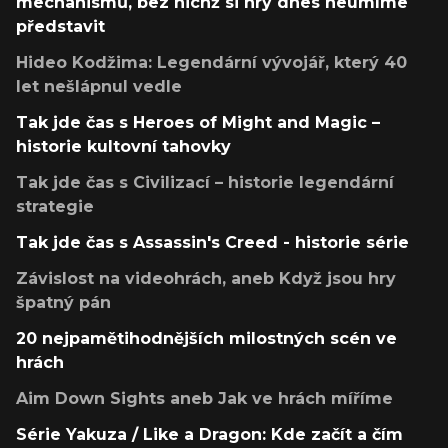
mechanismů, bez nichž si hry dnes neumíme
představit
Hideo Kodžima: Legendární vývojář, který 40
let nešlápnul vedle
Tak jde čas s Heroes of Might and Magic –
historie kultovní tahovky
Tak jde čas s Civilizací – historie legendární
strategie
Tak jde čas s Assassin's Creed - historie série
Závislost na videohrách, aneb Když jsou hry
špatný pán
20 nejpamětihodnějších milostných scén ve
hrách
Aim Down Sights aneb Jak ve hrách míříme
Série Yakuza / Like a Dragon: Kde začít a čím