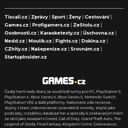
Tiscali.cz
|
Zprávy
|
Sport
|
Ženy
|
Cestování
|
Games.cz
|
Profigamers.cz
|
ZeStolu.cz
|
Osobnosti.cz
|
Karaoketexty.cz
|
Úschovna.cz
|
Nedd.cz
|
Moulík.cz
|
Fights.cz
|
Dokina.cz
|
CZhity.cz
|
Našepeníze.cz
|
Srovnám.cz
|
StartupInsider.cz
Český herní web, který se soustředí na hry pro PC, PlayStation 5,
PlayStation 4, Xbox Series X, Xbox Series S, Nintendo Switch,
PlayStation VR2 a další platformy. Naleznete zde recenze,
dojmy z hraní, videorecenze i pravidelné novinky, stejně jako
podcasty, rozsáhlou databázi her a speciály k očekávaným hrám
ze sérií jako Assassin's Creed, Call of Duty, Grand Theft Auto, The
Legend of Zelda, Final Fantasy, Kingdom Come: Deliverance,