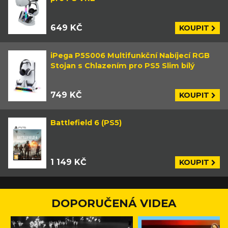
649 KČ
KOUPIT
iPega P5S006 Multifunkční Nabíjecí RGB
Stojan s Chlazením pro PS5 Slim bílý
749 KČ
KOUPIT
Battlefield 6 (PS5)
1 149 KČ
KOUPIT
DOPORUČENÁ VIDEA