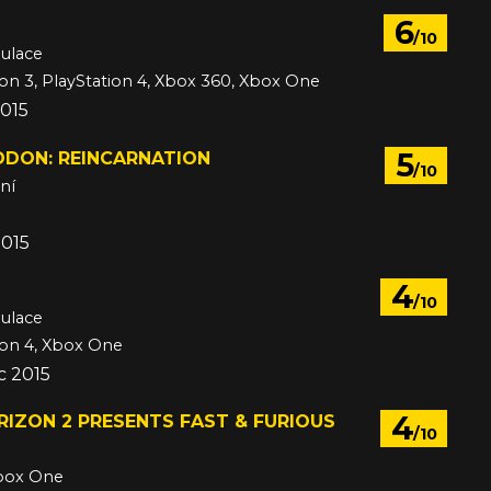
6
/10
mulace
ion 3, PlayStation 4, Xbox 360, Xbox One
2015
5
DON: REINCARNATION
/10
ní
2015
4
/10
mulace
ion 4, Xbox One
c 2015
4
IZON 2 PRESENTS FAST & FURIOUS
/10
box One