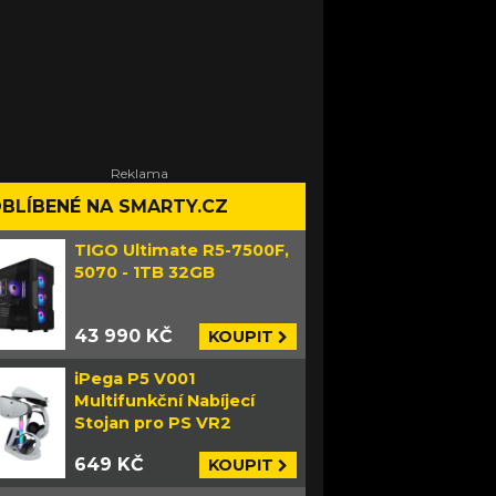
BLÍBENÉ NA SMARTY.CZ
TIGO Ultimate R5-7500F,
5070 - 1TB 32GB
43 990 KČ
KOUPIT
iPega P5 V001
Multifunkční Nabíjecí
Stojan pro PS VR2
649 KČ
KOUPIT