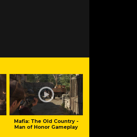
Mafia: The Old Country -
Fallout - New Cal
Man of Honor Gameplay