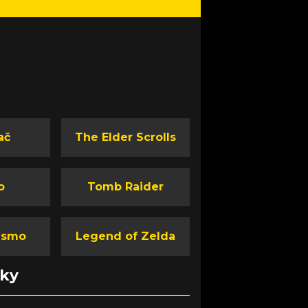
ač
The Elder Scrolls
o
Tomb Raider
ismo
Legend of Zelda
nky