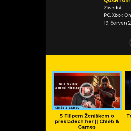
QUANTUM 
Závodní
PC, Xbox O
19. červen 
S Filipem Ženíškem o
T
překladech her || Chléb &
Games