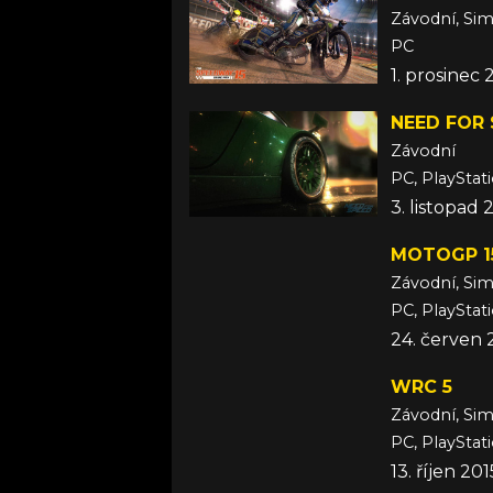
Závodní, Si
PC
1. prosinec 
NEED FOR
Závodní
PC, PlayStat
3. listopad 
MOTOGP 1
Závodní, Si
PC, PlayStat
24. červen 
WRC 5
Závodní, Si
PC, PlayStat
13. říjen 201