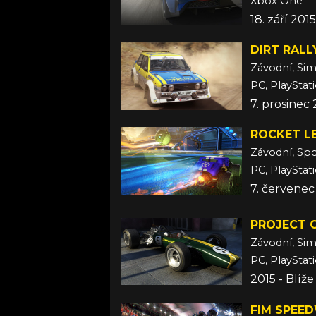
Xbox One
18. září 2015
DIRT RALL
Závodní, Si
PC, PlayStat
7. prosinec 
ROCKET L
Závodní, Sp
PC, PlayStat
7. červenec
PROJECT 
Závodní, Si
PC, PlayStat
2015 - Blíž
FIM SPEED