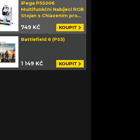
iPega P5S006
Multifunkční Nabíjecí RGB
Stojan s Chlazením pro
PS5 Slim bílý
749 KČ
KOUPIT
Battlefield 6 (PS5)
1 149 KČ
KOUPIT