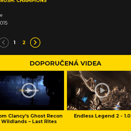
RUSH: CHAMPIONS
ne
2015
1
2
DOPORUČENÁ VIDEA
om Clancy's Ghost Recon
Endless Legend 2 - 1.0
Wildlands – Last Rites