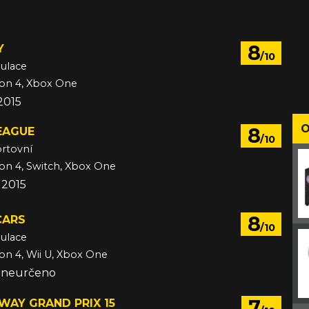
8
Y
/10
mulace
ion 4, Xbox One
2015
O
8
EAGUE
/10
ortovní
ion 4, Switch, Xbox One
 2015
8
CARS
/10
mulace
ion 4, Wii U, Xbox One
e neurčeno
7
WAY GRAND PRIX 15