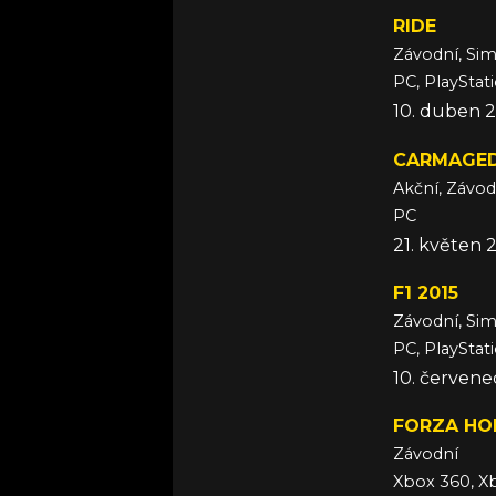
RIDE
Závodní, Si
PC, PlayStat
10. duben 
CARMAGED
Akční, Závod
PC
21. květen 
F1 2015
Závodní, Si
PC, PlayStat
10. červene
FORZA HOR
Závodní
Xbox 360, X