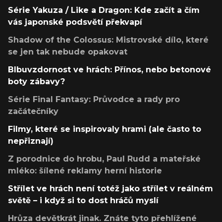
Série Yakuza / Like a Dragon: Kde začít a čím
vás japonské podsvětí překvapí
Shadow of the Colossus: Mistrovské dílo, které
se jen tak nebude opakovat
Blbuvzdornost ve hrách: Přínos, nebo betonové
boty zábavy?
Série Final Fantasy: Průvodce a rady pro
začátečníky
Filmy, které se inspirovaly hrami (ale často to
nepřiznají)
Z porodnice do hrobu, Paul Rudd a mateřské
mléko: šílené reklamy herní historie
Střílet ve hrách není totéž jako střílet v reálném
světě – i když si to dost hráčů myslí
Hrůza devětkrát jinak. Znáte tyto přehlížené