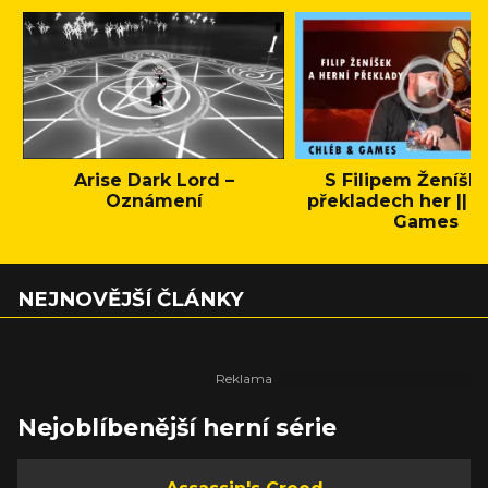
Arise Dark Lord –
S Filipem Ženíšk
Oznámení
překladech her || C
Games
NEJNOVĚJŠÍ ČLÁNKY
Nejoblíbenější herní série