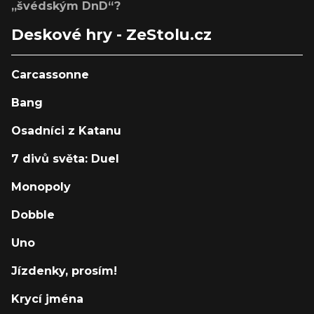
„švédským DnD“?
Deskové hry - ZeStolu.cz
Carcassonne
Bang
Osadníci z Katanu
7 divů světa: Duel
Monopoly
Dobble
Uno
Jízdenky, prosím!
Krycí jména