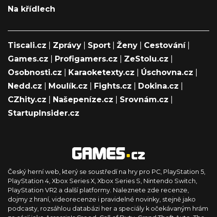
Na křídlech
Tiscali.cz
|
Zprávy
|
Sport
|
Ženy
|
Cestování
|
Games.cz
|
Profigamers.cz
|
ZeStolu.cz
|
Osobnosti.cz
|
Karaoketexty.cz
|
Úschovna.cz
|
Nedd.cz
|
Moulík.cz
|
Fights.cz
|
Dokina.cz
|
CZhity.cz
|
Našepeníze.cz
|
Srovnám.cz
|
StartupInsider.cz
Český herní web, který se soustředí na hry pro PC, PlayStation 5,
PlayStation 4, Xbox Series X, Xbox Series S, Nintendo Switch,
PlayStation VR2 a další platformy. Naleznete zde recenze,
dojmy z hraní, videorecenze i pravidelné novinky, stejně jako
podcasty, rozsáhlou databázi her a speciály k očekávaným hrám