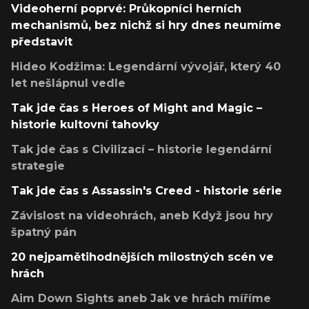
Videoherní poprvé: Průkopníci herních
mechanismů, bez nichž si hry dnes neumíme
představit
Hideo Kodžima: Legendární vývojář, který 40
let nešlápnul vedle
Tak jde čas s Heroes of Might and Magic –
historie kultovní tahovky
Tak jde čas s Civilizací – historie legendární
strategie
Tak jde čas s Assassin's Creed - historie série
Závislost na videohrách, aneb Když jsou hry
špatný pán
20 nejpamětihodnějších milostných scén ve
hrách
Aim Down Sights aneb Jak ve hrách míříme