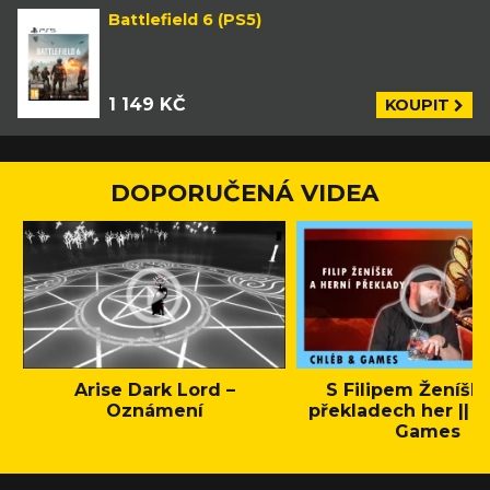
Battlefield 6 (PS5)
1 149 KČ
KOUPIT
DOPORUČENÁ VIDEA
Arise Dark Lord –
S Filipem Ženíšk
Oznámení
překladech her || C
Games