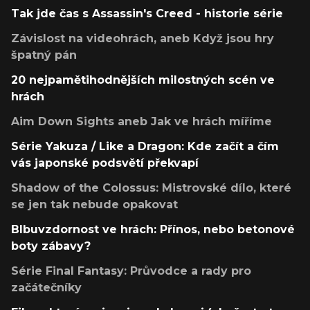
Tak jde čas s Assassin's Creed - historie série
Závislost na videohrách, aneb Když jsou hry
špatný pán
20 nejpamětihodnějších milostných scén ve
hrách
Aim Down Sights aneb Jak ve hrách míříme
Série Yakuza / Like a Dragon: Kde začít a čím
vás japonské podsvětí překvapí
Shadow of the Colossus: Mistrovské dílo, které
se jen tak nebude opakovat
Blbuvzdornost ve hrách: Přínos, nebo betonové
boty zábavy?
Série Final Fantasy: Průvodce a rady pro
začátečníky