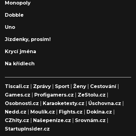
Monopoly
Dobble
Uno
Jízdenky, prosím!
Krycí jména
Na křídlech
Tiscali.cz
|
Zprávy
|
Sport
|
Ženy
|
Cestování
|
Games.cz
|
Profigamers.cz
|
ZeStolu.cz
|
Osobnosti.cz
|
Karaoketexty.cz
|
Úschovna.cz
|
Nedd.cz
|
Moulík.cz
|
Fights.cz
|
Dokina.cz
|
CZhity.cz
|
Našepeníze.cz
|
Srovnám.cz
|
StartupInsider.cz