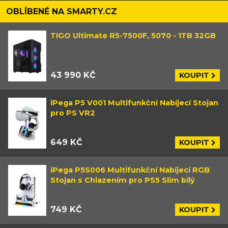
OBLÍBENÉ NA SMARTY.CZ
TIGO Ultimate R5-7500F, 5070 - 1TB 32GB
43 990 KČ
KOUPIT
iPega P5 V001 Multifunkční Nabíjecí Stojan
pro PS VR2
649 KČ
KOUPIT
iPega P5S006 Multifunkční Nabíjecí RGB
Stojan s Chlazením pro PS5 Slim bílý
749 KČ
KOUPIT