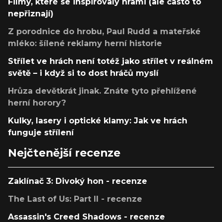
Filmy, které se inspirovaly hrami (ale často to
nepřiznají)
Z porodnice do hrobu, Paul Rudd a mateřské
mléko: šílené reklamy herní historie
Střílet ve hrách není totéž jako střílet v reálném
světě – i když si to dost hráčů myslí
Hrůza devětkrát jinak. Znáte tyto přehlížené
herní horory?
Kulky, lasery i optické klamy: Jak ve hrách
funguje střílení
Nejčtenější recenze
Zaklínač 3: Divoký hon - recenze
The Last of Us: Part II - recenze
Assassin's Creed Shadows - recenze