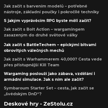
Jak začít s barvením modelů – potřebné
nástroje, základní poučky i pokročilé techniky
S jakým vyprávěcím RPG byste měli začít?
Jak začít s Bolt Action – wargamingem
zasazeným do druhé světové války
Jak začít s BattleTechem – epickými bitvami
obrovitých válečných mechů
Jak začít s Warhammerem 40,000? Cesta vede
přes přístupnější Kill Team
Wargaming poslouží jako zábava, vzdělání i
armádní simulace. Jak s ním ale začít?
Symbaroum Starter Set – cesta, jak začít se
„švédským DnD“?
Deskové hry - ZeStolu.cz