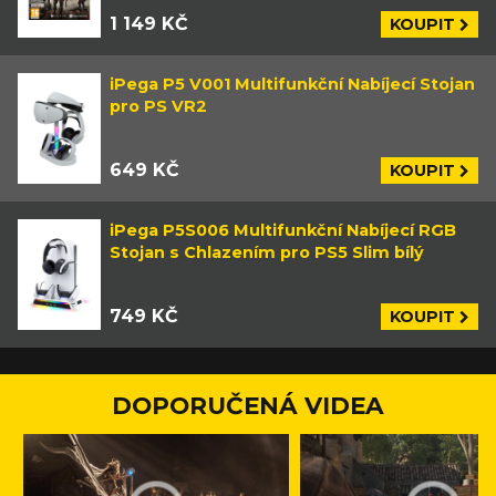
1 149 KČ
KOUPIT
iPega P5 V001 Multifunkční Nabíjecí Stojan
pro PS VR2
649 KČ
KOUPIT
iPega P5S006 Multifunkční Nabíjecí RGB
Stojan s Chlazením pro PS5 Slim bílý
749 KČ
KOUPIT
DOPORUČENÁ VIDEA