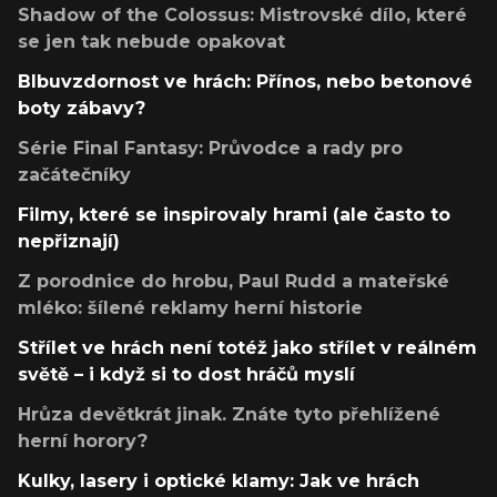
Shadow of the Colossus: Mistrovské dílo, které
se jen tak nebude opakovat
Blbuvzdornost ve hrách: Přínos, nebo betonové
boty zábavy?
Série Final Fantasy: Průvodce a rady pro
začátečníky
Filmy, které se inspirovaly hrami (ale často to
nepřiznají)
Z porodnice do hrobu, Paul Rudd a mateřské
mléko: šílené reklamy herní historie
Střílet ve hrách není totéž jako střílet v reálném
světě – i když si to dost hráčů myslí
Hrůza devětkrát jinak. Znáte tyto přehlížené
herní horory?
Kulky, lasery i optické klamy: Jak ve hrách