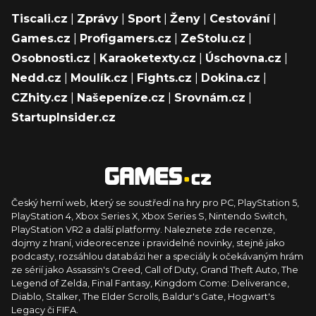
Tiscali.cz
|
Zprávy
|
Sport
|
Ženy
|
Cestování
|
Games.cz
|
Profigamers.cz
|
ZeStolu.cz
|
Osobnosti.cz
|
Karaoketexty.cz
|
Úschovna.cz
|
Nedd.cz
|
Moulík.cz
|
Fights.cz
|
Dokina.cz
|
CZhity.cz
|
Našepeníze.cz
|
Srovnám.cz
|
StartupInsider.cz
Český herní web, který se soustředí na hry pro PC, PlayStation 5,
PlayStation 4, Xbox Series X, Xbox Series S, Nintendo Switch,
PlayStation VR2 a další platformy. Naleznete zde recenze,
dojmy z hraní, videorecenze i pravidelné novinky, stejně jako
podcasty, rozsáhlou databázi her a speciály k očekávaným hrám
ze sérií jako Assassin's Creed, Call of Duty, Grand Theft Auto, The
Legend of Zelda, Final Fantasy, Kingdom Come: Deliverance,
Diablo, Stalker, The Elder Scrolls, Baldur's Gate, Hogwart's
Legacy či FIFA.