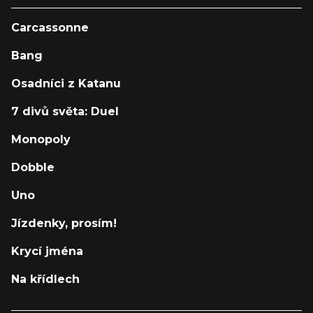
Carcassonne
Bang
Osadníci z Katanu
7 divů světa: Duel
Monopoly
Dobble
Uno
Jízdenky, prosím!
Krycí jména
Na křídlech