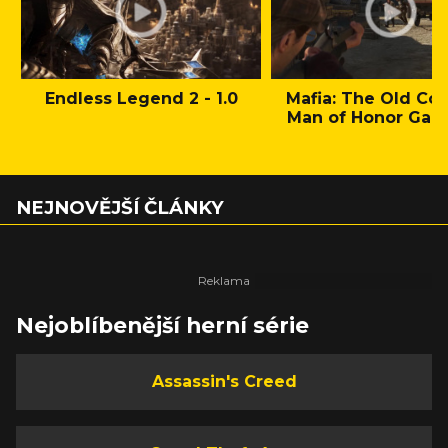
Endless Legend 2 - 1.0
Mafia: The Old Cou
Man of Honor Gam
NEJNOVĚJŠÍ ČLÁNKY
Nejoblíbenější herní série
Assassin's Creed