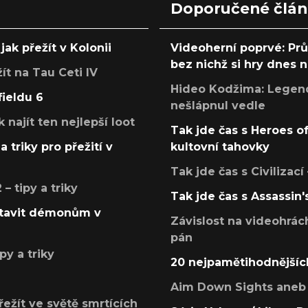
Doporučené člá
jak přežít v Kolonii
Videoherní poprvé: Pr
bez nichž si hry dnes
žít na Tau Ceti IV
Hideo Kodžima: Legendá
fieldu 6
nešlápnul vedle
k najít ten nejlepší loot
Tak jde čas s Heroes o
a triky pro přežití v
kultovní tahovky
Tak jde čas s Civilizací
 tipy a triky
Tak jde čas s Assassin'
postavit démonům v
Závislost na videohrác
pán
py a triky
20 nejpamětihodnějšíc
Aim Down Sights aneb 
přežít ve světě smrtících