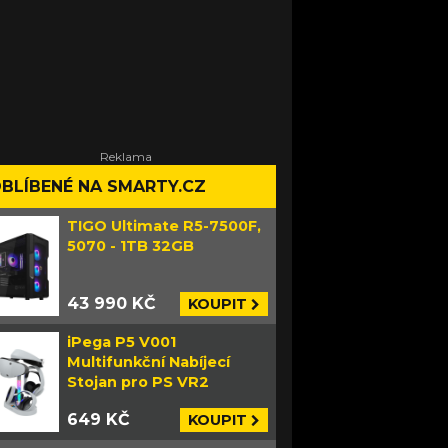
BLÍBENÉ NA SMARTY.CZ
TIGO Ultimate R5-7500F,
5070 - 1TB 32GB
43 990 KČ
KOUPIT
iPega P5 V001
Multifunkční Nabíjecí
Stojan pro PS VR2
649 KČ
KOUPIT