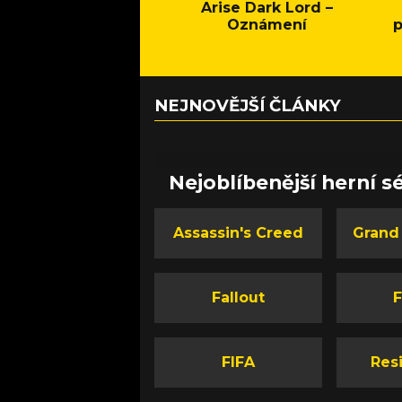
Arise Dark Lord –
Oznámení
p
NEJNOVĚJŠÍ ČLÁNKY
Nejoblíbenější herní sé
Assassin's Creed
Grand
Fallout
F
FIFA
Resi