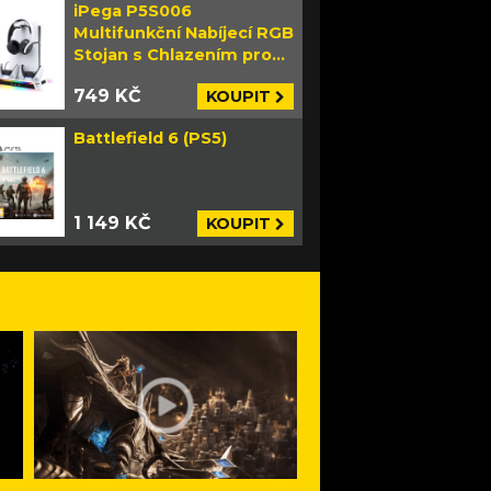
iPega P5S006
Multifunkční Nabíjecí RGB
Stojan s Chlazením pro
PS5 Slim bílý
749 KČ
KOUPIT
Battlefield 6 (PS5)
1 149 KČ
KOUPIT