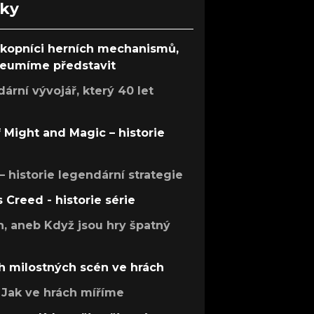
nky
ůkopníci herních mechanismů,
 neumíme představit
rní vývojář, který 40 let
f Might and Magic – historie
 – historie legendární strategie
s Creed - historie série
h, aneb Když jsou hry špatný
h milostných scén ve hrách
Jak ve hrách míříme