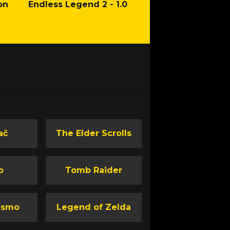
on
Endless Legend 2 - 1.0
Mafia: The Old Co
Man of Honor Ga
ač
The Elder Scrolls
o
Tomb Raider
ismo
Legend of Zelda