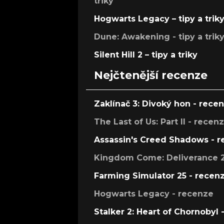
triky
Hogwarts Legacy – tipy a trik
Dune: Awakening - tipy a trik
Silent Hill 2 – tipy a triky
Nejčtenější recenze
Zaklínač 3: Divoký hon - rece
The Last of Us: Part II - recen
Assassin's Creed Shadows - 
Kingdom Come: Deliverance 2
Farming Simulator 25 - recen
Hogwarts Legacy - recenze
Stalker 2: Heart of Chornobyl 