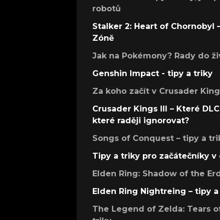
robotů
Stalker 2: Heart of Chornobyl – 
Zóně
Jak na Pokémony? Rady do živ
Genshin Impact - tipy a triky
Za koho začít v Crusader Kings
Crusader Kings III – Které DLC 
které raději ignorovat?
Songs of Conquest – tipy a tri
Tipy a triky pro začátečníky 
Elden Ring: Shadow of the Erdt
Elden Ring Nightreing – tipy a 
The Legend of Zelda: Tears of