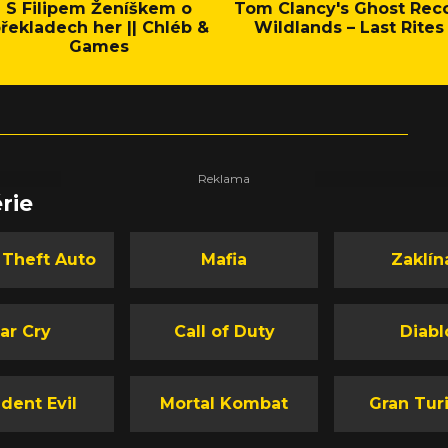
S Filipem Ženíškem o
Tom Clancy's Ghost Rec
řekladech her || Chléb &
Wildlands – Last Rites
Games
rie
 Theft Auto
Mafia
Zaklín
ar Cry
Call of Duty
Diabl
dent Evil
Mortal Kombat
Gran Tur