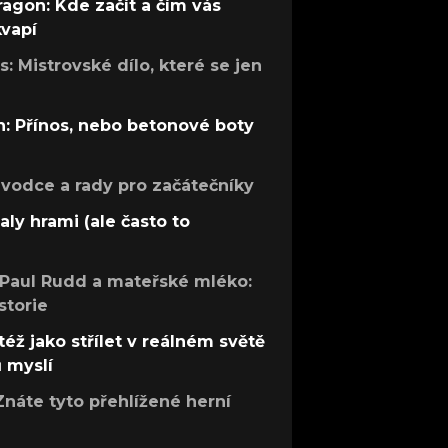
ragon: Kde začít a čím vás
kvapí
: Mistrovské dílo, které se jen
: Přínos, nebo betonové boty
růvodce a rady pro začátečníky
aly hrami (ale často to
 Paul Rudd a mateřské mléko:
storie
též jako střílet v reálném světě
ů myslí
Znáte tyto přehlížené herní