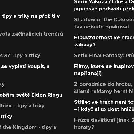
Série Yakuza / Like a D
japonské podsvětí pře
tipy a triky na přežití v
Shadow of the Colossus
tak nebude opakovat
ota začínajících trenérů
Blbuvzdornost ve hrách
zábavy?
 3? Tipy a triky
Série Final Fantasy: P
se vyplatí koupit, a
Filmy, které se inspirov
nepřiznají)
ky
Z porodnice do hrobu,
šílené reklamy herní hi
v obřím světě Elden Ringu
Střílet ve hrách není to
ree – tipy a triky
– i když si to dost hráč
triky
Hrůza devětkrát jinak. 
 the Kingdom - tipy a
horory?