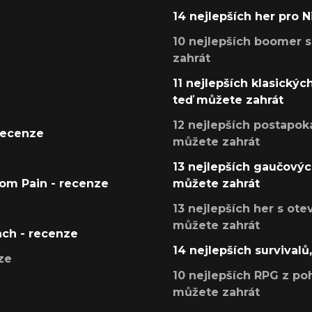
14 nejlepších her pro 
10 nejlepších boomer s
zahrát
11 nejlepších klasickýc
teď můžete zahrát
12 nejlepších postapoka
recenze
můžete zahrát
13 nejlepších gaučových
tom Pain - recenze
můžete zahrát
13 nejlepších her s ot
můžete zahrát
ach - recenze
14 nejlepších survivalů
ze
10 nejlepších RPG z poh
můžete zahrát