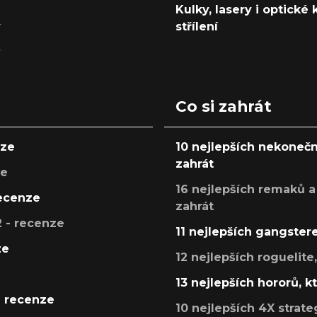
Kulky, lasery i optické
y
střílení
y
Co si zahrát
nze
10 nejlepších nekonečn
zahrát
ze
16 nejlepších remaků a
recenze
zahrát
 - recenze
11 nejlepších gangstere
ze
12 nejlepších roguelite
13 nejlepších hororů, k
- recenze
10 nejlepších 4X strate