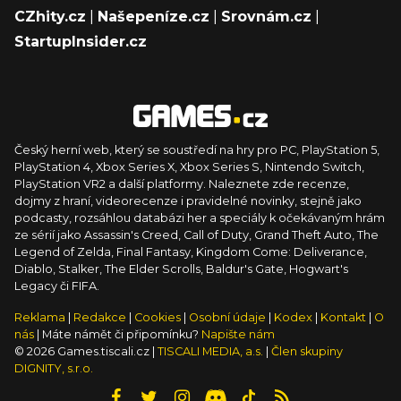
CZhity.cz
|
Našepeníze.cz
|
Srovnám.cz
|
StartupInsider.cz
Český herní web, který se soustředí na hry pro PC, PlayStation 5,
PlayStation 4, Xbox Series X, Xbox Series S, Nintendo Switch,
PlayStation VR2 a další platformy. Naleznete zde recenze,
dojmy z hraní, videorecenze i pravidelné novinky, stejně jako
podcasty, rozsáhlou databázi her a speciály k očekávaným hrám
ze sérií jako Assassin's Creed, Call of Duty, Grand Theft Auto, The
Legend of Zelda, Final Fantasy, Kingdom Come: Deliverance,
Diablo, Stalker, The Elder Scrolls, Baldur's Gate, Hogwart's
Legacy či FIFA.
Reklama
|
Redakce
|
Cookies
|
Osobní údaje
|
Kodex
|
Kontakt
|
O
nás
| Máte námět či připomínku?
Napište nám
© 2026 Games.tiscali.cz |
TISCALI MEDIA, a.s.
|
Člen skupiny
DIGNITY, s.r.o.