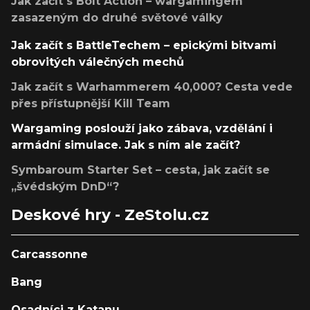
Jak začít s Bolt Action – wargamingem
zasazeným do druhé světové války
Jak začít s BattleTechem – epickými bitvami
obrovitých válečných mechů
Jak začít s Warhammerem 40,000? Cesta vede
přes přístupnější Kill Team
Wargaming poslouží jako zábava, vzdělání i
armádní simulace. Jak s ním ale začít?
Symbaroum Starter Set – cesta, jak začít se
„švédským DnD“?
Deskové hry - ZeStolu.cz
Carcassonne
Bang
Osadníci z Katanu