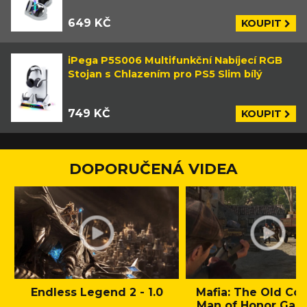
649 KČ
KOUPIT
iPega P5S006 Multifunkční Nabíjecí RGB
Stojan s Chlazením pro PS5 Slim bílý
749 KČ
KOUPIT
DOPORUČENÁ VIDEA
Endless Legend 2 - 1.0
Mafia: The Old Cou
Man of Honor Gam