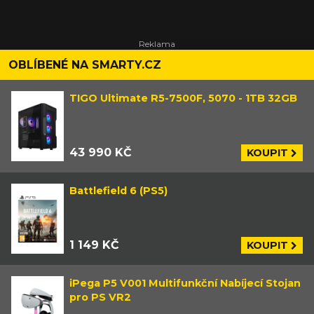
OBLÍBENÉ NA SMARTY.CZ
TIGO Ultimate R5-7500F, 5070 - 1TB 32GB
43 990 KČ
KOUPIT
Battlefield 6 (PS5)
1 149 KČ
KOUPIT
iPega P5 V001 Multifunkční Nabíjecí Stojan
pro PS VR2