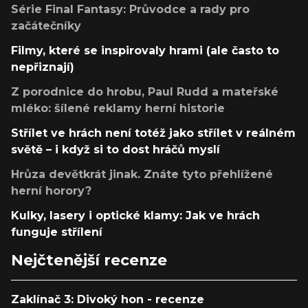
Série Final Fantasy: Průvodce a rady pro
začátečníky
Filmy, které se inspirovaly hrami (ale často to
nepřiznají)
Z porodnice do hrobu, Paul Rudd a mateřské
mléko: šílené reklamy herní historie
Střílet ve hrách není totéž jako střílet v reálném
světě – i když si to dost hráčů myslí
Hrůza devětkrát jinak. Znáte tyto přehlížené
herní horory?
Kulky, lasery i optické klamy: Jak ve hrách
funguje střílení
Nejčtenější recenze
Zaklínač 3: Divoký hon - recenze