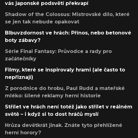
vás japonské podsvětí překvapí
Shadow of the Colossus: Mistrovské dílo, které
se jen tak nebude opakovat
Blbuvzdornost ve hrách: Přínos, nebo betonové
boty zábavy?
Série Final Fantasy: Průvodce a rady pro
začátečníky
Filmy, které se inspirovaly hrami (ale často to
nepřiznají)
Z porodnice do hrobu, Paul Rudd a mateřské
mléko: šílené reklamy herní historie
Střílet ve hrách není totéž jako střílet v reálném
světě – i když si to dost hráčů myslí
Hrůza devětkrát jinak. Znáte tyto přehlížené
herní horory?