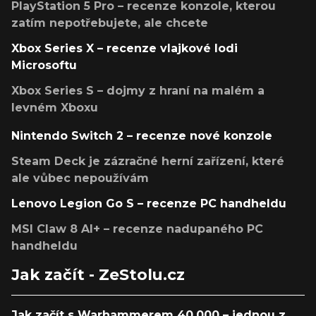
PlayStation 5 Pro – recenze konzole, kterou
zatím nepotřebujete, ale chcete
Xbox Series X – recenze vlajkové lodi
Microsoftu
Xbox Series S – dojmy z hraní na malém a
levném Xboxu
Nintendo Switch 2 – recenze nové konzole
Steam Deck je zázračné herní zařízení, které
ale vůbec nepoužívám
Lenovo Legion Go S – recenze PC handheldu
MSI Claw 8 AI+ – recenze nadupaného PC
handheldu
Jak začít - ZeStolu.cz
Jak začít s Warhammerem 40,000 – jednou z