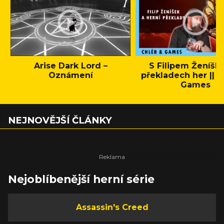
Arise Dark Lord –
S Filipem Ženíšk
Oznámení
překladech her || C
Games
NEJNOVĚJŠÍ ČLÁNKY
Nejoblíbenější herní série
Assassin's Creed