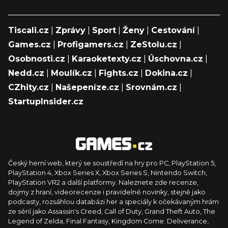
Tiscali.cz
|
Zprávy
|
Sport
|
Ženy
|
Cestování
|
Games.cz
|
Profigamers.cz
|
ZeStolu.cz
|
Osobnosti.cz
|
Karaoketexty.cz
|
Úschovna.cz
|
Nedd.cz
|
Moulík.cz
|
Fights.cz
|
Dokina.cz
|
CZhity.cz
|
Našepeníze.cz
|
Srovnám.cz
|
StartupInsider.cz
Český herní web, který se soustředí na hry pro PC, PlayStation 5,
PlayStation 4, Xbox Series X, Xbox Series S, Nintendo Switch,
PlayStation VR2 a další platformy. Naleznete zde recenze,
dojmy z hraní, videorecenze i pravidelné novinky, stejně jako
podcasty, rozsáhlou databázi her a speciály k očekávaným hrám
ze sérií jako Assassin's Creed, Call of Duty, Grand Theft Auto, The
Legend of Zelda, Final Fantasy, Kingdom Come: Deliverance,