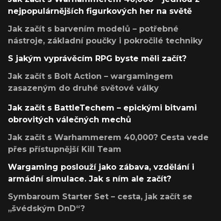
nejpopulárnějších figurkových her na světě
Jak začít s barvením modelů – potřebné
nástroje, základní poučky i pokročilé techniky
S jakým vyprávěcím RPG byste měli začít?
Jak začít s Bolt Action – wargamingem
zasazeným do druhé světové války
Jak začít s BattleTechem – epickými bitvami
obrovitých válečných mechů
Jak začít s Warhammerem 40,000? Cesta vede
přes přístupnější Kill Team
Wargaming poslouží jako zábava, vzdělání i
armádní simulace. Jak s ním ale začít?
Symbaroum Starter Set – cesta, jak začít se
„švédským DnD“?