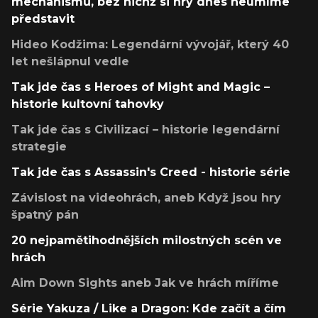
mechanismů, bez nichž si hry dnes neumíme
představit
Hideo Kodžima: Legendární vývojář, který 40
let nešlápnul vedle
Tak jde čas s Heroes of Might and Magic –
historie kultovní tahovky
Tak jde čas s Civilizací – historie legendární
strategie
Tak jde čas s Assassin's Creed - historie série
Závislost na videohrách, aneb Když jsou hry
špatný pán
20 nejpamětihodnějších milostných scén ve
hrách
Aim Down Sights aneb Jak ve hrách míříme
Série Yakuza / Like a Dragon: Kde začít a čím