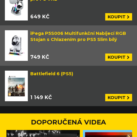
649 KČ
KOUPIT
iPega P5S006 Multifunkční Nabíjecí RGB
Stojan s Chlazením pro PS5 Slim bílý
749 KČ
KOUPIT
Battlefield 6 (PS5)
1 149 KČ
KOUPIT
DOPORUČENÁ VIDEA