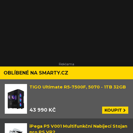
OBLÍBENÉ NA SMARTY.CZ
TIGO Ultimate R5-7500F, 5070 - 1TB 32GB
43 990 KČ
KOUPIT
iPega P5 V001 Multifunkční Nabíjecí Stojan
pro PS VR2