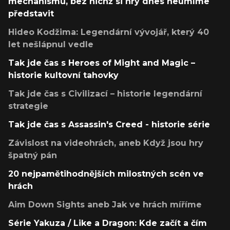
mechanismů, bez nichž si hry dnes neumíme
představit
Hideo Kodžima: Legendární vývojář, který 40
let nešlápnul vedle
Tak jde čas s Heroes of Might and Magic –
historie kultovní tahovky
Tak jde čas s Civilizací – historie legendární
strategie
Tak jde čas s Assassin's Creed - historie série
Závislost na videohrách, aneb Když jsou hry
špatný pán
20 nejpamětihodnějších milostných scén ve
hrách
Aim Down Sights aneb Jak ve hrách míříme
Série Yakuza / Like a Dragon: Kde začít a čím