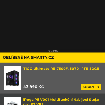
OBLÍBENÉ NA SMARTY.CZ
TIGO Ultimate R5-7500F, 5070 - 1TB 32GB
43 990 KČ
KOUPIT
iPega P5 V001 Multifunkční Nabíjecí Stojan
pro PS VR2