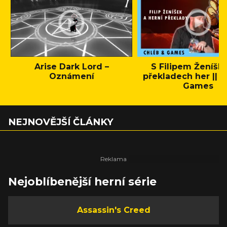
Arise Dark Lord –
S Filipem Ženíšk
Oznámení
překladech her || C
Games
NEJNOVĚJŠÍ ČLÁNKY
Nejoblíbenější herní série
Assassin's Creed