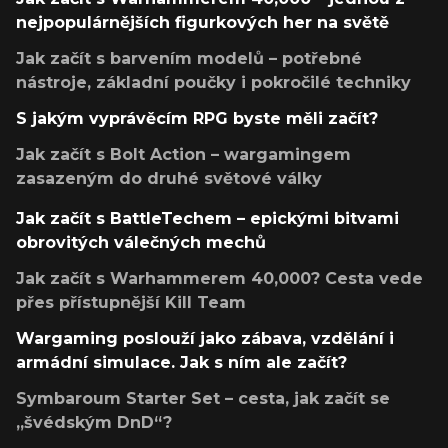
nejpopulárnějších figurkových her na světě
Jak začít s barvením modelů – potřebné
nástroje, základní poučky i pokročilé techniky
S jakým vyprávěcím RPG byste měli začít?
Jak začít s Bolt Action – wargamingem
zasazeným do druhé světové války
Jak začít s BattleTechem – epickými bitvami
obrovitých válečných mechů
Jak začít s Warhammerem 40,000? Cesta vede
přes přístupnější Kill Team
Wargaming poslouží jako zábava, vzdělání i
armádní simulace. Jak s ním ale začít?
Symbaroum Starter Set – cesta, jak začít se
„švédským DnD“?