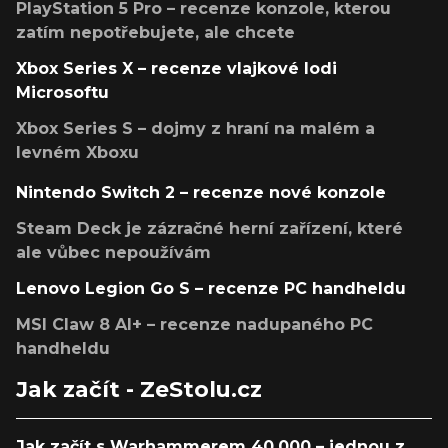
PlayStation 5 Pro – recenze konzole, kterou
zatím nepotřebujete, ale chcete
Xbox Series X – recenze vlajkové lodi
Microsoftu
Xbox Series S – dojmy z hraní na malém a
levném Xboxu
Nintendo Switch 2 – recenze nové konzole
Steam Deck je zázračné herní zařízení, které
ale vůbec nepoužívám
Lenovo Legion Go S – recenze PC handheldu
MSI Claw 8 AI+ – recenze nadupaného PC
handheldu
Jak začít - ZeStolu.cz
Jak začít s Warhammerem 40,000 – jednou z