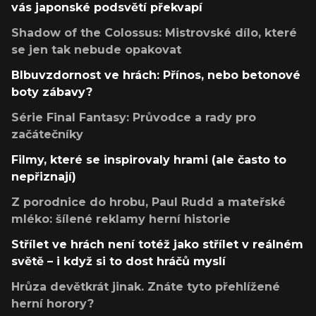
vás japonské podsvětí překvapí
Shadow of the Colossus: Mistrovské dílo, které
se jen tak nebude opakovat
Blbuvzdornost ve hrách: Přínos, nebo betonové
boty zábavy?
Série Final Fantasy: Průvodce a rady pro
začátečníky
Filmy, které se inspirovaly hrami (ale často to
nepřiznají)
Z porodnice do hrobu, Paul Rudd a mateřské
mléko: šílené reklamy herní historie
Střílet ve hrách není totéž jako střílet v reálném
světě – i když si to dost hráčů myslí
Hrůza devětkrát jinak. Znáte tyto přehlížené
herní horory?