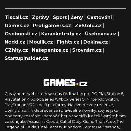
Tiscali.cz
|
Zprávy
|
Sport
|
Ženy
|
Cestování
|
Games.cz
|
Profigamers.cz
|
ZeStolu.cz
|
Osobnosti.cz
|
Karaoketexty.cz
|
Úschovna.cz
|
Nedd.cz
|
Moulík.cz
|
Fights.cz
|
Dokina.cz
|
CZhity.cz
|
Našepeníze.cz
|
Srovnám.cz
|
StartupInsider.cz
Český herní web, který se soustředí na hry pro PC, PlayStation 5,
PlayStation 4, Xbox Series X, Xbox Series S, Nintendo Switch,
PlayStation VR2 a další platformy. Naleznete zde recenze,
dojmy z hraní, videorecenze i pravidelné novinky, stejně jako
podcasty, rozsáhlou databázi her a speciály k očekávaným hrám
ze sérií jako Assassin's Creed, Call of Duty, Grand Theft Auto, The
Legend of Zelda, Final Fantasy, Kingdom Come: Deliverance,