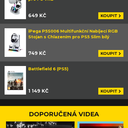
649 KČ
KOUPIT
iPega P5S006 Multifunkční Nabíjecí RGB
Stojan s Chlazením pro PS5 Slim bílý
749 KČ
KOUPIT
Battlefield 6 (PS5)
1 149 KČ
KOUPIT
DOPORUČENÁ VIDEA