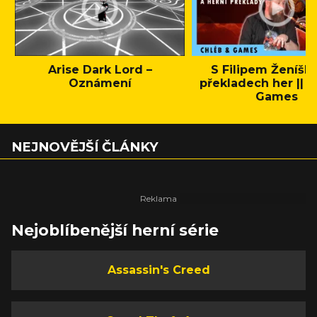
Arise Dark Lord –
S Filipem Ženíšk
Oznámení
překladech her || C
Games
NEJNOVĚJŠÍ ČLÁNKY
Nejoblíbenější herní série
Assassin's Creed