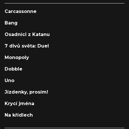
Carcassonne
Bang
Osadníci z Katanu
7 divů světa: Duel
Monopoly
Dobble
Uno
Jízdenky, prosím!
Krycí jména
Na křídlech