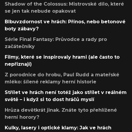
Shadow of the Colossus: Mistrovské dílo, které
se jen tak nebude opakovat
Blbuvzdornost ve hrách: Přínos, nebo betonové
boty zábavy?
Série Final Fantasy: Průvodce a rady pro
začátečníky
Filmy, které se inspirovaly hrami (ale často to
nepřiznají)
Z porodnice do hrobu, Paul Rudd a mateřské
mléko: šílené reklamy herní historie
Střílet ve hrách není totéž jako střílet v reálném
světě – i když si to dost hráčů myslí
Hrůza devětkrát jinak. Znáte tyto přehlížené
herní horory?
Kulky, lasery i optické klamy: Jak ve hrách