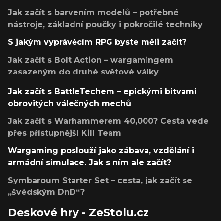
Jak začít s barvením modelů – potřebné
nástroje, základní poučky i pokročilé techniky
S jakým vyprávěcím RPG byste měli začít?
Jak začít s Bolt Action – wargamingem
zasazeným do druhé světové války
Jak začít s BattleTechem – epickými bitvami
obrovitých válečných mechů
Jak začít s Warhammerem 40,000? Cesta vede
přes přístupnější Kill Team
Wargaming poslouží jako zábava, vzdělání i
armádní simulace. Jak s ním ale začít?
Symbaroum Starter Set – cesta, jak začít se
„švédským DnD“?
Deskové hry - ZeStolu.cz