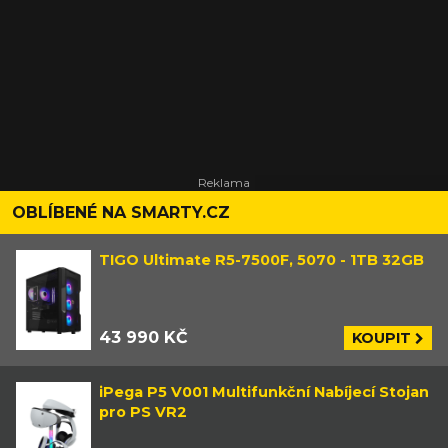
OBLÍBENÉ NA SMARTY.CZ
TIGO Ultimate R5-7500F, 5070 - 1TB 32GB
43 990 KČ
KOUPIT
iPega P5 V001 Multifunkční Nabíjecí Stojan
pro PS VR2