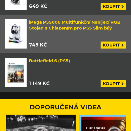
649 KČ
KOUPIT
iPega P5S006 Multifunkční Nabíjecí RGB
Stojan s Chlazením pro PS5 Slim bílý
749 KČ
KOUPIT
Battlefield 6 (PS5)
1 149 KČ
KOUPIT
DOPORUČENÁ VIDEA