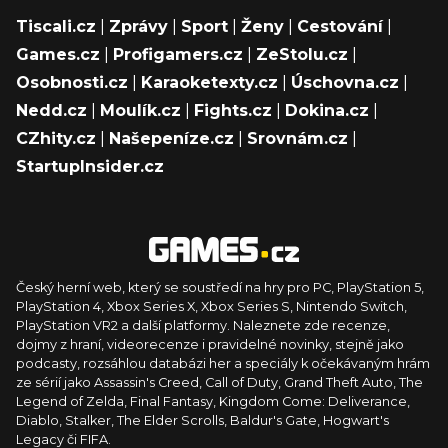
Tiscali.cz
|
Zprávy
|
Sport
|
Ženy
|
Cestování
|
Games.cz
|
Profigamers.cz
|
ZeStolu.cz
|
Osobnosti.cz
|
Karaoketexty.cz
|
Úschovna.cz
|
Nedd.cz
|
Moulík.cz
|
Fights.cz
|
Dokina.cz
|
CZhity.cz
|
Našepeníze.cz
|
Srovnám.cz
|
StartupInsider.cz
Český herní web, který se soustředí na hry pro PC, PlayStation 5,
PlayStation 4, Xbox Series X, Xbox Series S, Nintendo Switch,
PlayStation VR2 a další platformy. Naleznete zde recenze,
dojmy z hraní, videorecenze i pravidelné novinky, stejně jako
podcasty, rozsáhlou databázi her a speciály k očekávaným hrám
ze sérií jako Assassin's Creed, Call of Duty, Grand Theft Auto, The
Legend of Zelda, Final Fantasy, Kingdom Come: Deliverance,
Diablo, Stalker, The Elder Scrolls, Baldur's Gate, Hogwart's
Legacy či FIFA.