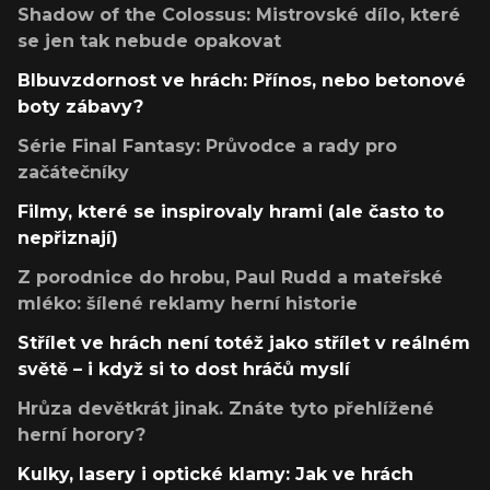
Shadow of the Colossus: Mistrovské dílo, které
se jen tak nebude opakovat
Blbuvzdornost ve hrách: Přínos, nebo betonové
boty zábavy?
Série Final Fantasy: Průvodce a rady pro
začátečníky
Filmy, které se inspirovaly hrami (ale často to
nepřiznají)
Z porodnice do hrobu, Paul Rudd a mateřské
mléko: šílené reklamy herní historie
Střílet ve hrách není totéž jako střílet v reálném
světě – i když si to dost hráčů myslí
Hrůza devětkrát jinak. Znáte tyto přehlížené
herní horory?
Kulky, lasery i optické klamy: Jak ve hrách