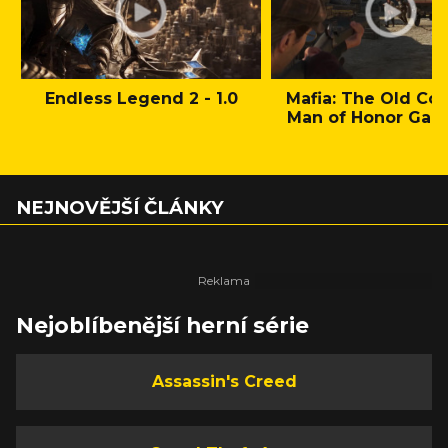
Endless Legend 2 - 1.0
Mafia: The Old Cou
Man of Honor Gam
NEJNOVĚJŠÍ ČLÁNKY
Nejoblíbenější herní série
Assassin's Creed