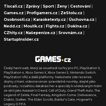
Tiscali.cz
|
Zprávy
|
Sport
|
Ženy
|
Cestování
|
Games.cz
|
Profigamers.cz
|
ZeStolu.cz
|
Osobnosti.cz
|
Karaoketexty.cz
|
Úschovna.cz
|
Nedd.cz
|
Moulík.cz
|
Fights.cz
|
Dokina.cz
|
CZhity.cz
|
Našepeníze.cz
|
Srovnám.cz
|
StartupInsider.cz
Český herní web, který se soustředí na hry pro PC, PlayStation 5,
PlayStation 4, Xbox Series X, Xbox Series S, Nintendo Switch,
PlayStation VR2 a další platformy. Naleznete zde recenze,
dojmy z hraní, videorecenze i pravidelné novinky, stejně jako
podcasty, rozsáhlou databázi her a speciály k očekávaným hrám
ze sérií jako Assassin's Creed, Call of Duty, Grand Theft Auto, The
Legend of Zelda, Final Fantasy, Kingdom Come: Deliverance,
Diablo, Stalker, The Elder Scrolls, Baldur's Gate, Hogwart's
Legacy či FIFA.