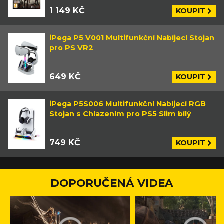
1 149 KČ
KOUPIT
iPega P5 V001 Multifunkční Nabíjecí Stojan
pro PS VR2
649 KČ
KOUPIT
iPega P5S006 Multifunkční Nabíjecí RGB
Stojan s Chlazením pro PS5 Slim bílý
749 KČ
KOUPIT
DOPORUČENÁ VIDEA