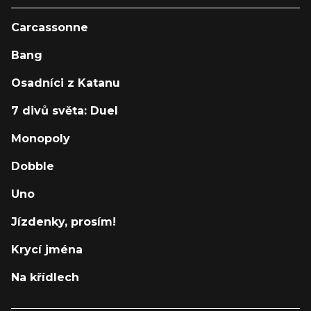
Carcassonne
Bang
Osadníci z Katanu
7 divů světa: Duel
Monopoly
Dobble
Uno
Jízdenky, prosím!
Krycí jména
Na křídlech