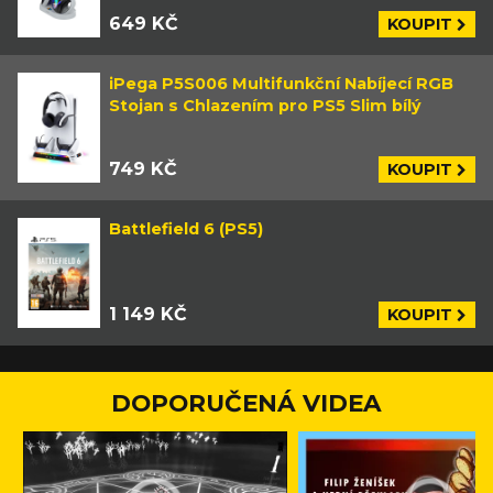
649 KČ
KOUPIT
iPega P5S006 Multifunkční Nabíjecí RGB
Stojan s Chlazením pro PS5 Slim bílý
749 KČ
KOUPIT
Battlefield 6 (PS5)
1 149 KČ
KOUPIT
DOPORUČENÁ VIDEA