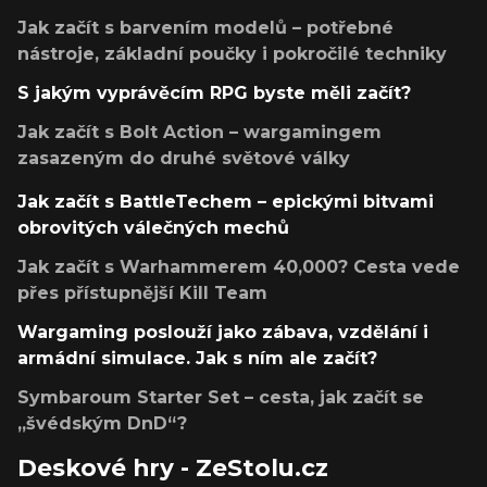
Jak začít s barvením modelů – potřebné
nástroje, základní poučky i pokročilé techniky
S jakým vyprávěcím RPG byste měli začít?
Jak začít s Bolt Action – wargamingem
zasazeným do druhé světové války
Jak začít s BattleTechem – epickými bitvami
obrovitých válečných mechů
Jak začít s Warhammerem 40,000? Cesta vede
přes přístupnější Kill Team
Wargaming poslouží jako zábava, vzdělání i
armádní simulace. Jak s ním ale začít?
Symbaroum Starter Set – cesta, jak začít se
„švédským DnD“?
Deskové hry - ZeStolu.cz