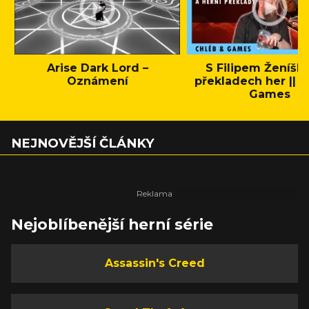
Arise Dark Lord –
S Filipem Ženíšk
Oznámení
překladech her || C
Games
NEJNOVĚJŠÍ ČLÁNKY
Nejoblíbenější herní série
Assassin's Creed