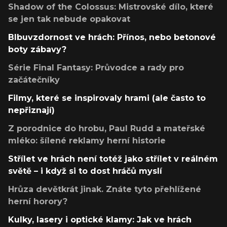
Shadow of the Colossus: Mistrovské dílo, které
se jen tak nebude opakovat
Blbuvzdornost ve hrách: Přínos, nebo betonové
boty zábavy?
Série Final Fantasy: Průvodce a rady pro
začátečníky
Filmy, které se inspirovaly hrami (ale často to
nepřiznají)
Z porodnice do hrobu, Paul Rudd a mateřské
mléko: šílené reklamy herní historie
Střílet ve hrách není totéž jako střílet v reálném
světě – i když si to dost hráčů myslí
Hrůza devětkrát jinak. Znáte tyto přehlížené
herní horory?
Kulky, lasery i optické klamy: Jak ve hrách