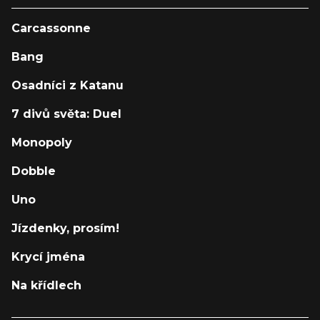
Carcassonne
Bang
Osadníci z Katanu
7 divů světa: Duel
Monopoly
Dobble
Uno
Jízdenky, prosím!
Krycí jména
Na křídlech