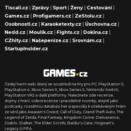
Tiscali.cz
|
Zprávy
|
Sport
|
Ženy
|
Cestování
|
Games.cz
|
Profigamers.cz
|
ZeStolu.cz
|
Osobnosti.cz
|
Karaoketexty.cz
|
Úschovna.cz
|
Nedd.cz
|
Moulík.cz
|
Fights.cz
|
Dokina.cz
|
CZhity.cz
|
Našepeníze.cz
|
Srovnám.cz
|
StartupInsider.cz
Český herní web, který se soustředí na hry pro PC, PlayStation 5,
PlayStation 4, Xbox Series X, Xbox Series S, Nintendo Switch,
PlayStation VR2 a další platformy. Naleznete zde recenze,
dojmy z hraní, videorecenze i pravidelné novinky, stejně jako
podcasty, rozsáhlou databázi her a speciály k očekávaným hrám
ze sérií jako Assassin's Creed, Call of Duty, Grand Theft Auto, The
Legend of Zelda, Final Fantasy, Kingdom Come: Deliverance,
Diablo, Stalker, The Elder Scrolls, Baldur's Gate, Hogwart's
Legacy či FIFA.