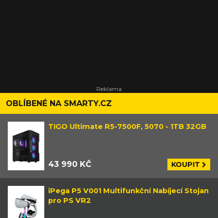
OBLÍBENÉ NA SMARTY.CZ
TIGO Ultimate R5-7500F, 5070 - 1TB 32GB
43 990 KČ
KOUPIT
iPega P5 V001 Multifunkční Nabíjecí Stojan
pro PS VR2