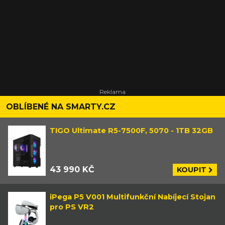
OBLÍBENÉ NA SMARTY.CZ
TIGO Ultimate R5-7500F, 5070 - 1TB 32GB
43 990 KČ
KOUPIT
iPega P5 V001 Multifunkční Nabíjecí Stojan
pro PS VR2