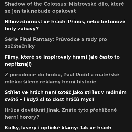
Shadow of the Colossus: Mistrovské dílo, které
se jen tak nebude opakovat
Blbuvzdornost ve hrách: Přínos, nebo betonové
boty zábavy?
Série Final Fantasy: Průvodce a rady pro
začátečníky
Filmy, které se inspirovaly hrami (ale často to
nepřiznají)
Z porodnice do hrobu, Paul Rudd a mateřské
mléko: šílené reklamy herní historie
Střílet ve hrách není totéž jako střílet v reálném
světě – i když si to dost hráčů myslí
Hrůza devětkrát jinak. Znáte tyto přehlížené
herní horory?
Kulky, lasery i optické klamy: Jak ve hrách