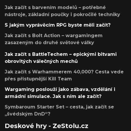
Jak začít s barvením modelů – potřebné
nástroje, základní poučky i pokročilé techniky
S jakým vyprávěcím RPG byste měli začít?
Jak začít s Bolt Action – wargamingem
zasazeným do druhé světové války
Jak začít s BattleTechem – epickými bitvami
obrovitých válečných mechů
Jak začít s Warhammerem 40,000? Cesta vede
přes přístupnější Kill Team
Wargaming poslouží jako zábava, vzdělání i
armádní simulace. Jak s ním ale začít?
Symbaroum Starter Set – cesta, jak začít se
„švédským DnD“?
Deskové hry - ZeStolu.cz