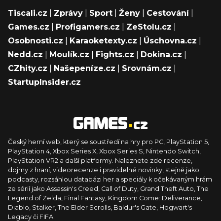
Tiscali.cz
|
Zprávy
|
Sport
|
Ženy
|
Cestování
|
Games.cz
|
Profigamers.cz
|
ZeStolu.cz
|
Osobnosti.cz
|
Karaoketexty.cz
|
Úschovna.cz
|
Nedd.cz
|
Moulík.cz
|
Fights.cz
|
Dokina.cz
|
CZhity.cz
|
Našepeníze.cz
|
Srovnám.cz
|
StartupInsider.cz
Český herní web, který se soustředí na hry pro PC, PlayStation 5,
PlayStation 4, Xbox Series X, Xbox Series S, Nintendo Switch,
PlayStation VR2 a další platformy. Naleznete zde recenze,
dojmy z hraní, videorecenze i pravidelné novinky, stejně jako
podcasty, rozsáhlou databázi her a speciály k očekávaným hrám
ze sérií jako Assassin's Creed, Call of Duty, Grand Theft Auto, The
Legend of Zelda, Final Fantasy, Kingdom Come: Deliverance,
Diablo, Stalker, The Elder Scrolls, Baldur's Gate, Hogwart's
Legacy či FIFA.