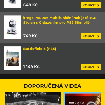
649 KČ
KOUPIT
iPega P5S006 Multifunkční Nabíjecí RGB
Stojan s Chlazením pro PS5 Slim bílý
749 KČ
KOUPIT
Battlefield 6 (PS5)
1 149 KČ
KOUPIT
DOPORUČENÁ VIDEA