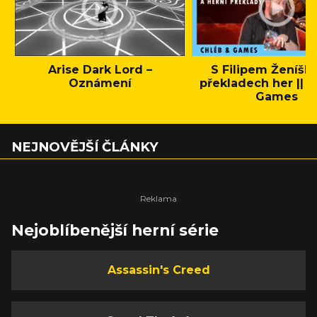
Arise Dark Lord –
S Filipem Ženíšk
Oznámení
překladech her || C
Games
NEJNOVĚJŠÍ ČLÁNKY
Nejoblíbenější herní série
Assassin's Creed