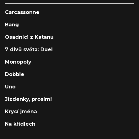
Carcassonne
Bang
Osadníci z Katanu
7 divů světa: Duel
Monopoly
Dobble
Uno
Jízdenky, prosím!
Krycí jména
Na křídlech