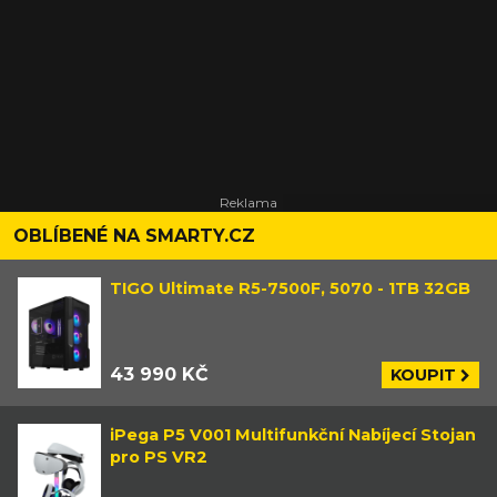
OBLÍBENÉ NA SMARTY.CZ
TIGO Ultimate R5-7500F, 5070 - 1TB 32GB
43 990 KČ
KOUPIT
iPega P5 V001 Multifunkční Nabíjecí Stojan
pro PS VR2