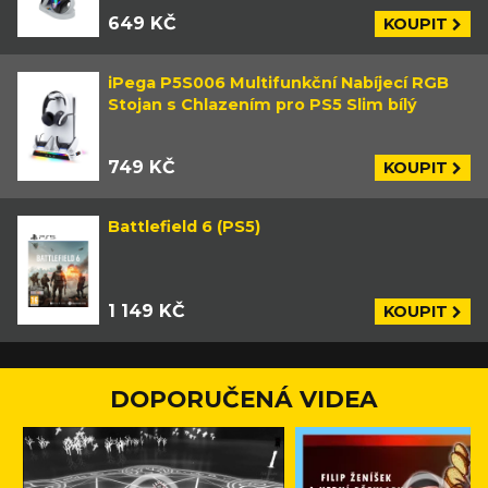
649 KČ
KOUPIT
iPega P5S006 Multifunkční Nabíjecí RGB
Stojan s Chlazením pro PS5 Slim bílý
749 KČ
KOUPIT
Battlefield 6 (PS5)
1 149 KČ
KOUPIT
DOPORUČENÁ VIDEA