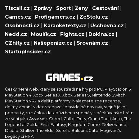
Tiscali.cz
|
Zprávy
|
Sport
|
Ženy
|
Cestování
|
Games.cz
|
Profigamers.cz
|
ZeStolu.cz
|
Osobnosti.cz
|
Karaoketexty.cz
|
Úschovna.cz
|
Nedd.cz
|
Moulík.cz
|
Fights.cz
|
Dokina.cz
|
CZhity.cz
|
Našepeníze.cz
|
Srovnám.cz
|
StartupInsider.cz
Český herní web, který se soustředí na hry pro PC, PlayStation 5,
PlayStation 4, Xbox Series X, Xbox Series S, Nintendo Switch,
PlayStation VR2 a další platformy. Naleznete zde recenze,
dojmy z hraní, videorecenze i pravidelné novinky, stejně jako
podcasty, rozsáhlou databázi her a speciály k očekávaným hrám
ze sérií jako Assassin's Creed, Call of Duty, Grand Theft Auto, The
Legend of Zelda, Final Fantasy, Kingdom Come: Deliverance,
Diablo, Stalker, The Elder Scrolls, Baldur's Gate, Hogwart's
Legacy či FIFA.