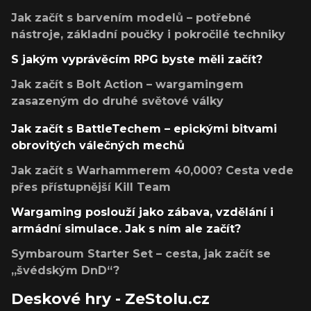
Jak začít s barvením modelů – potřebné
nástroje, základní poučky i pokročilé techniky
S jakým vyprávěcím RPG byste měli začít?
Jak začít s Bolt Action – wargamingem
zasazeným do druhé světové války
Jak začít s BattleTechem – epickými bitvami
obrovitých válečných mechů
Jak začít s Warhammerem 40,000? Cesta vede
přes přístupnější Kill Team
Wargaming poslouží jako zábava, vzdělání i
armádní simulace. Jak s ním ale začít?
Symbaroum Starter Set – cesta, jak začít se
„švédským DnD“?
Deskové hry - ZeStolu.cz