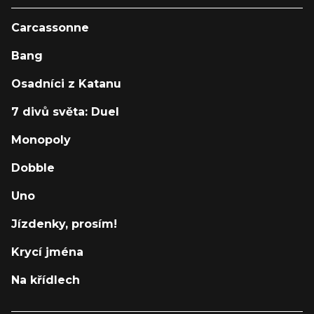
Carcassonne
Bang
Osadníci z Katanu
7 divů světa: Duel
Monopoly
Dobble
Uno
Jízdenky, prosím!
Krycí jména
Na křídlech