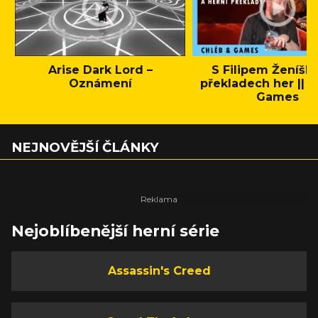
Arise Dark Lord –
S Filipem Ženíšk
Oznámení
překladech her || C
Games
NEJNOVĚJŠÍ ČLÁNKY
Nejoblíbenější herní série
Assassin's Creed