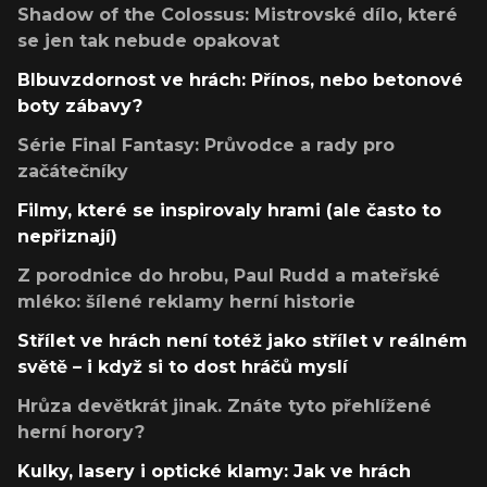
Shadow of the Colossus: Mistrovské dílo, které
se jen tak nebude opakovat
Blbuvzdornost ve hrách: Přínos, nebo betonové
boty zábavy?
Série Final Fantasy: Průvodce a rady pro
začátečníky
Filmy, které se inspirovaly hrami (ale často to
nepřiznají)
Z porodnice do hrobu, Paul Rudd a mateřské
mléko: šílené reklamy herní historie
Střílet ve hrách není totéž jako střílet v reálném
světě – i když si to dost hráčů myslí
Hrůza devětkrát jinak. Znáte tyto přehlížené
herní horory?
Kulky, lasery i optické klamy: Jak ve hrách