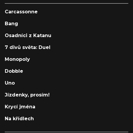
Carcassonne
Bang
Osadníci z Katanu
7 divů světa: Duel
Monopoly
Dobble
Uno
Jízdenky, prosím!
Krycí jména
Na křídlech