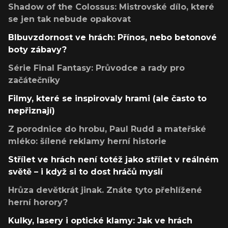
Shadow of the Colossus: Mistrovské dílo, které
se jen tak nebude opakovat
Blbuvzdornost ve hrách: Přínos, nebo betonové
boty zábavy?
Série Final Fantasy: Průvodce a rady pro
začátečníky
Filmy, které se inspirovaly hrami (ale často to
nepřiznají)
Z porodnice do hrobu, Paul Rudd a mateřské
mléko: šílené reklamy herní historie
Střílet ve hrách není totéž jako střílet v reálném
světě – i když si to dost hráčů myslí
Hrůza devětkrát jinak. Znáte tyto přehlížené
herní horory?
Kulky, lasery i optické klamy: Jak ve hrách