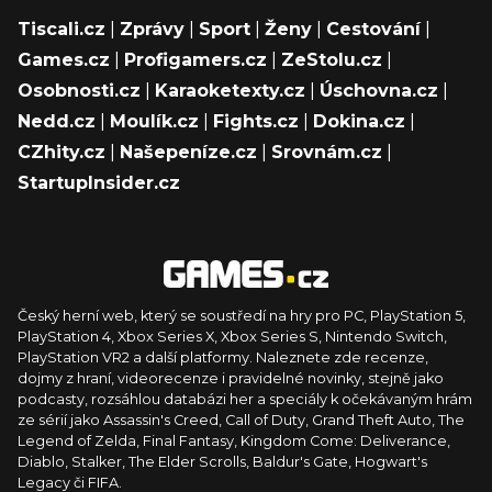
Tiscali.cz
|
Zprávy
|
Sport
|
Ženy
|
Cestování
|
Games.cz
|
Profigamers.cz
|
ZeStolu.cz
|
Osobnosti.cz
|
Karaoketexty.cz
|
Úschovna.cz
|
Nedd.cz
|
Moulík.cz
|
Fights.cz
|
Dokina.cz
|
CZhity.cz
|
Našepeníze.cz
|
Srovnám.cz
|
StartupInsider.cz
Český herní web, který se soustředí na hry pro PC, PlayStation 5,
PlayStation 4, Xbox Series X, Xbox Series S, Nintendo Switch,
PlayStation VR2 a další platformy. Naleznete zde recenze,
dojmy z hraní, videorecenze i pravidelné novinky, stejně jako
podcasty, rozsáhlou databázi her a speciály k očekávaným hrám
ze sérií jako Assassin's Creed, Call of Duty, Grand Theft Auto, The
Legend of Zelda, Final Fantasy, Kingdom Come: Deliverance,
Diablo, Stalker, The Elder Scrolls, Baldur's Gate, Hogwart's
Legacy či FIFA.