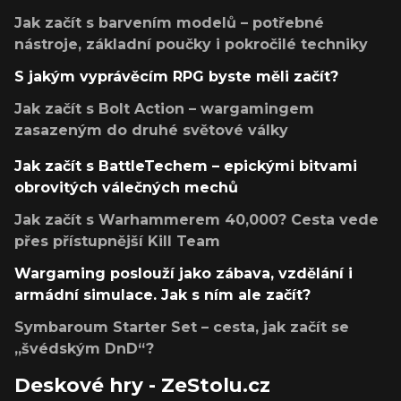
Jak začít s barvením modelů – potřebné
nástroje, základní poučky i pokročilé techniky
S jakým vyprávěcím RPG byste měli začít?
Jak začít s Bolt Action – wargamingem
zasazeným do druhé světové války
Jak začít s BattleTechem – epickými bitvami
obrovitých válečných mechů
Jak začít s Warhammerem 40,000? Cesta vede
přes přístupnější Kill Team
Wargaming poslouží jako zábava, vzdělání i
armádní simulace. Jak s ním ale začít?
Symbaroum Starter Set – cesta, jak začít se
„švédským DnD“?
Deskové hry - ZeStolu.cz