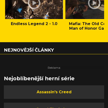
Endless Legend 2 - 1.0
Mafia: The Old Cou
Man of Honor Gam
NEJNOVĚJŠÍ ČLÁNKY
Nejoblíbenější herní série
Assassin's Creed