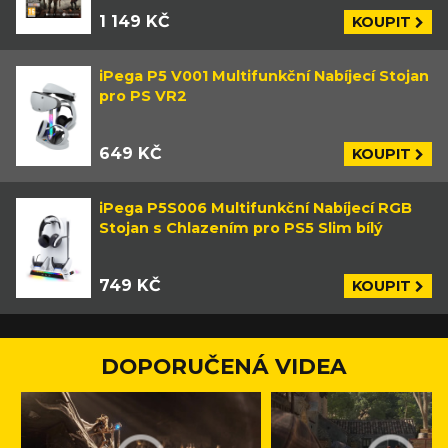
1 149 KČ
KOUPIT
iPega P5 V001 Multifunkční Nabíjecí Stojan
pro PS VR2
649 KČ
KOUPIT
iPega P5S006 Multifunkční Nabíjecí RGB
Stojan s Chlazením pro PS5 Slim bílý
749 KČ
KOUPIT
DOPORUČENÁ VIDEA