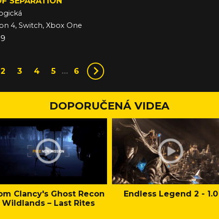
OF SEPARATION
ogická
ion 4, Switch, Xbox One
19
2
3
4
5
…
6
DOPORUČENÁ VIDEA
om Clancy's Ghost Recon
Endless Legend 2 - 1.0
Wildlands – Last Rites