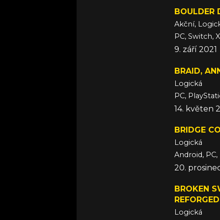
BOULDER 
Akční, Logic
PC, Switch,
9. září 2021
BRAID, AN
Logická
PC, PlayStat
14. květen 
BRIDGE C
Logická
Android, PC,
20. prosine
BROKEN S
REFORGED
Logická