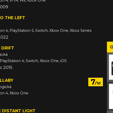
ion 4, VITA, Wii, Xbox One
 2009
TO THE LEFT
ion 4, PlayStation 5, Switch, Xbox One, Xbox Series
 2022
O
 DRIFT
ická
 PlayStation 4, Switch, Xbox One, iOS
c 2015
7
ULLABY
/10
ogická
ion 4, Xbox One
 DISTANT LIGHT