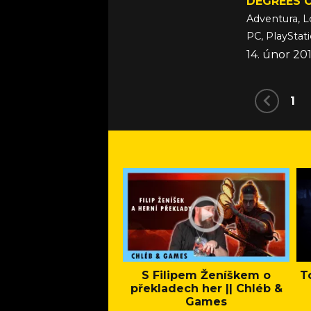
DEGREES 
Adventura, L
PC, PlayStat
14. únor 20
1
S Filipem Ženíškem o
T
překladech her || Chléb &
Games