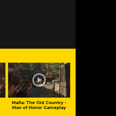
Mafia: The Old Country -
Fallout - New Cal
Man of Honor Gameplay