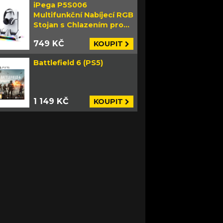
iPega P5S006
Multifunkční Nabíjecí RGB
Stojan s Chlazením pro
PS5 Slim bílý
749 KČ
KOUPIT
Battlefield 6 (PS5)
1 149 KČ
KOUPIT