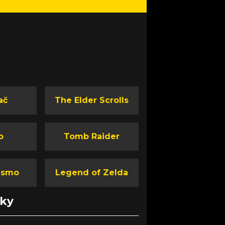
ač
The Elder Scrolls
o
Tomb Raider
ismo
Legend of Zelda
nky