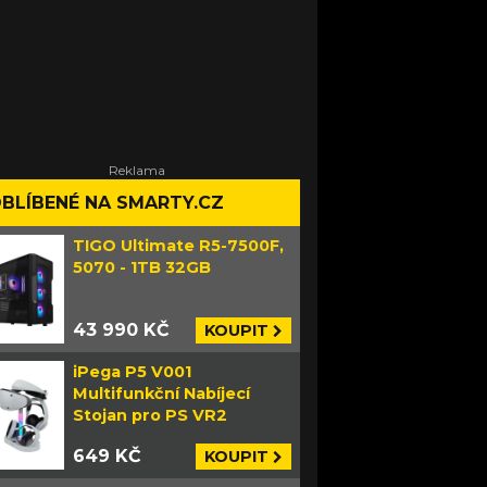
BLÍBENÉ NA SMARTY.CZ
TIGO Ultimate R5-7500F,
5070 - 1TB 32GB
43 990 KČ
KOUPIT
iPega P5 V001
Multifunkční Nabíjecí
Stojan pro PS VR2
649 KČ
KOUPIT