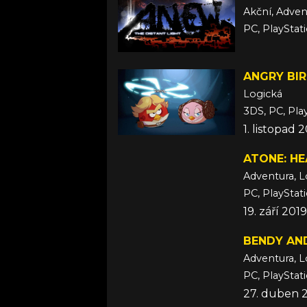
Akční, Adven
PC, PlayStat
ANGRY BI
Logická
3DS, PC, Pla
1. listopad 
ATONE: HE
Adventura, L
PC, PlayStat
19. září 2019
BENDY AND
Adventura, L
PC, PlayStat
27. duben 