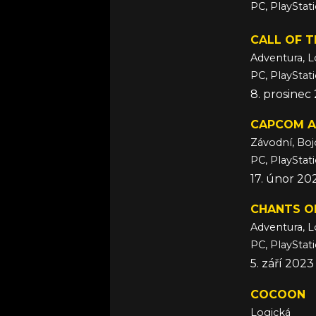
PC, PlayStat
září 2026
CALL OF T
Adventura, L
PC, PlayStat
8. prosinec
CAPCOM A
Závodní, Boj
PC, PlayStat
17. únor 20
CHANTS O
Adventura, L
PC, PlayStat
5. září 2023
COCOON
Logická