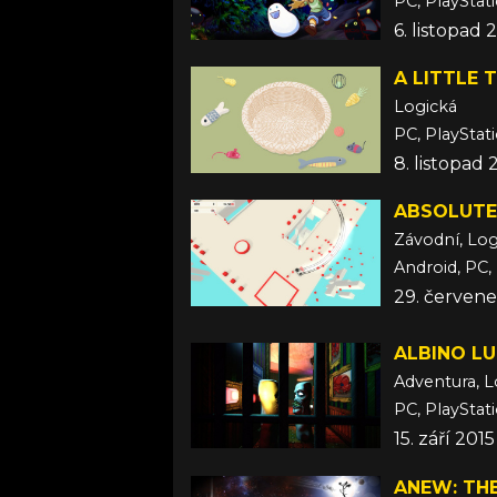
PC, PlayStat
6. listopad
A LITTLE 
Logická
PC, PlayStat
8. listopad
ABSOLUTE
Závodní, Log
Android, PC,
29. červene
ALBINO L
Adventura, L
PC, PlayStat
15. září 2015
ANEW: THE