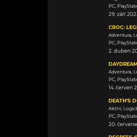
PC, PlayStat
29. září 20
CROC: LE
Adventura, L
PC, PlayStat
2. duben 2
DAYDREAM
Adventura, L
PC, PlayStat
14. červen 
DEATH'S 
Akční, Logic
PC, PlayStat
20. červen