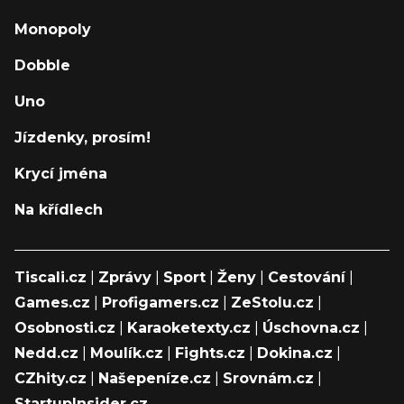
Monopoly
Dobble
Uno
Jízdenky, prosím!
Krycí jména
Na křídlech
Tiscali.cz
|
Zprávy
|
Sport
|
Ženy
|
Cestování
|
Games.cz
|
Profigamers.cz
|
ZeStolu.cz
|
Osobnosti.cz
|
Karaoketexty.cz
|
Úschovna.cz
|
Nedd.cz
|
Moulík.cz
|
Fights.cz
|
Dokina.cz
|
CZhity.cz
|
Našepeníze.cz
|
Srovnám.cz
|
StartupInsider.cz