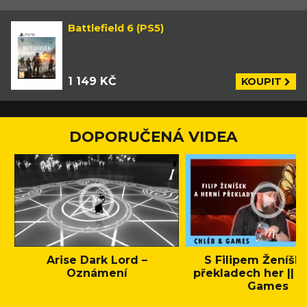
Battlefield 6 (PS5)
1 149 KČ
KOUPIT
DOPORUČENÁ VIDEA
Arise Dark Lord –
S Filipem Ženíšk
Oznámení
překladech her || C
Games