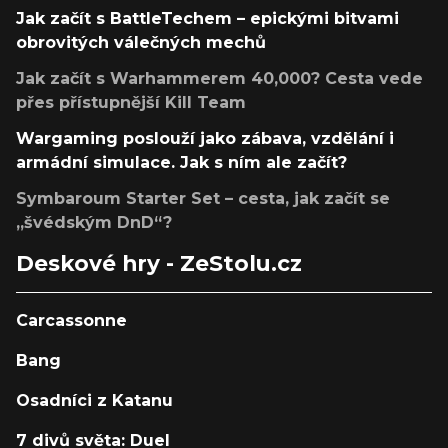
Jak začít s BattleTechem – epickými bitvami
obrovitých válečných mechů
Jak začít s Warhammerem 40,000? Cesta vede
přes přístupnější Kill Team
Wargaming poslouží jako zábava, vzdělání i
armádní simulace. Jak s ním ale začít?
Symbaroum Starter Set – cesta, jak začít se
„švédským DnD“?
Deskové hry - ZeStolu.cz
Carcassonne
Bang
Osadníci z Katanu
7 divů světa: Duel