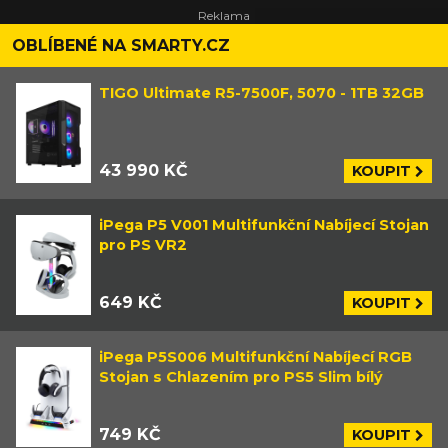
OBLÍBENÉ NA SMARTY.CZ
TIGO Ultimate R5-7500F, 5070 - 1TB 32GB
43 990 KČ
KOUPIT
iPega P5 V001 Multifunkční Nabíjecí Stojan
pro PS VR2
649 KČ
KOUPIT
iPega P5S006 Multifunkční Nabíjecí RGB
Stojan s Chlazením pro PS5 Slim bílý
749 KČ
KOUPIT