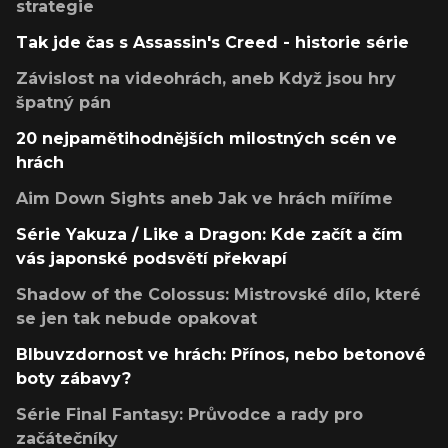
strategie
Tak jde čas s Assassin's Creed - historie série
Závislost na videohrách, aneb Když jsou hry
špatný pán
20 nejpamětihodnějších milostných scén ve
hrách
Aim Down Sights aneb Jak ve hrách míříme
Série Yakuza / Like a Dragon: Kde začít a čím
vás japonské podsvětí překvapí
Shadow of the Colossus: Mistrovské dílo, které
se jen tak nebude opakovat
Blbuvzdornost ve hrách: Přínos, nebo betonové
boty zábavy?
Série Final Fantasy: Průvodce a rady pro
začátečníky