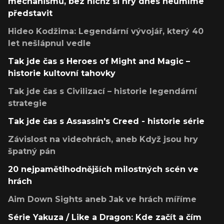
mechanismů, bez nichž si hry dnes neumíme
představit
Hideo Kodžima: Legendární vývojář, který 40
let nešlápnul vedle
Tak jde čas s Heroes of Might and Magic –
historie kultovní tahovky
Tak jde čas s Civilizací – historie legendární
strategie
Tak jde čas s Assassin's Creed - historie série
Závislost na videohrách, aneb Když jsou hry
špatný pán
20 nejpamětihodnějších milostných scén ve
hrách
Aim Down Sights aneb Jak ve hrách míříme
Série Yakuza / Like a Dragon: Kde začít a čím