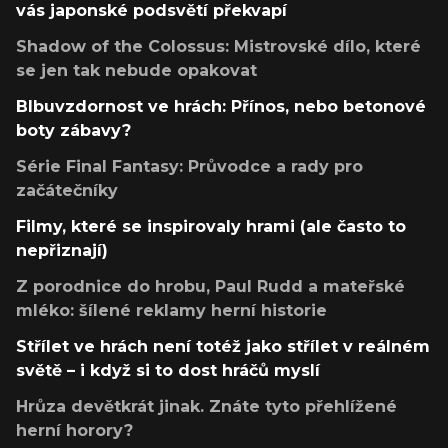
vás japonské podsvětí překvapí
Shadow of the Colossus: Mistrovské dílo, které
se jen tak nebude opakovat
Blbuvzdornost ve hrách: Přínos, nebo betonové
boty zábavy?
Série Final Fantasy: Průvodce a rady pro
začátečníky
Filmy, které se inspirovaly hrami (ale často to
nepřiznají)
Z porodnice do hrobu, Paul Rudd a mateřské
mléko: šílené reklamy herní historie
Střílet ve hrách není totéž jako střílet v reálném
světě – i když si to dost hráčů myslí
Hrůza devětkrát jinak. Znáte tyto přehlížené
herní horory?