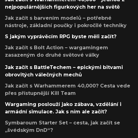
nejpopulárnějších figurkových her na světě
Jak začít s barvením modelů – potřebné
nástroje, základní poučky i pokročilé techniky
S jakým vyprávěcím RPG byste měli začít?
Jak začít s Bolt Action – wargamingem
zasazeným do druhé světové války
Jak začít s BattleTechem – epickými bitvami
obrovitých válečných mechů
Jak začít s Warhammerem 40,000? Cesta vede
přes přístupnější Kill Team
Wargaming poslouží jako zábava, vzdělání i
armádní simulace. Jak s ním ale začít?
Symbaroum Starter Set – cesta, jak začít se
„švédským DnD“?