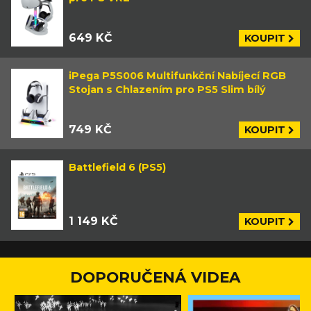
649 KČ
KOUPIT
iPega P5S006 Multifunkční Nabíjecí RGB
Stojan s Chlazením pro PS5 Slim bílý
749 KČ
KOUPIT
Battlefield 6 (PS5)
1 149 KČ
KOUPIT
DOPORUČENÁ VIDEA