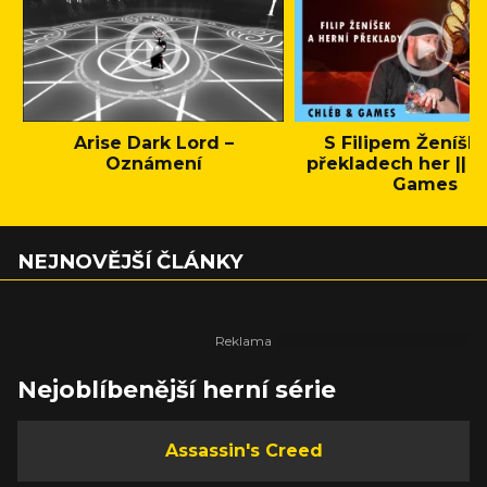
Arise Dark Lord –
S Filipem Ženíšk
Oznámení
překladech her || C
Games
NEJNOVĚJŠÍ ČLÁNKY
Nejoblíbenější herní série
Assassin's Creed