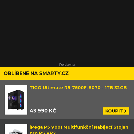
OBLÍBENÉ NA SMARTY.CZ
TIGO Ultimate R5-7500F, 5070 - 1TB 32GB
43 990 KČ
KOUPIT
iPega P5 V001 Multifunkční Nabíjecí Stojan
pro PS VR2