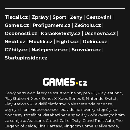
Tiscali.cz
|
Zprávy
|
Sport
|
Ženy
|
Cestování
|
Games.cz
|
Profigamers.cz
|
ZeStolu.cz
|
Osobnosti.cz
|
Karaoketexty.cz
|
Úschovna.cz
|
Nedd.cz
|
Moulík.cz
|
Fights.cz
|
Dokina.cz
|
CZhity.cz
|
Našepeníze.cz
|
Srovnám.cz
|
StartupInsider.cz
Český herní web, který se soustředí na hry pro PC, PlayStation 5,
PlayStation 4, Xbox Series X, Xbox Series S, Nintendo Switch,
PlayStation VR2 a další platformy. Naleznete zde recenze,
dojmy z hraní, videorecenze i pravidelné novinky, stejně jako
podcasty, rozsáhlou databázi her a speciály k očekávaným hrám
ze sérií jako Assassin's Creed, Call of Duty, Grand Theft Auto, The
Legend of Zelda, Final Fantasy, Kingdom Come: Deliverance,