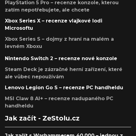
PlayStation 5 Pro – recenze konzole, kterou
zatím nepotřebujete, ale chcete
Xbox Series X – recenze vlajkové lodi
Microsoftu
Xbox Series S – dojmy z hraní na malém a
levném Xboxu
Nintendo Switch 2 – recenze nové konzole
Steam Deck je zázračné herní zařízení, které
ale vůbec nepoužívám
Lenovo Legion Go S – recenze PC handheldu
MSI Claw 8 AI+ – recenze nadupaného PC
handheldu
Jak začít - ZeStolu.cz
Jak začít s Warhammerem 40,000 – jednou z