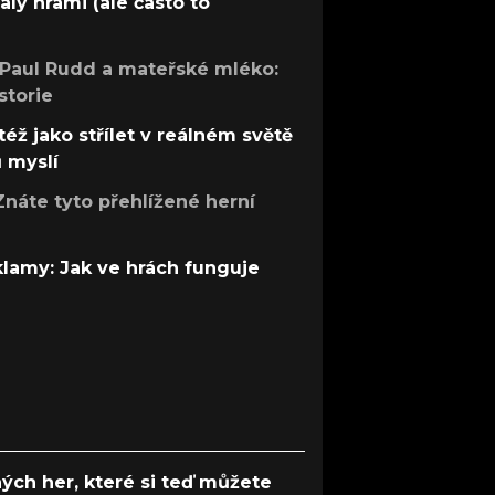
aly hrami (ale často to
 Paul Rudd a mateřské mléko:
storie
též jako střílet v reálném světě
ů myslí
Znáte tyto přehlížené herní
 klamy: Jak ve hrách funguje
ých her, které si teď můžete