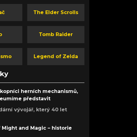
ač
The Elder Scrolls
o
Tomb Raider
ismo
Legend of Zelda
nky
ůkopníci herních mechanismů,
 neumíme představit
rní vývojář, který 40 let
f Might and Magic – historie