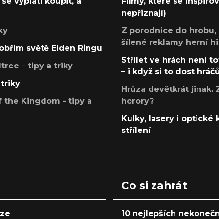
se vyplatí koupit, a
Filmy, které se inspirov
nepřiznají)
ky
Z porodnice do hrobu,
šílené reklamy herní hi
v obřím světě Elden Ringu
Střílet ve hrách není to
ree – tipy a triky
– i když si to dost hráč
triky
Hrůza devětkrát jinak. 
 the Kingdom - tipy a
horory?
Kulky, lasery i optické
y
střílení
y
Co si zahrát
nze
10 nejlepších nekonečn