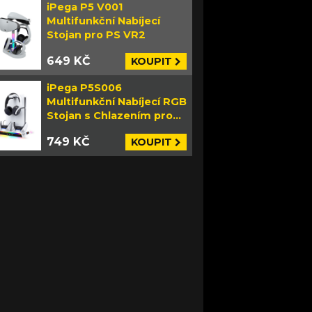
iPega P5 V001
Multifunkční Nabíjecí
Stojan pro PS VR2
649 KČ
KOUPIT
iPega P5S006
Multifunkční Nabíjecí RGB
Stojan s Chlazením pro
PS5 Slim bílý
749 KČ
KOUPIT