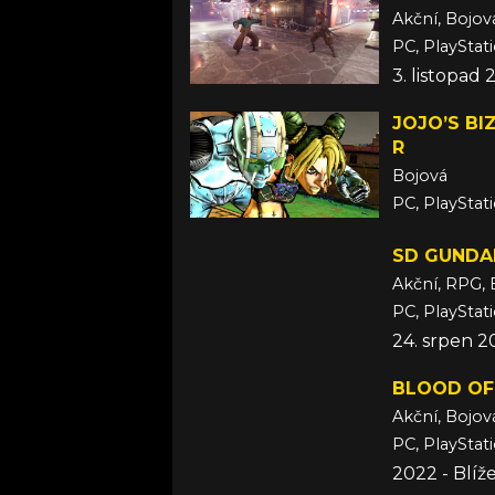
Akční, Bojov
PC, PlayStat
3. listopad
JOJO’S BI
R
Bojová
PC, PlayStat
2. září 2022
SD GUNDA
Akční, RPG, 
PC, PlayStat
24. srpen 2
BLOOD OF
Akční, Bojov
PC, PlayStat
2022 - Blíž