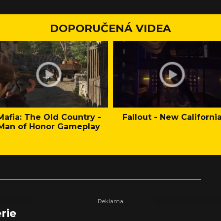
DOPORUČENÁ VIDEA
Mafia: The Old Country -
Fallout - New Californi
Man of Honor Gameplay
rie