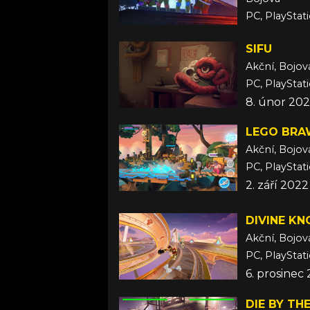
PC, PlayStat
16. červen 
SIFU
Akční, Bojov
PC, PlayStat
8. únor 20
LEGO BRA
Akční, Bojov
PC, PlayStat
2. září 2022
DIVINE KN
Akční, Bojov
PC, PlayStat
6. prosinec
DIE BY TH