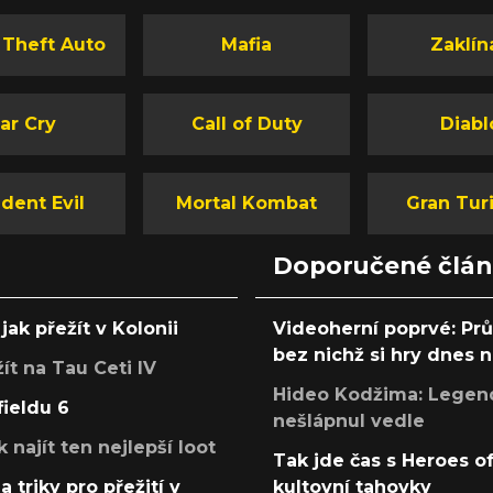
 Theft Auto
Mafia
Zaklín
ar Cry
Call of Duty
Diabl
dent Evil
Mortal Kombat
Gran Tur
Doporučené člá
jak přežít v Kolonii
Videoherní poprvé: Pr
bez nichž si hry dnes
žít na Tau Ceti IV
Hideo Kodžima: Legendá
fieldu 6
nešlápnul vedle
k najít ten nejlepší loot
Tak jde čas s Heroes o
a triky pro přežití v
kultovní tahovky