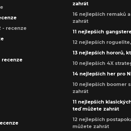
zahrát
ze
16 nejlepších remaků a
recenze
zahrát
 - recenze
11 nejlepších gangstere
ze
12 nejlepších roguelite
13 nejlepších hororů, k
- recenze
10 nejlepších 4X strate
14 nejlepších her pro 
10 nejlepších boomer s
zahrát
11 nejlepších klasickýc
teď můžete zahrát
12 nejlepších postapoka
recenze
můžete zahrát