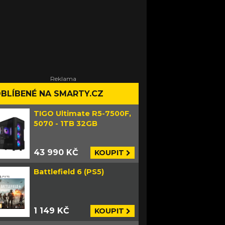
BLÍBENÉ NA SMARTY.CZ
TIGO Ultimate R5-7500F,
5070 - 1TB 32GB
43 990 KČ
KOUPIT
Battlefield 6 (PS5)
1 149 KČ
KOUPIT