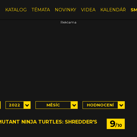
E
KATALOG
TÉMATA
NOVINKY
VIDEA
KALENDÁŘ
SM
2022
MĚSÍC
HODNOCENÍ
9
UTANT NINJA TURTLES: SHREDDER'S
/10