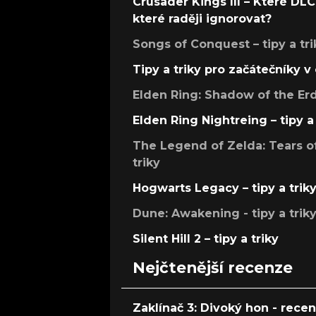
Crusader Kings III – Které DLC 
které raději ignorovat?
Songs of Conquest – tipy a tri
Tipy a triky pro začátečníky 
Elden Ring: Shadow of the Erdt
Elden Ring Nightreing – tipy a 
The Legend of Zelda: Tears of
triky
Hogwarts Legacy – tipy a trik
Dune: Awakening - tipy a trik
Silent Hill 2 – tipy a triky
Nejčtenější recenze
Zaklínač 3: Divoký hon - rece