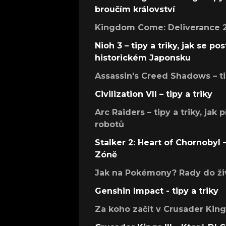
broučím království
Kingdom Come: Deliverance 2 –
Nioh 3 – tipy a triky, jak se 
historickém Japonsku
Assassin's Creed Shadows – ti
Civilization VII – tipy a triky
Arc Raiders – tipy a triky, jak 
robotů
Stalker 2: Heart of Chornobyl – 
Zóně
Jak na Pokémony? Rady do živ
Genshin Impact - tipy a triky
Za koho začít v Crusader Kings