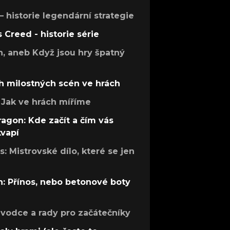
 – historie legendární strategie
s Creed - historie série
h, aneb Když jsou hry špatný
h milostných scén ve hrách
Jak ve hrách míříme
ragon: Kde začít a čím vás
kvapí
: Mistrovské dílo, které se jen
: Přínos, nebo betonové boty
růvodce a rady pro začátečníky