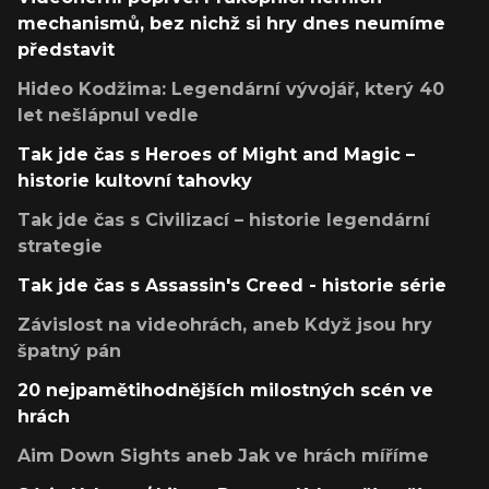
mechanismů, bez nichž si hry dnes neumíme
představit
Hideo Kodžima: Legendární vývojář, který 40
let nešlápnul vedle
Tak jde čas s Heroes of Might and Magic –
historie kultovní tahovky
Tak jde čas s Civilizací – historie legendární
strategie
Tak jde čas s Assassin's Creed - historie série
Závislost na videohrách, aneb Když jsou hry
špatný pán
20 nejpamětihodnějších milostných scén ve
hrách
Aim Down Sights aneb Jak ve hrách míříme