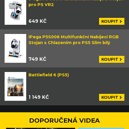
pro PS VR2
649 KČ
KOUPIT
iPega P5S006 Multifunkční Nabíjecí RGB
Stojan s Chlazením pro PS5 Slim bílý
749 KČ
KOUPIT
Battlefield 6 (PS5)
1 149 KČ
KOUPIT
DOPORUČENÁ VIDEA