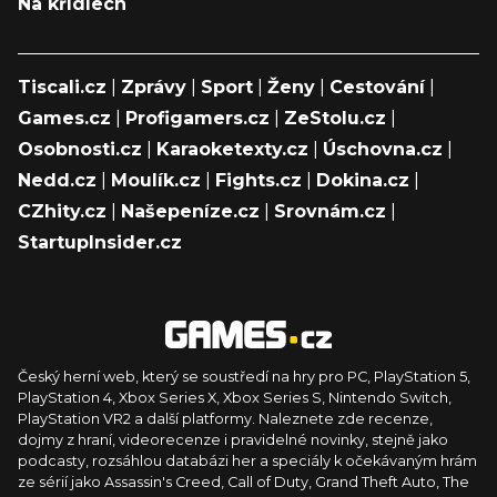
Na křídlech
Tiscali.cz
|
Zprávy
|
Sport
|
Ženy
|
Cestování
|
Games.cz
|
Profigamers.cz
|
ZeStolu.cz
|
Osobnosti.cz
|
Karaoketexty.cz
|
Úschovna.cz
|
Nedd.cz
|
Moulík.cz
|
Fights.cz
|
Dokina.cz
|
CZhity.cz
|
Našepeníze.cz
|
Srovnám.cz
|
StartupInsider.cz
Český herní web, který se soustředí na hry pro PC, PlayStation 5,
PlayStation 4, Xbox Series X, Xbox Series S, Nintendo Switch,
PlayStation VR2 a další platformy. Naleznete zde recenze,
dojmy z hraní, videorecenze i pravidelné novinky, stejně jako
podcasty, rozsáhlou databázi her a speciály k očekávaným hrám
ze sérií jako Assassin's Creed, Call of Duty, Grand Theft Auto, The