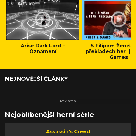
Arise Dark Lord –
S Filipem Ženíšk
Oznámení
překladech her || C
Games
NEJNOVĚJŠÍ ČLÁNKY
Nejoblíbenější herní série
Assassin's Creed