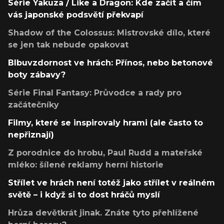
Série Yakuza / Like a Dragon: Kde začít a čím
vás japonské podsvětí překvapí
Shadow of the Colossus: Mistrovské dílo, které
se jen tak nebude opakovat
Blbuvzdornost ve hrách: Přínos, nebo betonové
boty zábavy?
Série Final Fantasy: Průvodce a rady pro
začátečníky
Filmy, které se inspirovaly hrami (ale často to
nepřiznají)
Z porodnice do hrobu, Paul Rudd a mateřské
mléko: šílené reklamy herní historie
Střílet ve hrách není totéž jako střílet v reálném
světě – i když si to dost hráčů myslí
Hrůza devětkrát jinak. Znáte tyto přehlížené