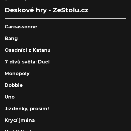
Deskové hry - ZeStolu.cz
Carcassonne
Bang
Osadníci z Katanu
7 divů světa: Duel
Monopoly
Dobble
Uno
Jízdenky, prosím!
Krycí jména