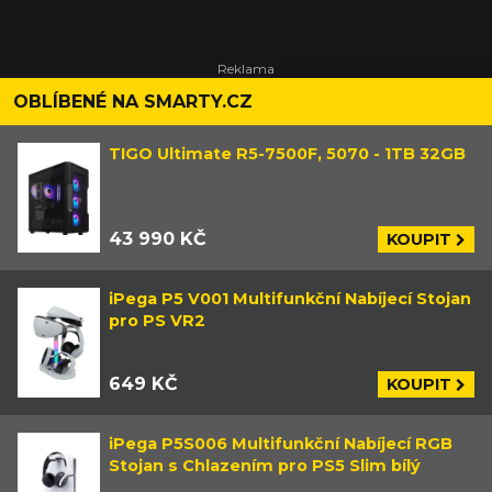
OBLÍBENÉ NA SMARTY.CZ
TIGO Ultimate R5-7500F, 5070 - 1TB 32GB
43 990 KČ
KOUPIT
iPega P5 V001 Multifunkční Nabíjecí Stojan
pro PS VR2
649 KČ
KOUPIT
iPega P5S006 Multifunkční Nabíjecí RGB
Stojan s Chlazením pro PS5 Slim bílý