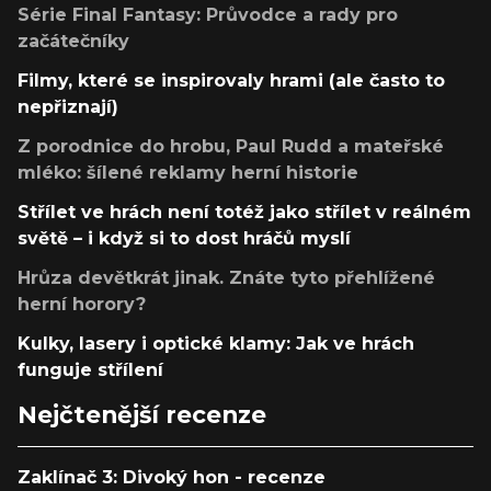
Série Final Fantasy: Průvodce a rady pro
začátečníky
Filmy, které se inspirovaly hrami (ale často to
nepřiznají)
Z porodnice do hrobu, Paul Rudd a mateřské
mléko: šílené reklamy herní historie
Střílet ve hrách není totéž jako střílet v reálném
světě – i když si to dost hráčů myslí
Hrůza devětkrát jinak. Znáte tyto přehlížené
herní horory?
Kulky, lasery i optické klamy: Jak ve hrách
funguje střílení
Nejčtenější recenze
Zaklínač 3: Divoký hon - recenze