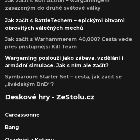
Jak začít s Bolt Action – wargamingem
zasazeným do druhé světové války
Jak začít s BattleTechem – epickými bitvami
obrovitých válečných mechů
Jak začít s Warhammerem 40,000? Cesta vede
přes přístupnější Kill Team
Wargaming poslouží jako zábava, vzdělání i
armádní simulace. Jak s ním ale začít?
Symbaroum Starter Set – cesta, jak začít se
„švédským DnD“?
Deskové hry - ZeStolu.cz
Carcassonne
Bang
Osadníci z Katanu