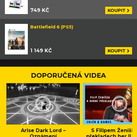
749 KČ
KOUPIT
Battlefield 6 (PS5)
1 149 KČ
KOUPIT
DOPORUČENÁ VIDEA
Arise Dark Lord –
S Filipem Ženíšk
Oznámení
překladech her || C