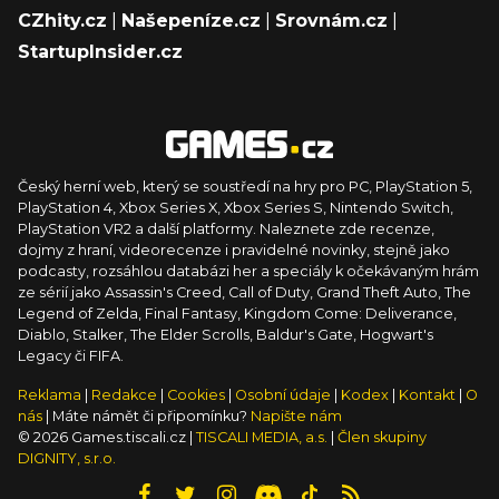
CZhity.cz
|
Našepeníze.cz
|
Srovnám.cz
|
StartupInsider.cz
Český herní web, který se soustředí na hry pro PC, PlayStation 5,
PlayStation 4, Xbox Series X, Xbox Series S, Nintendo Switch,
PlayStation VR2 a další platformy. Naleznete zde recenze,
dojmy z hraní, videorecenze i pravidelné novinky, stejně jako
podcasty, rozsáhlou databázi her a speciály k očekávaným hrám
ze sérií jako Assassin's Creed, Call of Duty, Grand Theft Auto, The
Legend of Zelda, Final Fantasy, Kingdom Come: Deliverance,
Diablo, Stalker, The Elder Scrolls, Baldur's Gate, Hogwart's
Legacy či FIFA.
Reklama
|
Redakce
|
Cookies
|
Osobní údaje
|
Kodex
|
Kontakt
|
O
nás
| Máte námět či připomínku?
Napište nám
© 2026 Games.tiscali.cz |
TISCALI MEDIA, a.s.
|
Člen skupiny
DIGNITY, s.r.o.