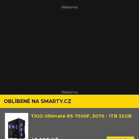
OBLÍBENÉ NA SMARTY.CZ
TIGO Ultimate R5-7500F, 5070 - 1TB 32GB