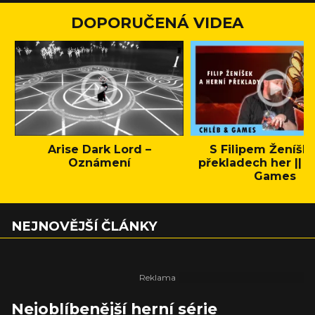
DOPORUČENÁ VIDEA
Arise Dark Lord –
S Filipem Ženíšk
Oznámení
překladech her || C
Games
NEJNOVĚJŠÍ ČLÁNKY
Nejoblíbenější herní série