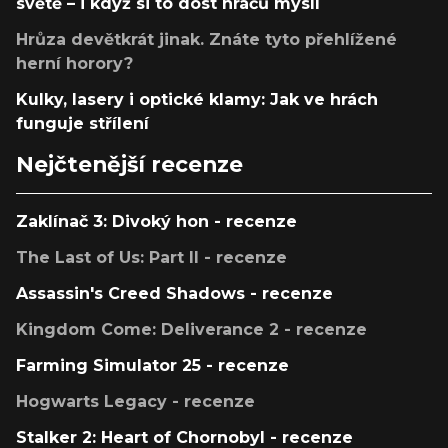
světě – i když si to dost hráčů myslí
Hrůza devětkrát jinak. Znáte tyto přehlížené
herní horory?
Kulky, lasery i optické klamy: Jak ve hrách
funguje střílení
Nejčtenější recenze
Zaklínač 3: Divoký hon - recenze
The Last of Us: Part II - recenze
Assassin's Creed Shadows - recenze
Kingdom Come: Deliverance 2 - recenze
Farming Simulator 25 - recenze
Hogwarts Legacy - recenze
Stalker 2: Heart of Chornobyl - recenze